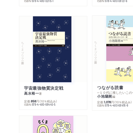
ISBN:
ISBN:
978-4-480-02115-1
978-4-480-08121-6
ちくまプリマー新書
ちくまプリマー新書
つながる読書
宇宙最強物質決定戦
─１０代に推したいこの
高水裕一
著
小池陽慈
編
定価:
円
（10％税込み）
858
定価:
円
（10％税込み）
1,078
ISBN:
978-4-480-68445-5
ISBN:
978-4-480-68476-9