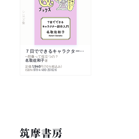
シリーズ・全集
７日でできるキャラクター創作入門
─想像って役立つの？
名取佐和子
著
定価:
円
（10％税込み）
1,540
ISBN:
978-4-480-25162-6