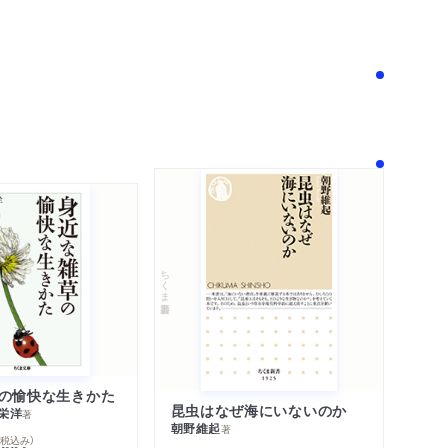
！
ちくま新書
の愉快な生きかた
昆虫はなぜ海にいないのか
栄洋
著
朝野維起
著
％税込み）