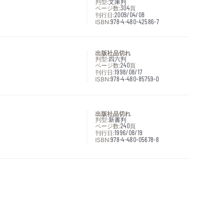
判型:
文庫判
ページ数:
304
頁
刊行日:
2009/04/08
ISBN:
978-4-480-42586-7
出版社品切れ
判型:
四六判
ページ数:
240
頁
刊行日:
1998/08/17
ISBN:
978-4-480-85759-0
出版社品切れ
判型:
新書判
ページ数:
240
頁
刊行日:
1996/08/19
ISBN:
978-4-480-05678-8
次へ