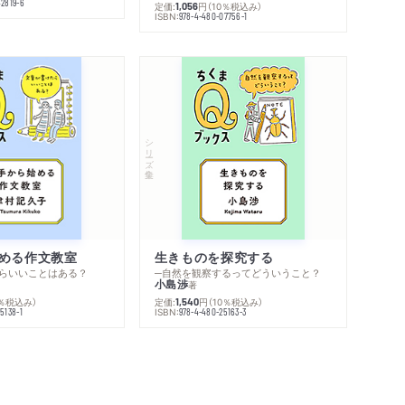
42819-6
定価:
円
（10％税込み）
1,056
ISBN:
978-4-480-07756-1
シリーズ・全集
める作文教室
生きものを探究する
らいいことはある？
─自然を観察するってどういうこと？
小島渉
著
0％税込み）
定価:
円
（10％税込み）
1,540
ISBN:
5138-1
978-4-480-25163-3