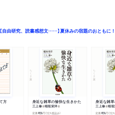
【自由研究、読書感想文……】夏休みの宿題のおともに
ちくま文庫
ちくま文庫
て方
身近な雑草の愉快な生きかた
身近な雑草
三上修
稲垣栄洋
三上修
稲垣
著
著
著
定価:
円
（10％税込み）
定価:
円
（10
814
814