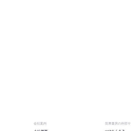
会社案内
筑摩書房の外部サ
webちくま