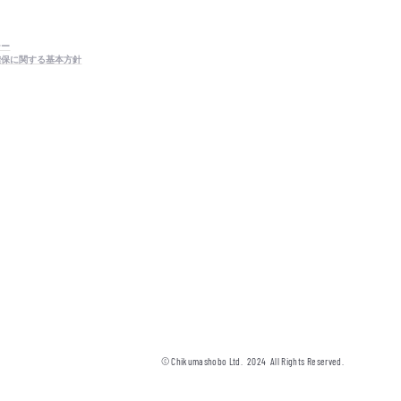
シー
確保に関する基本方針
© Chikumashobo Ltd.
2024
All Rights Reserved.