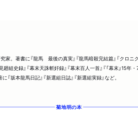
究家。著書に『龍馬 最後の真実』『龍馬暗殺完結篇』『クロニク
見廻組史録』『幕末天誅斬奸録』『幕末百人一首』『「幕末」15年
共著に『坂本龍馬日記』『新選組日誌』『新選組実録』など。
菊地明
の本