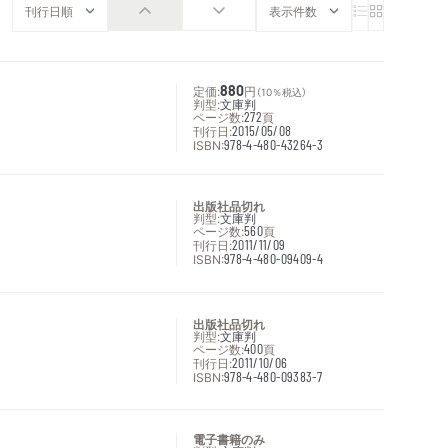
定価:
880
円
（10％税込）
判型:
文庫判
ページ数:
272
頁
刊行日:
2015/05/08
ISBN:
978-4-480-43264-3
出版社品切れ
判型:
文庫判
ページ数:
560
頁
刊行日:
2011/11/09
ISBN:
978-4-480-09409-4
出版社品切れ
判型:
文庫判
ページ数:
400
頁
刊行日:
2011/10/06
ISBN:
978-4-480-09383-7
電子書籍のみ