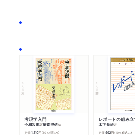
ちくま文庫
ちくま学芸文庫
考現学入門
レポートの組み立
今和次郎
藤森照信
木下是雄
著
編
著
定価:
円
（10％税込み）
定価:
円
（10％税込み）
1,210
902