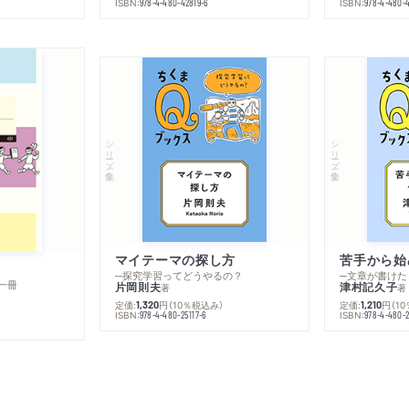
ISBN:
ISBN:
978-4-480-42819-6
978-4-480-
シリーズ・全集
シリーズ・全集
マイテーマの探し方
苦手から始
─探究学習ってどうやるの？
─文章が書けた
一冊
片岡則夫
津村記久子
著
著
定価:
円
（10％税込み）
定価:
円
（1
1,320
1,210
ISBN:
ISBN:
978-4-480-25117-6
978-4-480-2