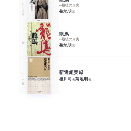
ちくま文庫
─最後の真実
菊地明
著
龍馬
─最後の真実
菊地明
著
新選組実録
ちくま新書
相川司
菊地明
著
著