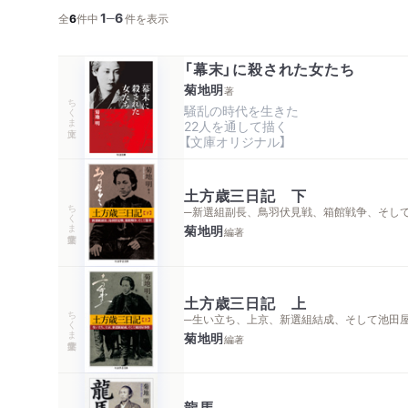
1
6
─
全
6
件中
件を表示
「幕末」に殺された女たち
菊地明
著
ちくま文庫
騒乱の時代を生きた

22人を通して描く

【文庫オリジナル】
土方歳三日記 下
ちくま学芸文庫
─新選組副長、鳥羽伏見戦、箱館戦争、そし
菊地明
編著
土方歳三日記 上
ちくま学芸文庫
─生い立ち、上京、新選組結成、そして池田
菊地明
編著
龍馬