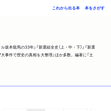
これから出る本
本をさがす
ル坂本龍馬の33年』『新選組全史（上・中・下）』『新選
・7大事件で歴史の真相を大整理』ほか多数。編著に『土