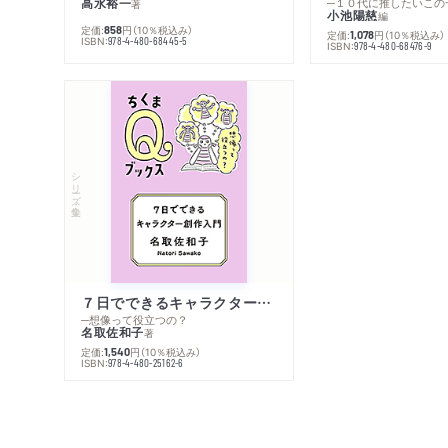
高水裕一
─１０代に推したいこの
著
小池陽慈
編
定価:
円
（10％税込み）
858
定価:
円
（10％税込み）
1,078
ISBN:
978-4-480-68445-5
ISBN:
978-4-480-68476-9
シリーズ・全集
７日でできるキャラクター創作入門
─想像って役立つの？
名取佐和子
著
定価:
円
（10％税込み）
1,540
ISBN:
978-4-480-25162-6