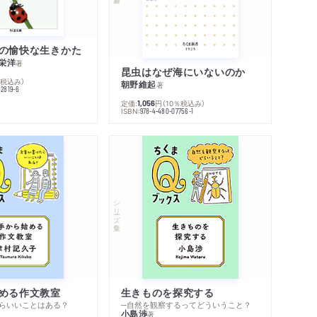
の愉快な生きかた
栄洋
著
昆虫はなぜ海にいないのか
％税込み）
朝野維起
著
42819-6
定価:
円
（10％税込み）
1,056
ISBN:
978-4-480-07756-1
シリーズ・全集
める作文教室
生きものを探究する
らいいことはある？
─自然を観察するってどういうこと？
小島渉
著