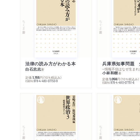
ちくま新書
ちくま新書
法律の読み方がわかる本
兵庫県知事問題 
白石忠志
─情報不信はなぜ生まれ
著
小林和樹
著
定価:
円
（10％税込み）
1,155
定価:
円
（10％税込み）
1,056
ISBN:
978-4-480-07750-9
ISBN:
978-4-480-07751-6
ちくま新書
ちくま新書