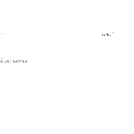
イト
PageTop
シー
確保に関する基本方針