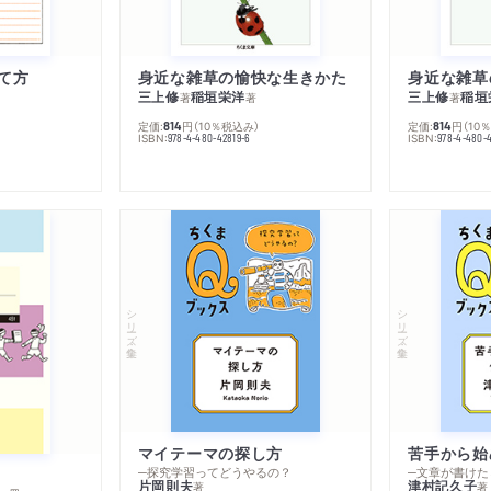
て方
身近な雑草の愉快な生きかた
身近な雑草
三上修
稲垣栄洋
三上修
稲垣
著
著
著
定価:
円
（10％税込み）
定価:
円
（10
814
814
ISBN:
ISBN:
978-4-480-42819-6
978-4-480-
シリーズ・全集
シリーズ・全集
マイテーマの探し方
苦手から始
─探究学習ってどうやるの？
─文章が書けた
片岡則夫
津村記久子
著
著