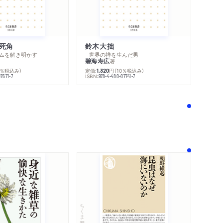
死角
鈴木大拙
内容紹介・目次
ムを解き明かす
─世界の禅を生んだ男
感想をおくる
碧海寿広
著
0％税込み）
定価:
円
（10％税込み）
1,320
ISBN:
7671-7
978-4-480-07741-7
！
ちくま新書