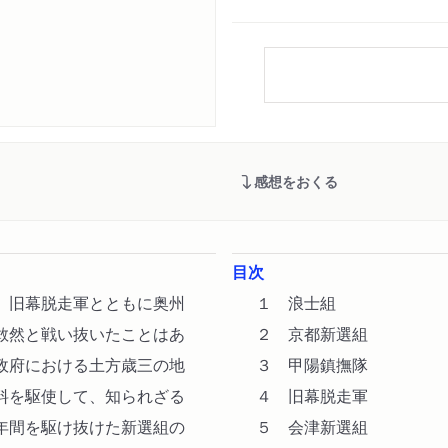
感想をおくる
目次
、旧幕脱走軍とともに奥州
１ 浪士組
敢然と戦い抜いたことはあ
２ 京都新選組
政府における土方歳三の地
３ 甲陽鎮撫隊
料を駆使して、知られざる
４ 旧幕脱走軍
年間を駆け抜けた新選組の
５ 会津新選組