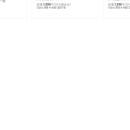
一冊
定価:
円
（10％税込み）
定価:
円
（1
1,320
1,210
ISBN:
ISBN:
978-4-480-25117-6
978-4-480-2