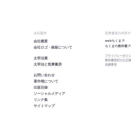
会社案内
筑摩書房の外部サ
webちくま
会社概要
ちくまの教科書
会社ロゴ・銘板について
プライバシーポリ
太宰治賞
教科書採択の公正
太宰治と筑摩書房
免責事項
お問い合わせ
著作権について
出版目録
ソーシャルメディア
リンク集
サイトマップ