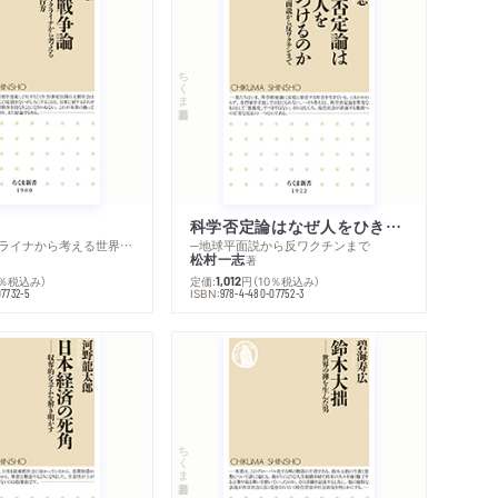
ちくま新書
科学否定論はなぜ人をひきつけるのか
─ロシア・ウクライナから考える世界の行方
─地球平面説から反ワクチンまで
松村一志
著
0％税込み）
定価:
円
（10％税込み）
1,012
ISBN:
07732-5
978-4-480-07752-3
ちくま新書