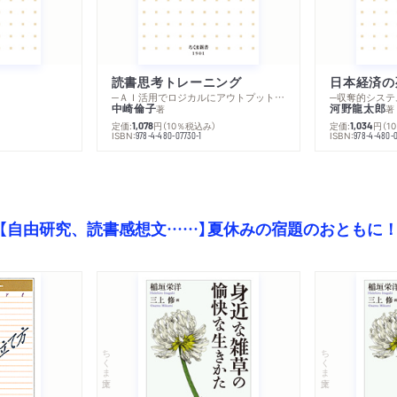
読書思考トレーニング
日本経済の
─ＡＩ活用でロジカルにアウトプットする技法
─収奪的システ
中崎倫子
河野龍太郎
著
著
定価:
円
（10％税込み）
定価:
円
（1
1,078
1,034
ISBN:
ISBN:
978-4-480-07730-1
978-4-480-0
【自由研究、読書感想文……】夏休みの宿題のおともに
ちくま文庫
ちくま文庫