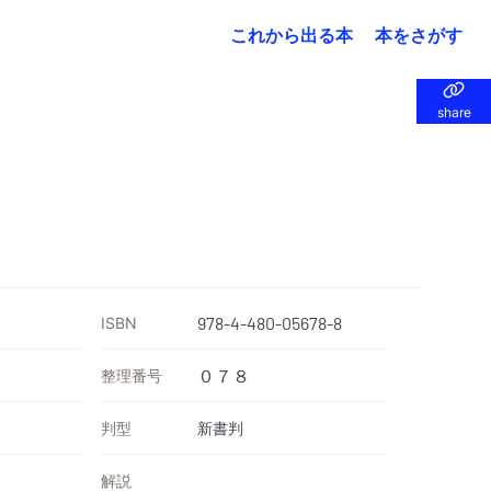
これから出る本
本をさがす
share
share
ISBN
978-4-480-05678-8
整理番号
０７８
判型
新書判
解説