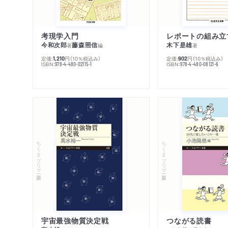
考現学入門
レポートの組み立
今和次郎
藤森照信
木下是雄
著
編
著
定価:
円
（10％税込み）
定価:
円
（10％税込み）
1,210
902
ISBN:
ISBN:
978-4-480-02115-1
978-4-480-08121-6
ちくまプリマー新書
ちくまプリマー新書
宇宙最強物質決定戦
つながる読書