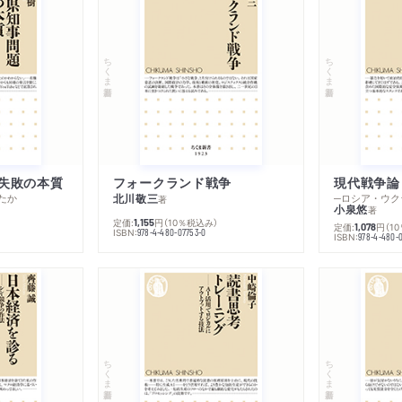
ちくま新書
ちくま新書
失敗の本質
フォークランド戦争
現代戦争論
たか
北川敬三
著
小泉悠
著
定価:
円
（10％税込み）
1,155
定価:
円
（1
1,078
ISBN:
978-4-480-07753-0
ISBN:
978-4-480-
ちくま新書
ちくま新書