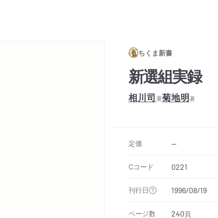
ちくま新書
新選組実録
相川司
菊地明
著
著
定価
--
Cコード
0221
刊行日
1996/08/19
ページ数
240
頁