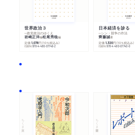
世界政治３
日本経済を診る
─政党政治のゆくえ
─シン・競争の作法
岩崎正洋
松尾秀哉
齊藤誠
編
編
著
定価:
円
（10％税込み）
定価:
円
（10％税込み）
1,078
1,320
ISBN:
ISBN:
978-4-480-07746-2
978-4-480-07740-0
ちくま文庫
ちくま学芸文庫