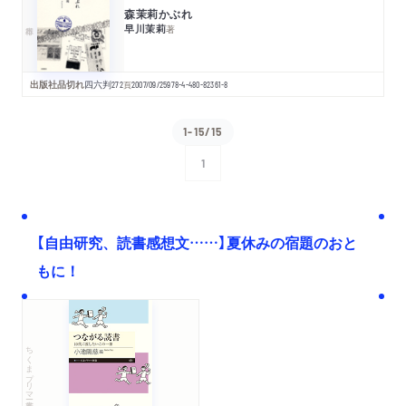
森茉莉かぶれ
早川茉莉
著
出版社品切れ
四六判
272
頁
2007/09/25
978-4-480-82361-8
1-15/15
1
次へ
【自由研究、読書感想文……】夏休みの宿題のおと
もに！
ちくまプリマー新書