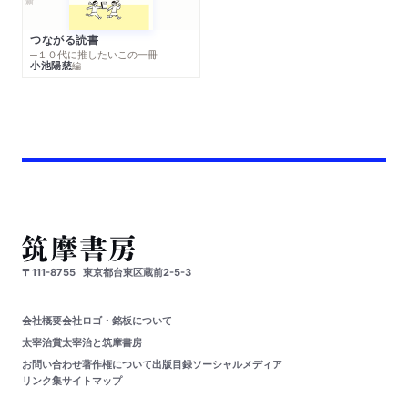
つながる読書
─１０代に推したいこの一冊
小池陽慈
編
〒111-8755
東京都台東区蔵前2-5-3
会社概要
会社ロゴ・銘板について
太宰治賞
太宰治と筑摩書房
お問い合わせ
著作権について
出版目録
ソーシャルメディア
リンク集
サイトマップ