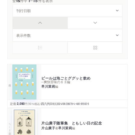
1
15
─
全
15
件中
件を表示
ビールは泡ごとググッと飲め
─爽快苦味の６３編
早川茉莉
編
定価:
2,090
円
（10％税込）
四六判
336
頁
2024/08/28
978-4-480-81583-5
片山廣子随筆集 ともしい日の記念
ちくま文庫
片山廣子
早川茉莉
著
編