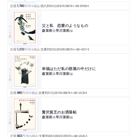
定価:
1,760
円
（10％税込）
四六判
184
頁
2019/10/30
978-4-480-87908-0
父と私 恋愛のようなもの
ちくま文庫
森茉莉
早川茉莉
著
編
定価:
1,210
円
（10％税込）
文庫判
320
頁
2018/05/09
978-4-480-43517-0
幸福はただ私の部屋の中だけに
ちくま文庫
森茉莉
早川茉莉
著
編
定価:
880
円
（10％税込）
文庫判
272
頁
2017/04/06
978-4-480-43438-8
贅沢貧乏のお洒落帖
ちくま文庫
森茉莉
早川茉莉
著
編
定価:
902
円
（10％税込）
文庫判
288
頁
2016/12/07
978-4-480-43404-3