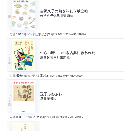
吉沢久子の旬を味わう献立帖
吉沢久子
早川茉莉
著
編
定価:
1,540
円
（10％税込）
四六判
256
頁
2013/04/22
978-4-480-87865-6
つらい時、いつも古典に救われた
ちくま文庫
清川妙
早川茉莉
著
編
定価:
880
円
（10％税込）
文庫判
288
頁
2012/02/08
978-4-480-42909-4
玉子ふわふわ
ちくま文庫
早川茉莉
編
定価:
858
円
（10％税込）
文庫判
272
頁
2011/02/08
978-4-480-42798-4