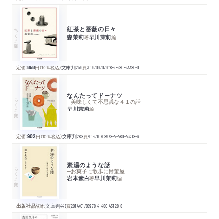
紅茶と薔薇の日々
ちくま文庫
森茉莉
早川茉莉
著
編
定価:
858
円
（10％税込）
文庫判
256
頁
2016/09/07
978-4-480-43380-0
なんたってドーナツ
ちくま文庫
─美味しくて不思議な４１の話
早川茉莉
編
定価:
902
円
（10％税込）
文庫判
288
頁
2014/10/08
978-4-480-43218-6
素湯のような話
ちくま文庫
─お菓子に散歩に骨董屋
岩本素白
早川茉莉
著
編
出版社品切れ
文庫判
448
頁
2014/01/08
978-4-480-43128-8