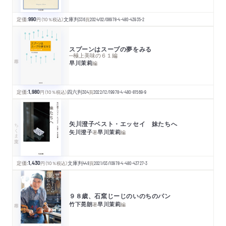
定価:
990
円
（10％税込）
文庫判
336
頁
2024/02/08
978-4-480-43935-2
スプーンはスープの夢をみる
─極上美味の６１編
早川茉莉
編
定価:
1,980
円
（10％税込）
四六判
304
頁
2022/12/19
978-4-480-81569-9
矢川澄子ベスト・エッセイ 妹たちへ
ちくま文庫
矢川澄子
早川茉莉
著
編
定価:
1,430
円
（10％税込）
文庫判
448
頁
2021/03/10
978-4-480-43727-3
９８歳、石窯じーじのいのちのパン
竹下晃朗
早川茉莉
著
編