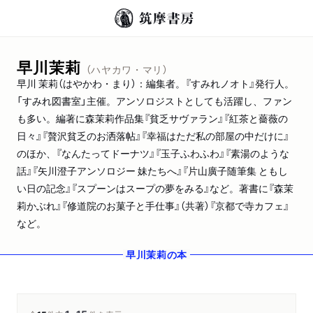
早川茉莉
（ハヤカワ・マリ）
早川 茉莉（はやかわ・まり）：編集者。『すみれノオト』発行人。
「すみれ図書室」主催。アンソロジストとしても活躍し、ファン
も多い。編著に森茉莉作品集『貧乏サヴァラン』『紅茶と薔薇の
日々』『贅沢貧乏のお洒落帖』『幸福はただ私の部屋の中だけに』
のほか、『なんたってドーナツ』『玉子ふわふわ』『素湯のような
話』『矢川澄子アンソロジー 妹たちへ』『片山廣子随筆集 ともし
い日の記念』『スプーンはスープの夢をみる』など。著書に『森茉
莉かぶれ』『修道院のお菓子と手仕事』（共著）『京都で寺カフェ』
など。
早川茉莉
の本