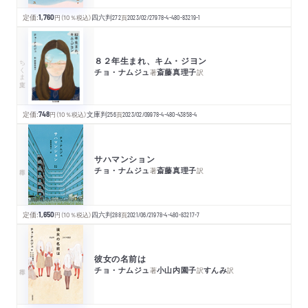
定価:
1,760
円
（10％税込）
四六判
272
頁
2023/02/27
978-4-480-83219-1
８２年生まれ、キム・ジヨン
ちくま文庫
チョ・ナムジュ
斎藤真理子
著
訳
定価:
748
円
（10％税込）
文庫判
256
頁
2023/02/09
978-4-480-43858-4
サハマンション
チョ・ナムジュ
斎藤真理子
著
訳
定価:
1,650
円
（10％税込）
四六判
288
頁
2021/06/21
978-4-480-83217-7
彼女の名前は
チョ・ナムジュ
小山内園子
すんみ
著
訳
訳