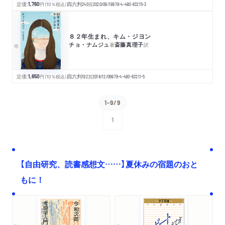
定価:
1,760
円
（10％税込）
四六判
240
頁
2020/09/18
978-4-480-83215-3
８２年生まれ、キム・ジヨン
チョ・ナムジュ
斎藤真理子
著
訳
定価:
1,650
円
（10％税込）
四六判
192
頁
2018/12/06
978-4-480-83211-5
1-9/9
1
次へ
【自由研究、読書感想文……】夏休みの宿題のおと
もに！