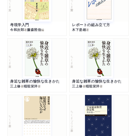
ちくま文庫
ちくま学芸文庫
考現学入門
レポートの組み立て方
今和次郎
藤森照信
木下是雄
著
編
著
ちくま文庫
ちくま文庫
身近な雑草の愉快な生きかた
身近な雑草の愉快な生きかた
三上修
稲垣栄洋
三上修
稲垣栄洋
著
著
著
著
ちくまプリマー新書
ちくま新書