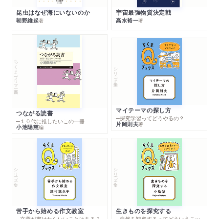
昆虫はなぜ海にいないのか
宇宙最強物質決定戦
朝野維起
高水裕一
著
著
ちくまプリマー新書
シリーズ・全集
マイテーマの探し方
つながる読書
─探究学習ってどうやるの？
─１０代に推したいこの一冊
片岡則夫
著
小池陽慈
編
シリーズ・全集
シリーズ・全集
苦手から始める作文教室
生きものを探究する
─文章が書けたらいいことはある？
─自然を観察するってどういうこと？