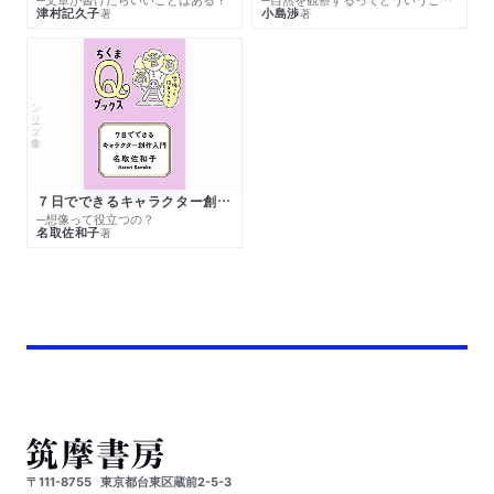
津村記久子
小島渉
著
著
シリーズ・全集
７日でできるキャラクター創作入門
─想像って役立つの？
名取佐和子
著
〒111-8755
東京都台東区蔵前2-5-3