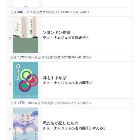
定価:
946
円
（10％税込）
文庫判
288
頁
2025/01/09
978-4-480-43998-7
ソヨンドン物語
チョ・ナムジュ
古川綾子
著
訳
定価:
1,870
円
（10％税込）
四六判
224
頁
2024/07/09
978-4-480-83221-4
耳をすませば
チョ・ナムジュ
小山内園子
著
訳
定価:
1,870
円
（10％税込）
四六判
320
頁
2024/03/18
978-4-480-83220-7
私たちが記したもの
チョ・ナムジュ
小山内園子
すんみ
著
訳
訳