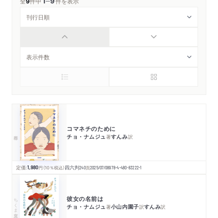
1
9
─
全
9
件中
件を表示
コマネチのために
チョ・ナムジュ
すんみ
著
訳
定価:
1,980
円
（10％税込）
四六判
240
頁
2025/07/08
978-4-480-83222-1
彼女の名前は
ちくま文庫
チョ・ナムジュ
小山内園子
すんみ
著
訳
訳