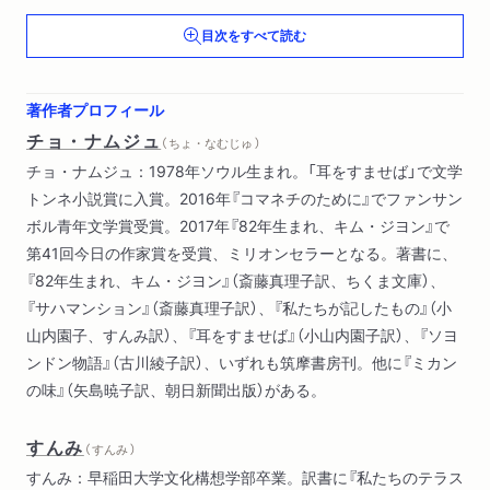
月夜のステージ
目次をすべて読む
あとがき
著者からのメッセージ
著作者プロフィール
訳者あとがき
チョ・ナムジュ
（ ちょ・なむじゅ ）
チョ・ナムジュ：1978年ソウル生まれ。「耳をすませば」で文学
トンネ小説賞に入賞。2016年『コマネチのために』でファンサン
ボル青年文学賞受賞。2017年『82年生まれ、キム・ジヨン』で
第41回今日の作家賞を受賞、ミリオンセラーとなる。著書に、
『82年生まれ、キム・ジヨン』（斎藤真理子訳、ちくま文庫）、
『サハマンション』（斎藤真理子訳）、『私たちが記したもの』（小
山内園子、すんみ訳）、『耳をすませば』（小山内園子訳）、『ソヨ
ンドン物語』（古川綾子訳）、いずれも筑摩書房刊。他に『ミカン
の味』（矢島暁子訳、朝日新聞出版）がある。
すんみ
（ すんみ ）
すんみ：早稲田大学文化構想学部卒業。訳書に『私たちのテラス