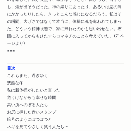
も、煙が出そうだった。神の祟りにあったり、あるいは恋の病
にかかったりしたら、きっとこんな感じになるだろう。私はそ
の瞬間、大げさではなくて本当に、体操に魂を奪われてしまっ
た。どういう精神状態で、家に帰れたのかも思い出せない。布
団に入ってからもひたすらコマネチのことを考えていた。（71ペ
ージより）
===
目次
これもまた、過ぎゆく
残酷な冬
私は新体操がしたいと言った
危うげながらも幸せな時間
高い所へのぼる人たち
お尻に押した赤いスタンプ
暗号のようにぽつぽつと
ネギを見てやさしく笑う人たち