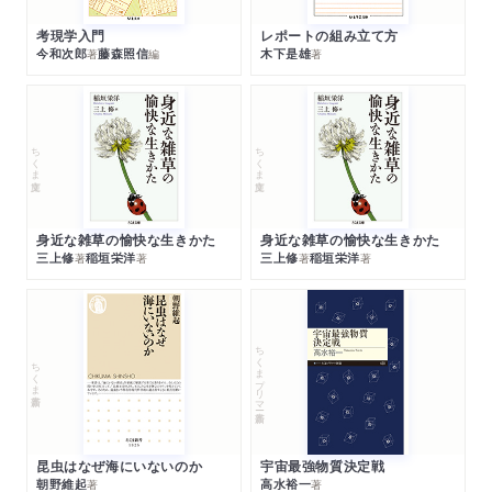
考現学入門
レポートの組み立て方
今和次郎
藤森照信
木下是雄
著
編
著
ちくま文庫
ちくま文庫
身近な雑草の愉快な生きかた
身近な雑草の愉快な生きかた
三上修
稲垣栄洋
三上修
稲垣栄洋
著
著
著
著
ちくまプリマー新書
ちくま新書
昆虫はなぜ海にいないのか
宇宙最強物質決定戦
朝野維起
高水裕一
著
著