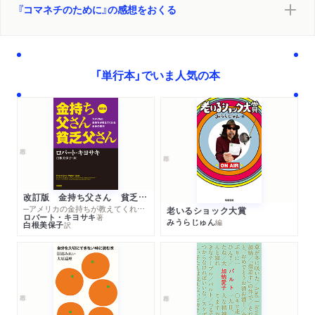
『コマネチのために』の感想をおくる
「単行本」でいま人気の本
改訂版 金持ち父さん 貧乏父さん
─アメリカの金持ちが教えてくれるお金の哲学
老いるショック大賞
ロバート・キヨサキ
著
みうらじゅん
編
白根美保子
訳