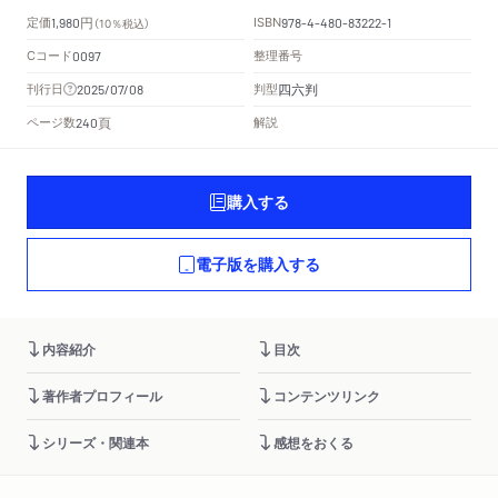
円
定価
ISBN
1,980
（10％税込）
978-4-480-83222-1
Cコード
整理番号
0097
四六判
刊行日
判型
2025/07/08
頁
ページ数
解説
240
購入する
電子版を購入する
内容紹介
目次
著作者プロフィール
コンテンツリンク
シリーズ・関連本
感想をおくる