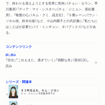
で、終わりを迎えようとする世界に乾杯』（チョン・セラン、早
川書房）『ディア・マイ・シスター』（チェ・ジニョン、亜紀書
房）、『敬愛の心』（キム・グミ、晶文社）、『５番レーン』（ウン・
ソホル他、鈴木出版）など、小山内園子との共訳書に『私たちに
はことばが必要だ』（イ・ミンギョン、タバブックス）などがあ
る。
コンテンツリンク
試し読み
「目次」「これもまた、過ぎていく」「残酷な冬」（冒頭）試し
読み
シリーズ・関連本
８２年生まれ、キム・ジヨン
チョ・ナムジュ
著
斎藤真理子
訳