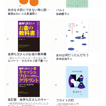
自分を大切にできない時に読む本
パルト
服部みれい
大原扁理
加納愛子
著
著
著
金持ち父さんのお金の教科書
あれは何だったんだろう
─親から子に伝える一生お金に困らない考え方
岸本佐知子
著
ロバート・キヨサキ
岩下慶一
著
訳
改訂版 金持ち父さんのキャッシュフロー・クワドラント
フロイトの灯
─経済的自由があなたのものになる
─現代精神分析入門