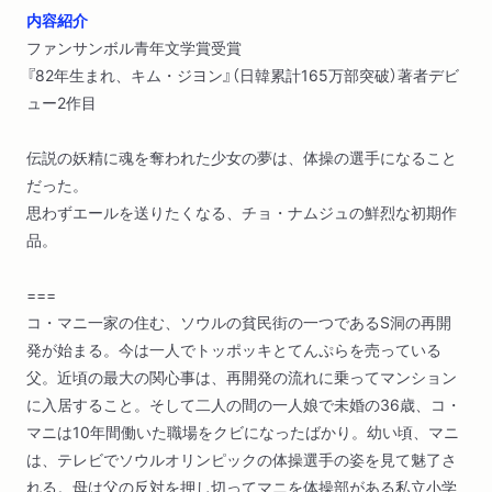
内容紹介
ファンサンボル青年文学賞受賞
『82年生まれ、キム・ジヨン』（日韓累計165万部突破）著者デビ
ュー2作目
伝説の妖精に魂を奪われた少女の夢は、体操の選手になること
だった。
思わずエールを送りたくなる、チョ・ナムジュの鮮烈な初期作
品。
===
コ・マニ一家の住む、ソウルの貧民街の一つであるS洞の再開
発が始まる。今は一人でトッポッキとてんぷらを売っている
父。近頃の最大の関心事は、再開発の流れに乗ってマンション
に入居すること。そして二人の間の一人娘で未婚の36歳、コ・
マニは10年間働いた職場をクビになったばかり。幼い頃、マニ
は、テレビでソウルオリンピックの体操選手の姿を見て魅了さ
れる。母は父の反対を押し切ってマニを体操部がある私立小学