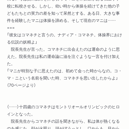
校に転校させる。しかし、幼い時から体操を続けてきた他の子
どもたちとの実力の差を知って呆然とする。ある日、大きな事
件を経験したマニは体操を諦める。そして現在のマニは……
===
「彼女はコマネチと言うの。ナディア・コマネチ。体操界におけ
る伝説の妖精よ」
院長先生が言った。コマネチに出会えたのは運命のように思
えた。院長先生は私の運命論に油を注ぐような一言を付け加え
た。
「マニが特別な子に思えたのは、初めて会った時からなの。コ・
マ・ニという名前を聞いた時、コマネチを思い出したからよ」
（70ページより）
（……）十四歳のコマネチはモントリオールオリンピックのヒロ
インとなった。
院長先生からコマネチの話を聞きながら、私は体が熱くなる
のを感じた。顔が火照り、頭がぼうっとし、口からも、目から