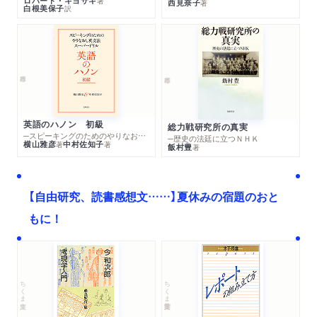
ロバート・キヨサキ
著
西見奈子
著
白根美保子
訳
英語のハノン 初級
総力戦研究所の真実
─スピーキングのためのやりなおし英文法スーパードリル
─歴史の法廷に立つＮＨＫ
横山雅彦
中村佐知子
著
著
飯村豊
著
【自由研究、読書感想文……】夏休みの宿題のおと
もに！
ちくま文庫
ちくま学芸文庫