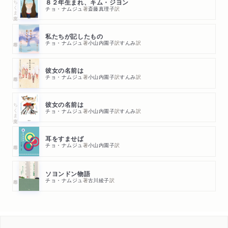
ちくま文庫
８２年生まれ、キム・ジヨン
チョ・ナムジュ
著
斎藤真理子
訳
私たちが記したもの
チョ・ナムジュ
著
小山内園子
訳
すんみ
訳
彼女の名前は
チョ・ナムジュ
著
小山内園子
訳
すんみ
訳
ちくま文庫
彼女の名前は
チョ・ナムジュ
著
小山内園子
訳
すんみ
訳
耳をすませば
チョ・ナムジュ
著
小山内園子
訳
ソヨンドン物語
チョ・ナムジュ
著
古川綾子
訳