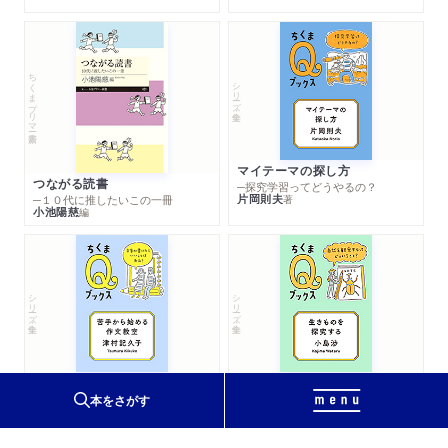
ちくまプリマー新書
シリーズ・全集
マイテーマの探し方
つながる読書
─探究学習ってどうやるの？
片岡則夫
著
─１０代に推したいこの一冊
小池陽慈
編
シリーズ・全集
シリーズ・全集
苦手から始める作文教室
生きものを探究する
─文章が書けたらいいことはある？
─自然を観察するってどういうこと？
本をさがす
津村記久子
小島渉
著
著