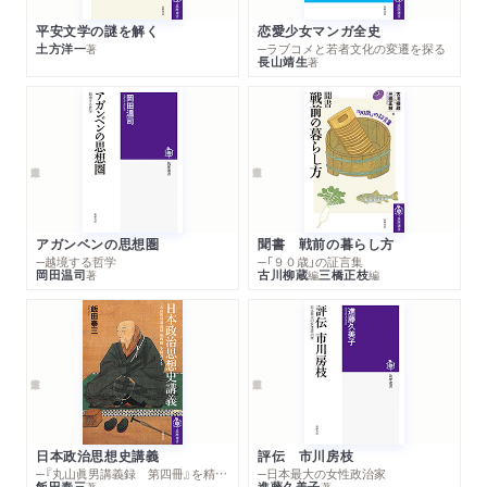
平安文学の謎を解く
恋愛少女マンガ全史
土方洋一
─ラブコメと若者文化の変遷を探る
著
長山靖生
著
アガンベンの思想圏
聞書 戦前の暮らし方
─越境する哲学
─「９０歳」の証言集
岡田温司
古川柳蔵
三橋正枝
著
編
編
日本政治思想史講義
評伝 市川房枝
─『丸山眞男講義録 第四冊』を精読する
─日本最大の女性政治家
飯田泰三
進藤久美子
著
著