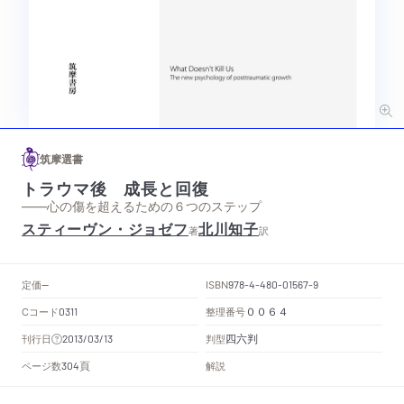
筑摩選書
トラウマ後 成長と回復
——心の傷を超えるための６つのステップ
スティーヴン・ジョゼフ
北川知子
著
訳
定価
ISBN
--
978-4-480-01567-9
Cコード
整理番号
0311
００６４
四六判
刊行日
判型
2013/03/13
頁
ページ数
解説
304