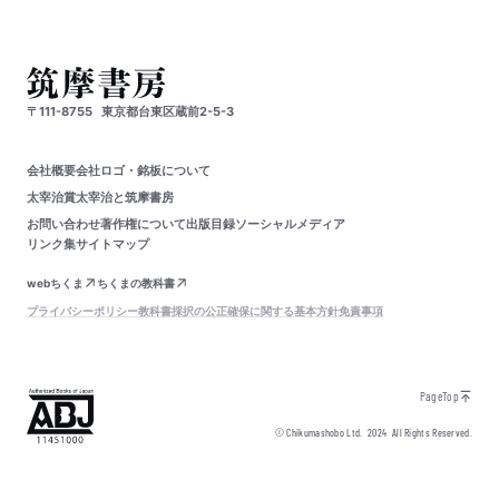
〒111-8755
東京都台東区蔵前2-5-3
会社概要
会社ロゴ・銘板について
太宰治賞
太宰治と筑摩書房
お問い合わせ
著作権について
出版目録
ソーシャルメディア
リンク集
サイトマップ
webちくま
ちくまの教科書
プライバシーポリシー
教科書採択の公正確保に関する基本方針
免責事項
PageTop
© Chikumashobo Ltd.
2024
All Rights Reserved.