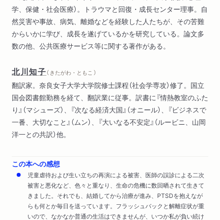
学、保健・社会医療）。トラウマと回復・成長センター理事。自
然災害や事故、病気、離婚などを経験した人たちが、その苦難
からいかに学び、成長を遂げているかを研究している。論文多
数の他、公共医療サービス等に関する著作がある。
北川知子
（ きたがわ・ともこ ）
翻訳家。奈良女子大学大学院修士課程（社会学専攻）修了。国立
国会図書館勤務を経て、翻訳業に従事。訳書に『情熱教室のふた
り』（マシューズ）、『次なる経済大国』（オニール）、『ビジネスで
一番、大切なこと』（ムン）、『大いなる不安定』（ルービニ、山岡
洋一との共訳）他。
この本への感想
児童虐待および生い立ちの再演による被害、医師の誤診による二次
被害と悪化など、色々と重なり、生命の危機に数回晒されて生きて
きました。それでも、結婚してから治療が進み、PTSDを抱えなが
らも何とか毎日を送っています。フラッシュバックと解離症状が重
いので、なかなか普通の生活はできませんが、いつか私が負い続け