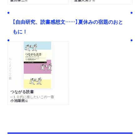
【自由研究、読書感想文……】夏休みの宿題のおと
もに！
ちくまプリマー新書
つながる読書
─１０代に推したいこの一冊
小池陽慈
編