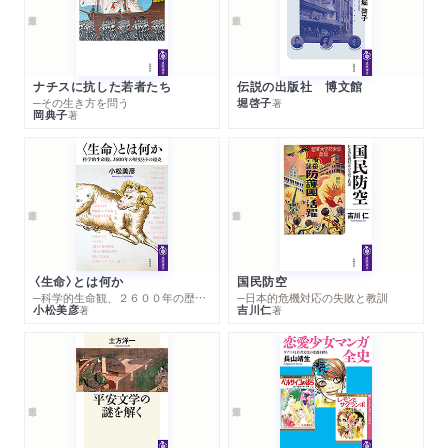
ナチスに抗した若者たち
伝説の出版社 博文館
─その生き方を問う
堀啓子
著
岡典子
著
〈生命〉とは何か
国民防空
─科学的生命観、２６００年の歴史とその超克
─日本的危機対応の失敗と教訓
小松美彦
吉川仁
著
著