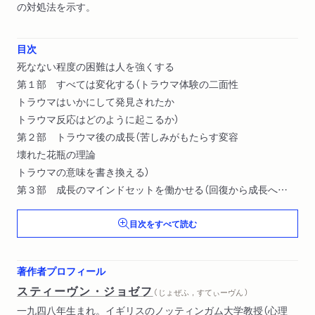
の対処法を示す。
目次
死なない程度の困難は人を強くする
第１部 すべては変化する（トラウマ体験の二面性
トラウマはいかにして発見されたか
トラウマ反応はどのように起こるか）
第２部 トラウマ後の成長（苦しみがもたらす変容
壊れた花瓶の理論
トラウマの意味を書き換える）
第３部 成長のマインドセットを働かせる（回復から成長へ
「成長」をもたらす六つのステップ）
目次をすべて読む
著作者プロフィール
スティーヴン・ジョゼフ
（ じょぜふ，すてぃーヴん ）
一九四八年生まれ。イギリスのノッティンガム大学教授（心理