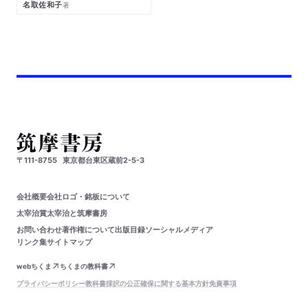
名取佐和子
著
〒111-8755
東京都台東区蔵前2-5-3
会社概要
会社ロゴ・銘板について
太宰治賞
太宰治と筑摩書房
お問い合わせ
著作権について
出版目録
ソーシャルメディア
リンク集
サイトマップ
webちくま
ちくまの教科書
プライバシーポリシー
教科書採択の公正確保に関する基本方針
免責事項