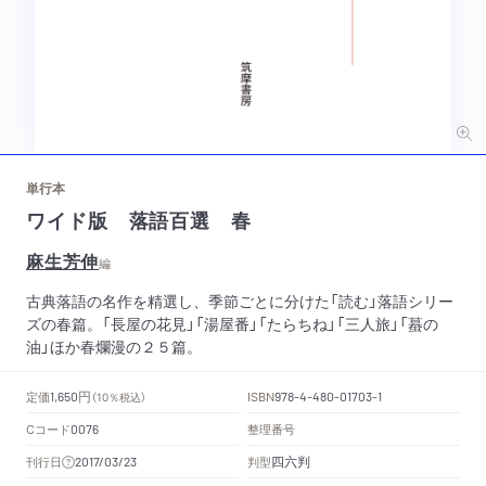
単行本
ワイド版 落語百選 春
麻生芳伸
編
古典落語の名作を精選し、季節ごとに分けた「読む」落語シリー
ズの春篇。「長屋の花見」「湯屋番」「たらちね」「三人旅」「蟇の
油」ほか春爛漫の２５篇。
円
定価
ISBN
1,650
（10％税込）
978-4-480-01703-1
Cコード
整理番号
0076
四六判
刊行日
判型
2017/03/23