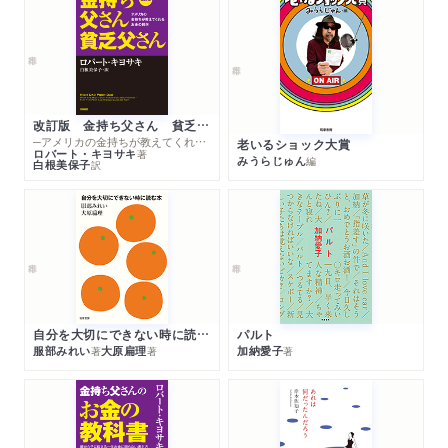
松山鏡
豊竹屋
一つ穴
こんにゃく問答
百年目
改訂版 金持ち父さん 貧乏父さん
あたま山
─アメリカの金持ちが教えてくれるお金の哲学
老いるショック大賞
ロバート・キヨサキ
著
みうらじゅん
編
白根美保子
訳
自分を大切にできない時に読む本
パルト
服部みれい
大原扁理
加納愛子
著
著
著