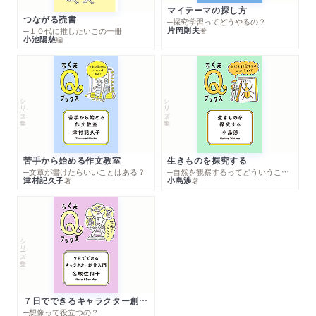
マイテーマの探し方
つながる読書
─探究学習ってどうやるの？
片岡則夫
著
─１０代に推したいこの一冊
小池陽慈
編
シリーズ・全集
シリーズ・全集
苦手から始める作文教室
生きものを探究する
─文章が書けたらいいことはある？
─自然を観察するってどういうこと？
津村記久子
小島渉
著
著
シリーズ・全集
７日でできるキャラクター創作入門
─想像って役立つの？