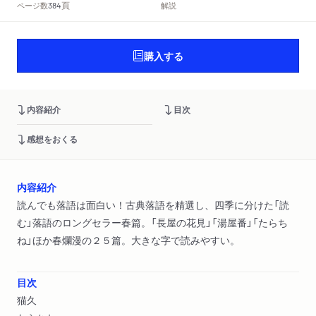
頁
ページ数
解説
384
購入する
内容紹介
目次
感想をおくる
内容紹介
読んでも落語は面白い！古典落語を精選し、四季に分けた「読
む」落語のロングセラー春篇。「長屋の花見」「湯屋番」「たらち
ね」ほか春爛漫の２５篇。大きな字で読みやすい。
目次
猫久