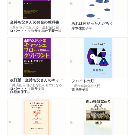
金持ち父さんのお金の教科書
あれは何だったんだろう
─親から子に伝える一生お金に困らない考え方
岸本佐知子
著
ロバート・キヨサキ
岩下慶一
著
訳
改訂版 金持ち父さんのキャッシュフロー・クワドラント
フロイトの灯
─経済的自由があなたのものになる
─現代精神分析入門
ロバート・キヨサキ
著
西見奈子
著
白根美保子
訳