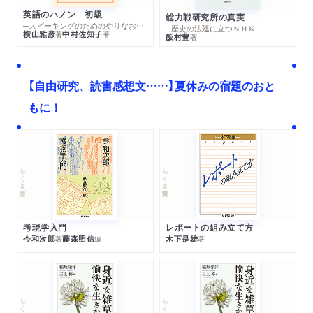
英語のハノン 初級
総力戦研究所の真実
─スピーキングのためのやりなおし英文法スーパードリル
─歴史の法廷に立つＮＨＫ
横山雅彦
中村佐知子
著
著
飯村豊
著
【自由研究、読書感想文……】夏休みの宿題のおと
もに！
ちくま文庫
ちくま学芸文庫
考現学入門
レポートの組み立て方
今和次郎
藤森照信
木下是雄
著
編
著
ちくま文庫
ちくま文庫