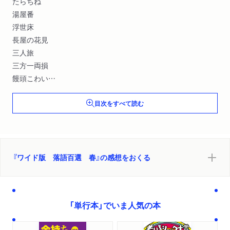
たらちね
湯屋番
浮世床
長屋の花見
三人旅
三方一両損
饅頭こわい
粗忽の使者
目次をすべて読む
明烏
王子の狐
猫の皿
蟇の油
〆込み
『ワイド版 落語百選 春』の感想をおくる
花見酒
崇徳院
大工調べ
「単行本」でいま人気の本
四段目
付き馬