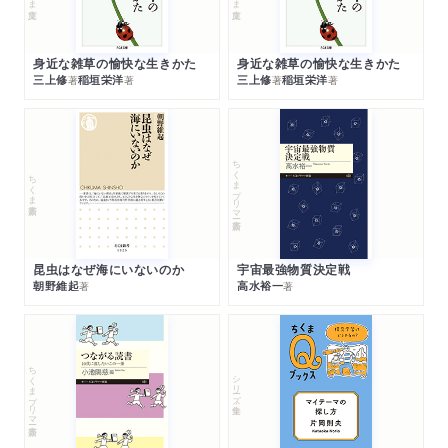
身近な雑草の愉快な生きかた
身近な雑草の愉快な生きかた
三上修
稲垣栄洋
三上修
稲垣栄洋
著
著
著
著
ちくまプリマー新書
ちくま新書
昆虫はなぜ海にいないのか
宇宙最強物質決定戦
朝野維起
高水裕一
著
著
ちくまプリマー新書
シリーズ・全集