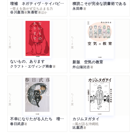
増補 ネガティヴ・ケイパビリティで生きる
積読こそが完全な読書術である
─答えを急がず立ち止まる力
永田希
著
谷川嘉浩
朱喜哲
著
著
ほか
ちくま文庫
ちくま文庫
ないもの、あります
新版 空気の教育
クラフト・エヴィング商會
著
外山滋比古
著
ちくま文庫
ちくま文庫
不幸になりたがる人たち 増補新版
カジムヌガタイ
春日武彦
─風が語る沖縄戦
著
比嘉慂
著