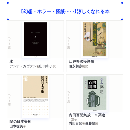
【幻想・ホラー・怪談……】涼しくなれる本
ちくま学芸文庫
ちくま文庫
江戸奇談怪談集
氷
須永朝彦
アンナ・カヴァン
山田和子
編訳
著
訳
ちくま文庫
ちくま新書
内田百閒集成 ３冥途
─冥途
闇の日本美術
内田百閒
佐藤聖
著
編
山本聡美
著