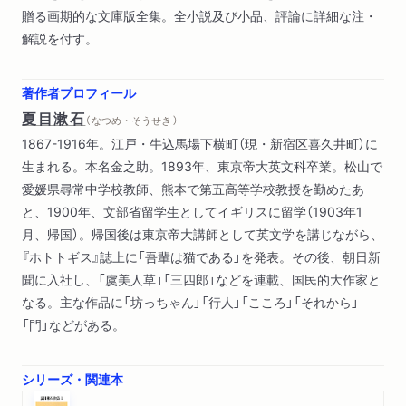
贈る画期的な文庫版全集。全小説及び小品、評論に詳細な注・
解説を付す。
著作者プロフィール
夏目漱石
（ なつめ・そうせき ）
1867-1916年。江戸・牛込馬場下横町（現・新宿区喜久井町）に
生まれる。本名金之助。1893年、東京帝大英文科卒業。松山で
愛媛県尋常中学校教師、熊本で第五高等学校教授を勤めたあ
と、1900年、文部省留学生としてイギリスに留学（1903年1
月、帰国）。帰国後は東京帝大講師として英文学を講じながら、
『ホトトギス』誌上に「吾輩は猫である」を発表。その後、朝日新
聞に入社し、「虞美人草」「三四郎」などを連載、国民的大作家と
なる。主な作品に「坊っちゃん」「行人」「こころ」「それから」
「門」などがある。
シリーズ・関連本