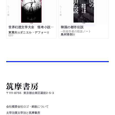
ちくま文庫
ちくま文庫
世界幻想文学大全 怪奇小説精華
韓国の都市伝説
─民俗学者の怪談ノート
東雅夫
ダニエル・デフォー
編
著
島村恭則
著
ほか
〒111-8755
東京都台東区蔵前2-5-3
会社概要
会社ロゴ・銘板について
太宰治賞
太宰治と筑摩書房