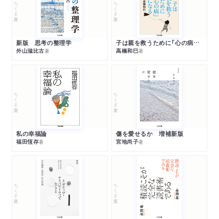
ちくま文庫
ちくま文庫
新版 思考の整理学
子は親を救うために「心の病」になる
外山滋比古
高橋和巳
著
著
ちくま文庫
ちくま文庫
私の幸福論
傷を愛せるか 増補新版
福田恆存
宮地尚子
著
著
ちくま文庫
ちくま文庫