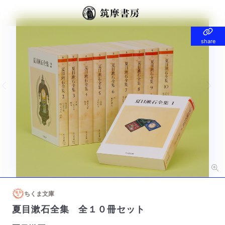
share
share
Previous slide
Nex
ちくま文庫
夏目漱石全集 全１０冊セット