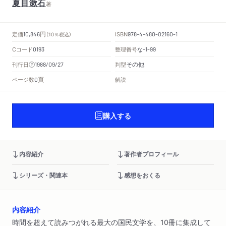
夏目漱石
著
円
定価
ISBN
10,846
（10％税込）
978-4-480-02160-1
Cコード
整理番号
な
0193
-1-99
その他
刊行日
判型
1988/09/27
頁
ページ数
解説
0
購入する
内容紹介
著作者プロフィール
シリーズ・関連本
感想をおくる
内容紹介
時間を超えて読みつがれる最大の国民文学を、10冊に集成して