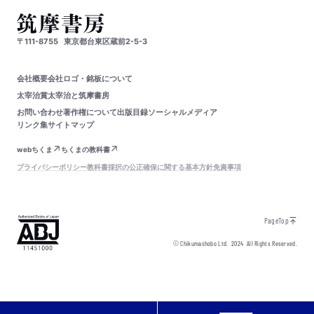
〒111-8755
東京都台東区蔵前2-5-3
会社概要
会社ロゴ・銘板について
太宰治賞
太宰治と筑摩書房
お問い合わせ
著作権について
出版目録
ソーシャルメディア
リンク集
サイトマップ
webちくま
ちくまの教科書
プライバシーポリシー
教科書採択の公正確保に関する基本方針
免責事項
PageTop
© Chikumashobo Ltd.
2024
All Rights Reserved.