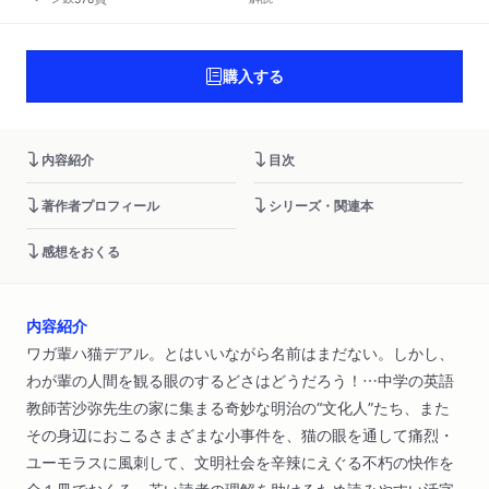
購入する
内容紹介
目次
著作者プロフィール
シリーズ・関連本
感想をおくる
内容紹介
ワガ輩ハ猫デアル。とはいいながら名前はまだない。しかし、
わが輩の人間を観る眼のするどさはどうだろう！…中学の英語
教師苦沙弥先生の家に集まる奇妙な明治の“文化人”たち、また
その身辺におこるさまざまな小事件を、猫の眼を通して痛烈・
ユーモラスに風刺して、文明社会を辛辣にえぐる不朽の快作を
全１冊でおくる。若い読者の理解を助けるため読みやすい活字