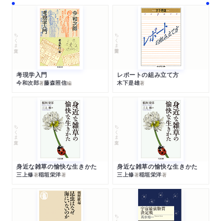
ちくま文庫
ちくま学芸文庫
考現学入門
レポートの組み立て方
今和次郎
藤森照信
木下是雄
著
編
著
ちくま文庫
ちくま文庫
身近な雑草の愉快な生きかた
身近な雑草の愉快な生きかた
三上修
稲垣栄洋
三上修
稲垣栄洋
著
著
著
著