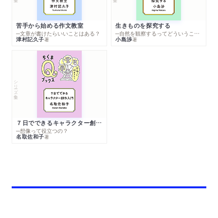
苦手から始める作文教室
生きものを探究する
─文章が書けたらいいことはある？
─自然を観察するってどういうこと？
津村記久子
小島渉
著
著
シリーズ・全集
７日でできるキャラクター創作入門
─想像って役立つの？
名取佐和子
著