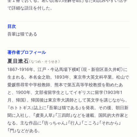
で詳細な語注を付した。
目次
吾輩は猫である
著作者プロフィール
夏目漱石
（ なつめ・そうせき ）
1867-1916年。江戸・牛込馬場下横町（現・新宿区喜久井町）に
生まれる。本名金之助。1893年、東京帝大英文科卒業。松山で
愛媛県尋常中学校教師、熊本で第五高等学校教授を勤めたあ
と、1900年、文部省留学生としてイギリスに留学（1903年1
月、帰国）。帰国後は東京帝大講師として英文学を講じながら、
『ホトトギス』誌上に「吾輩は猫である」を発表。その後、朝日新
聞に入社し、「虞美人草」「三四郎」などを連載、国民的大作家と
なる。主な作品に「坊っちゃん」「行人」「こころ」「それから」
「門」などがある。