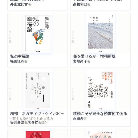
外山滋比古
高橋和巳
著
著
ちくま文庫
ちくま文庫
私の幸福論
傷を愛せるか 増補新版
福田恆存
宮地尚子
著
著
ちくま文庫
ちくま文庫
増補 ネガティヴ・ケイパビリティで生きる
積読こそが完全な読書術である
─答えを急がず立ち止まる力
永田希
著
谷川嘉浩
朱喜哲
著
著
ほか