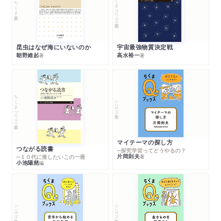
ちくまプリマー新書
ちくま新書
昆虫はなぜ海にいないのか
宇宙最強物質決定戦
朝野維起
高水裕一
著
著
ちくまプリマー新書
シリーズ・全集
マイテーマの探し方
つながる読書
─探究学習ってどうやるの？
片岡則夫
著
─１０代に推したいこの一冊
小池陽慈
編
シリーズ・全集
シリーズ・全集