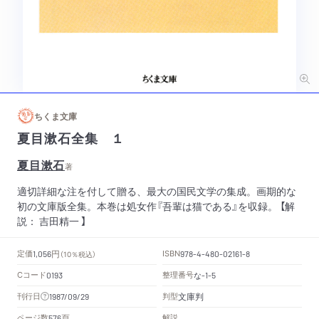
ちくま文庫
夏目漱石全集 １
夏目漱石
著
適切詳細な注を付して贈る、最大の国民文学の集成。画期的な
初の文庫版全集。本巻は処女作『吾輩は猫である』を収録。 【解
説： 吉田精一 】
円
定価
ISBN
1,056
（10％税込）
978-4-480-02161-8
Cコード
整理番号
な
0193
-1-5
文庫判
刊行日
判型
1987/09/29
頁
ページ数
解説
576