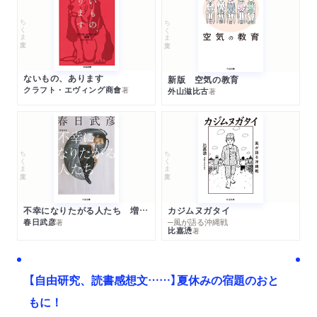
ちくま文庫
ちくま文庫
ないもの、あります
新版 空気の教育
クラフト・エヴィング商會
著
外山滋比古
著
ちくま文庫
ちくま文庫
不幸になりたがる人たち 増補新版
カジムヌガタイ
春日武彦
─風が語る沖縄戦
著
比嘉慂
著
【自由研究、読書感想文……】夏休みの宿題のおと
もに！