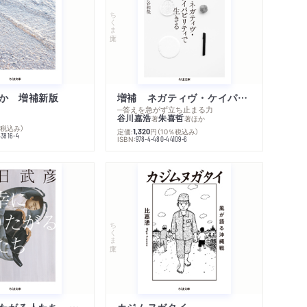
著作者プロフィール
ちくま文庫
シリーズ・関連本
感想をおくる
か 増補新版
増補 ネガティヴ・ケイパビリティで生きる
─答えを急がず立ち止まる力
谷川嘉浩
朱喜哲
著
著
ほか
％税込み）
定価:
円
（10％税込み）
1,320
43816-4
ISBN:
978-4-480-44109-6
ちくま文庫