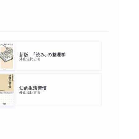
新版 「読み」の整理学
外山滋比古
著
知的生活習慣
外山滋比古
著