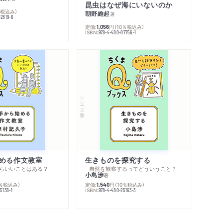
昆虫はなぜ海にいないのか
％税込み）
朝野維起
著
42819-6
定価:
円
（10％税込み）
1,056
ISBN:
978-4-480-07756-1
シリーズ・全集
める作文教室
生きものを探究する
らいいことはある？
─自然を観察するってどういうこと？
小島渉
著
0％税込み）
定価:
円
（10％税込み）
1,540
ISBN:
5138-1
978-4-480-25163-3