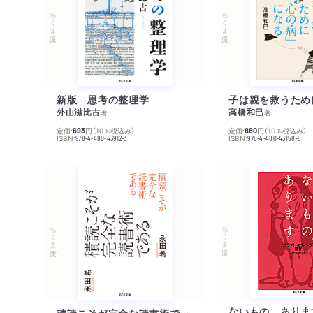
ちくま文庫
ちくま文庫
新版 思考の整理学
外山滋比古
高橋和巳
著
著
定価:
円
（10％税込み）
定価:
円
（10％税込み）
693
880
ISBN:
ISBN:
978-4-480-43912-3
978-4-480-43158-5
ちくま文庫
ちくま文庫
ないもの、ありま