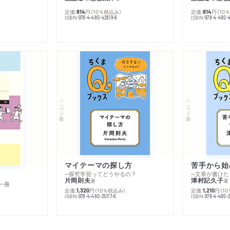
定価:
円
（10％税込み）
定価:
円
（10
814
814
ISBN:
ISBN:
978-4-480-42819-6
978-4-480-
シリーズ・全集
シリーズ・全集
マイテーマの探し方
苦手から始
─探究学習ってどうやるの？
─文章が書けた
片岡則夫
津村記久子
著
著
一冊
定価:
円
（10％税込み）
定価:
円
（1
1,320
1,210
ISBN:
ISBN:
978-4-480-25117-6
978-4-480-2