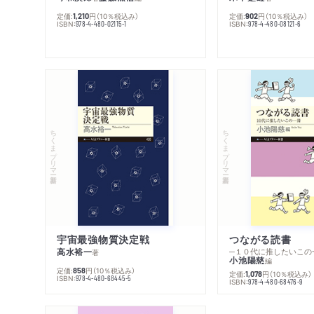
定価:
円
（10％税込み）
定価:
円
（10％税込み）
1,210
902
ISBN:
ISBN:
978-4-480-02115-1
978-4-480-08121-6
ちくまプリマー新書
ちくまプリマー新書
宇宙最強物質決定戦
つながる読書
高水裕一
─１０代に推したいこの
著
小池陽慈
編
定価:
円
（10％税込み）
858
定価:
円
（10％税込み）
1,078
ISBN:
978-4-480-68445-5
ISBN:
978-4-480-68476-9