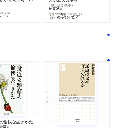
不幸になりたがる人たち 増補新版
カジムヌガタイ
─風が語る沖縄戦
比嘉慂
著
％税込み）
定価:
円
（10％税込み）
1,100
44071-6
ISBN:
978-4-480-44102-7
！
ちくま新書
の愉快な生きかた
栄洋
著