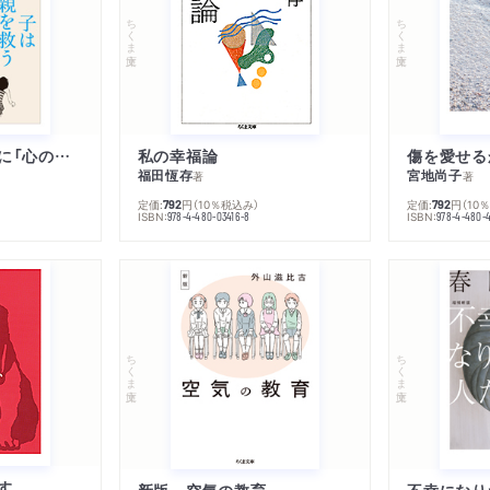
ちくま文庫
ちくま文庫
子は親を救うために「心の病」になる
私の幸福論
傷を愛せる
福田恆存
宮地尚子
著
著
定価:
円
（10％税込み）
定価:
円
（10
792
792
ISBN:
ISBN:
978-4-480-03416-8
978-4-480-
ちくま文庫
ちくま文庫
す