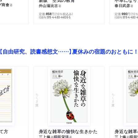
新版 空気の教育
グ商會
著
外山滋比古
春日武彦
著
著
定価:
円
（10％税込み）
定価:
円
（10
858
990
ISBN:
ISBN:
978-4-480-44106-5
978-4-480-
【自由研究、読書感想文……】夏休みの宿題のおともに
ちくま文庫
ちくま文庫
て方
身近な雑草の愉快な生きかた
身近な雑草
三上修
稲垣栄洋
三上修
稲垣
著
著
著