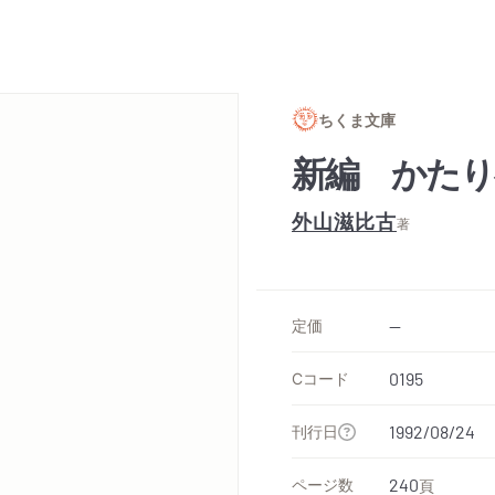
ちくま文庫
新編 かたり
外山滋比古
著
定価
--
Cコード
0195
刊行日
1992/08/24
ページ数
240
頁