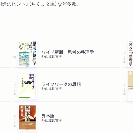
的創造のヒント』（ちくま文庫）など多数。
ワイド新版 思考の整理学
ちくま文庫
外山滋比古
著
ライフワークの思想
ちくま文庫
ちくま新書
外山滋比古
著
異本論
ちくま文庫
外山滋比古
著