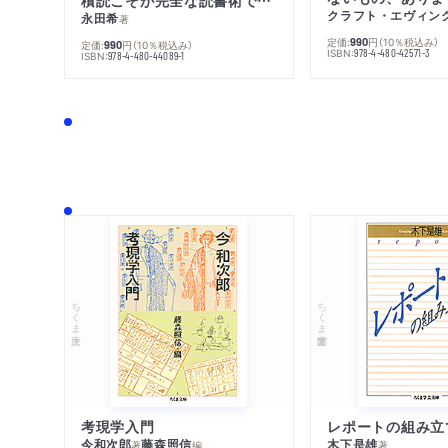
積読こそが完全な読書術である
クラフト・エヴィン
永田希
著
定価:
円
（10％税込み）
990
定価:
円
（10％税込み）
990
ISBN:
978-4-480-42571-3
ISBN:
978-4-480-44089-1
ちくま文庫
ちくま学芸文庫
考現学入門
レポートの組み立
今和次郎
藤森照信
木下是雄
著
編
著