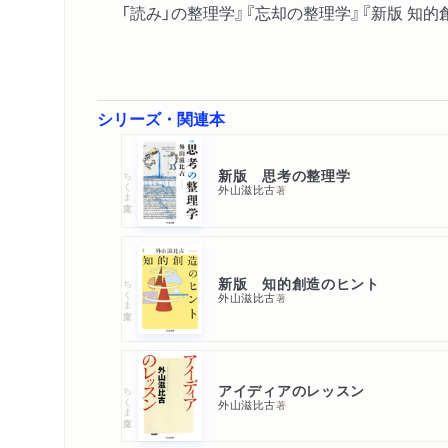
「読み」の整理学』『忘却の整理学』『新版 知
シリーズ・関連本
新版 思考の整理学
ちくま文庫
外山滋比古
著
新版 知的創造のヒント
ちくま文庫
外山滋比古
著
アイディアのレッスン
ちくま文庫
外山滋比古
著