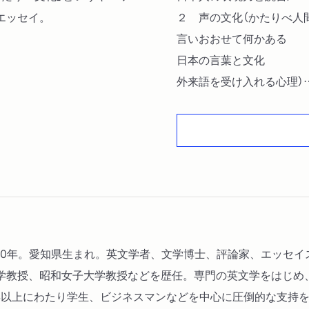
エッセイ。
２ 声の文化（かたりべ人
言いおおせて何かある
日本の言葉と文化
外来語を受け入れる心理）
３ 新言文一致（会話
電話をかける前に
話し下手・聞き下手
話す
関西弁
目で考える
ことばの扉
史部の文体
2020年。愛知県生まれ。英文学者、文学博士、評論家、エッセ
新日本文化論
学教授、昭和女子大学教授などを歴任。専門の英文学をはじめ
やわらかな心とことば）
年以上にわたり学生、ビジネスマンなどを中心に圧倒的な支持を