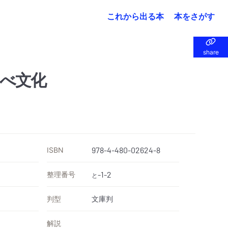
これから出る本
本をさがす
share
share
べ文化
ISBN
978-4-480-02624-8
整理番号
-1-2
と
判型
文庫判
解説