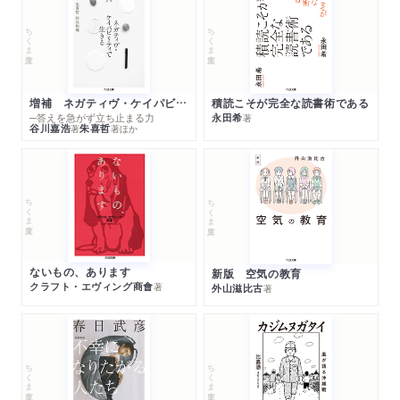
ちくま文庫
ちくま文庫
増補 ネガティヴ・ケイパビリティで生きる
積読こそが完全な読書術である
─答えを急がず立ち止まる力
永田希
著
谷川嘉浩
朱喜哲
著
著
ほか
ちくま文庫
ちくま文庫
ないもの、あります
新版 空気の教育
クラフト・エヴィング商會
著
外山滋比古
著
ちくま文庫
ちくま文庫