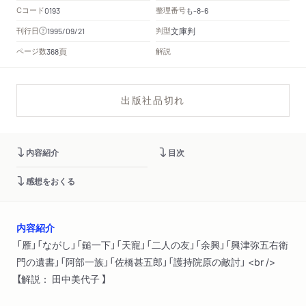
Cコード
整理番号
も
0193
-8-6
文庫判
刊行日
判型
1995/09/21
頁
ページ数
解説
368
出版社品切れ
内容紹介
目次
感想をおくる
内容紹介
「雁」「ながし」「鎚一下」「天寵」「二人の友」「余興」「興津弥五右衛
門の遺書」「阿部一族」「佐橋甚五郎」「護持院原の敵討」 <br />
【解説： 田中美代子 】