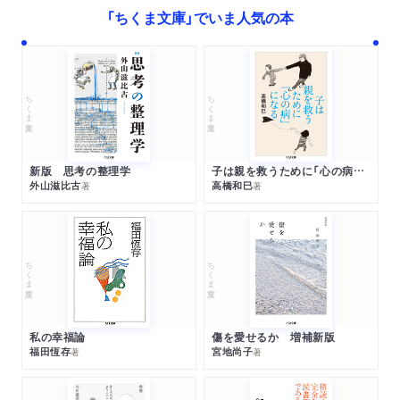
「ちくま文庫」でいま人気の本
ちくま文庫
ちくま文庫
新版 思考の整理学
子は親を救うために「心の病」になる
外山滋比古
高橋和巳
著
著
ちくま文庫
ちくま文庫
私の幸福論
傷を愛せるか 増補新版
福田恆存
宮地尚子
著
著