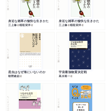
ちくま文庫
ちくま文庫
身近な雑草の愉快な生きかた
身近な雑草の愉快な生きかた
三上修
稲垣栄洋
三上修
稲垣栄洋
著
著
著
著
ちくまプリマー新書
ちくま新書
昆虫はなぜ海にいないのか
宇宙最強物質決定戦
朝野維起
高水裕一
著
著
ちくまプリマー新書
シリーズ・全集