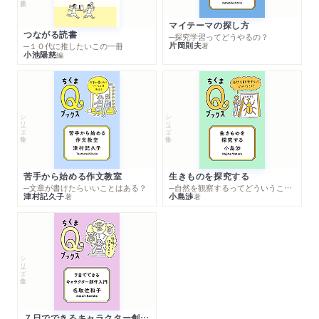
マイテーマの探し方
つながる読書
─探究学習ってどうやるの？
片岡則夫
著
─１０代に推したいこの一冊
小池陽慈
編
シリーズ・全集
シリーズ・全集
苦手から始める作文教室
生きものを探究する
─文章が書けたらいいことはある？
─自然を観察するってどういうこと？
津村記久子
小島渉
著
著
シリーズ・全集
７日でできるキャラクター創作入門