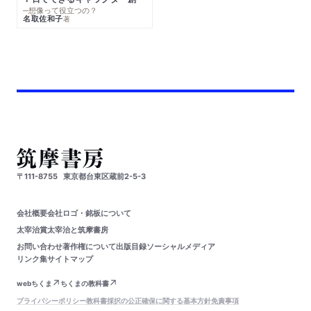
─想像って役立つの？
名取佐和子
著
〒111-8755
東京都台東区蔵前2-5-3
会社概要
会社ロゴ・銘板について
太宰治賞
太宰治と筑摩書房
お問い合わせ
著作権について
出版目録
ソーシャルメディア
リンク集
サイトマップ
webちくま
ちくまの教科書
プライバシーポリシー
教科書採択の公正確保に関する基本方針
免責事項