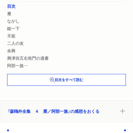
目次
雁
ながし
鎚一下
天寵
二人の友
余興
興津弥五右衛門の遺書
阿部一族
佐橋甚五郎
目次をすべて読む
護持院原の敵討
『森鴎外全集 ４ 雁／阿部一族』の感想をおくる