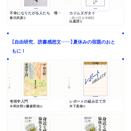
不幸になりたがる人たち 増補新版
カジムヌガタイ
春日武彦
─風が語る沖縄戦
著
比嘉慂
著
【自由研究、読書感想文……】夏休みの宿題のおと
もに！
ちくま文庫
ちくま学芸文庫
考現学入門
レポートの組み立て方
今和次郎
藤森照信
木下是雄
著
編
著