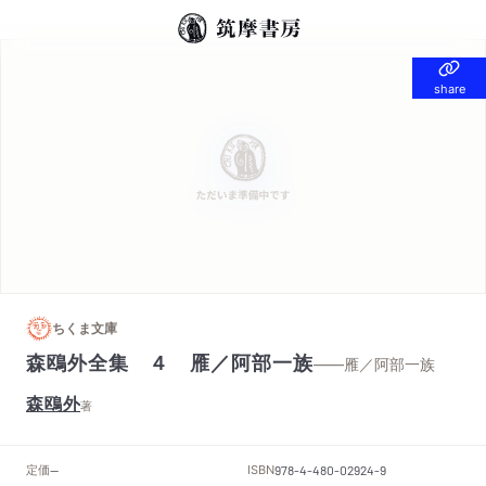
share
share
ちくま文庫
森鴎外全集 ４ 雁／阿部一族
——雁／阿部一族
森鴎外
著
定価
ISBN
--
978-4-480-02924-9