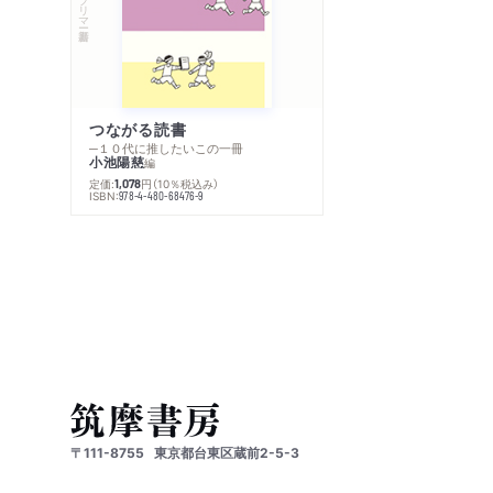
つながる読書
─１０代に推したいこの一冊
小池陽慈
編
定価:
円
（10％税込み）
1,078
ISBN:
978-4-480-68476-9
〒111-8755
東京都台東区蔵前2-5-3