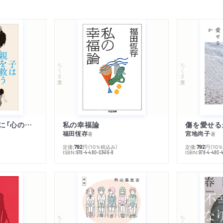
ちくま文庫
ちくま文庫
子は親を救うために「心の病」になる
私の幸福論
傷を愛せる
福田恆存
宮地尚子
著
著
定価:
円
（10％税込み）
定価:
円
（10
792
792
ISBN:
ISBN:
978-4-480-03416-8
978-4-480-
ちくま文庫
ちくま文庫