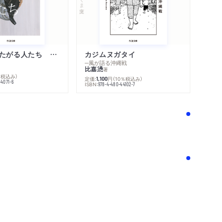
不幸になりたがる人たち 増補新版
カジムヌガタイ
─風が語る沖縄戦
比嘉慂
著
％税込み）
定価:
円
（10％税込み）
1,100
44071-6
ISBN:
978-4-480-44102-7
！