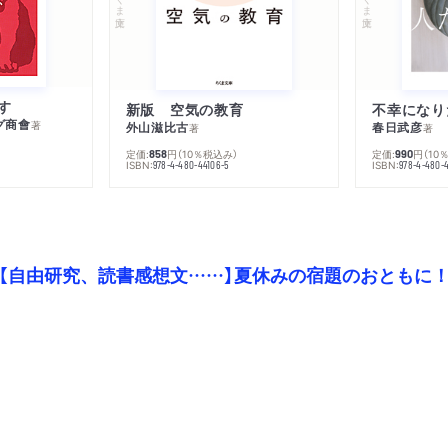
す
新版 空気の教育
グ商會
著
外山滋比古
春日武彦
著
著
定価:
円
（10％税込み）
定価:
円
（10
858
990
ISBN:
ISBN:
978-4-480-44106-5
978-4-480-
【自由研究、読書感想文……】夏休みの宿題のおともに