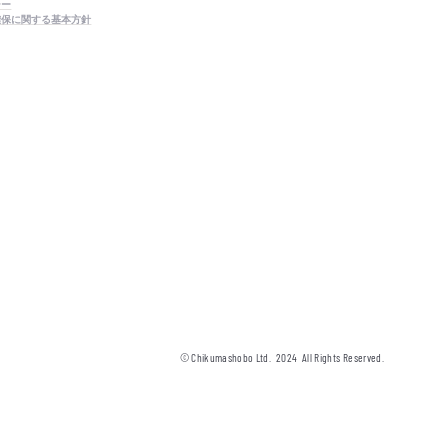
シー
確保に関する基本方針
© Chikumashobo Ltd.
2024
All Rights Reserved.