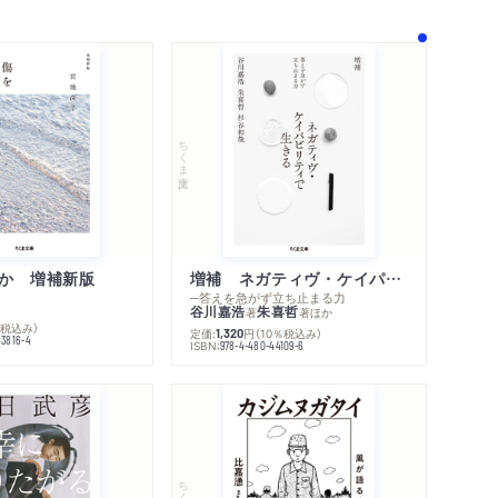
ちくま文庫
内容紹介・目次
著作者プロフィール
か 増補新版
増補 ネガティヴ・ケイパビリティで生きる
感想をおくる
─答えを急がず立ち止まる力
谷川嘉浩
朱喜哲
著
著
ほか
％税込み）
定価:
円
（10％税込み）
1,320
43816-4
ISBN:
978-4-480-44109-6
ちくま文庫