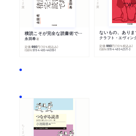
ないもの、ありま
積読こそが完全な読書術である
クラフト・エヴィン
永田希
著
定価:
円
（10％税込み）
990
定価:
円
（10％税込み）
990
ISBN:
978-4-480-42571-3
ISBN:
978-4-480-44089-1
ちくまプリマー新書