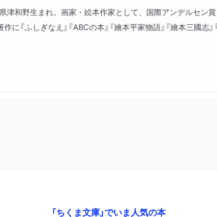
島根県津和野生まれ。画家・絵本作家として、国際アンデルセン
作に『ふしぎなえ』『ABCの本』『繪本平家物語』『繪本三國志
「ちくま文庫」でいま人気の本