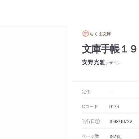
ちくま文庫
文庫手帳１９
安野光雅
デザイン
定価
--
Cコード
0176
刊行日
1998/10/22
ページ数
192
頁