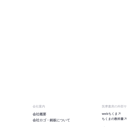
会社案内
筑摩書房の外部サ
webちくま
会社概要
ちくまの教科書
会社ロゴ・銘板について