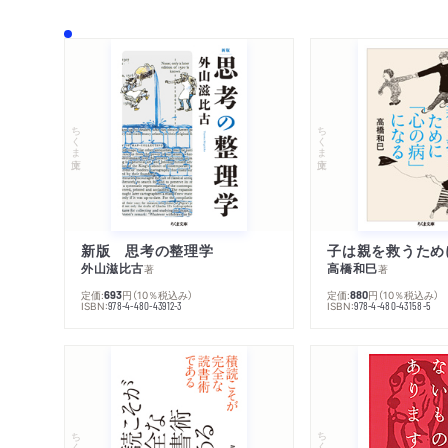
ちくま文庫
ちくま文庫
新版 思考の整理学
外山滋比古
高橋和巳
著
著
定価:
円
（10％税込み）
定価:
円
（10％税込み）
693
880
ISBN:
ISBN:
978-4-480-43912-3
978-4-480-43158-5
ちくま文庫
ちくま文庫