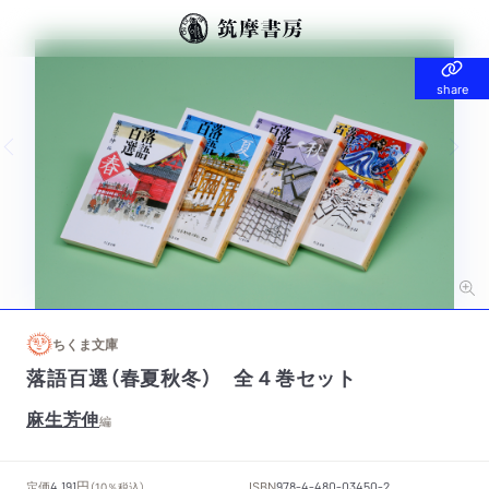
share
share
Previous slide
Nex
ちくま文庫
落語百選（春夏秋冬） 全４巻セット
麻生芳伸
編
円
定価
ISBN
4,191
（10％税込）
978-4-480-03450-2