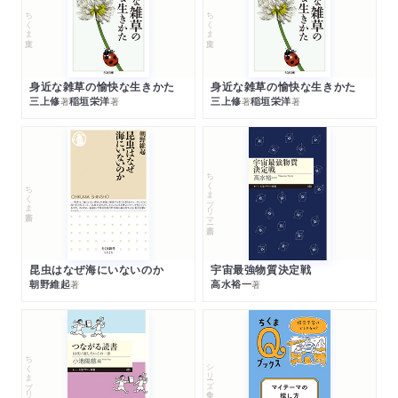
ちくま文庫
ちくま文庫
身近な雑草の愉快な生きかた
身近な雑草の愉快な生きかた
三上修
稲垣栄洋
三上修
稲垣栄洋
著
著
著
著
ちくまプリマー新書
ちくま新書
昆虫はなぜ海にいないのか
宇宙最強物質決定戦
朝野維起
高水裕一
著
著
ちくまプリマー新書
シリーズ・全集