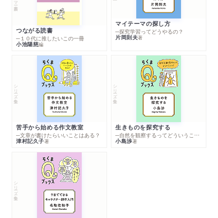
マイテーマの探し方
つながる読書
─探究学習ってどうやるの？
片岡則夫
著
─１０代に推したいこの一冊
小池陽慈
編
シリーズ・全集
シリーズ・全集
苦手から始める作文教室
生きものを探究する
─文章が書けたらいいことはある？
─自然を観察するってどういうこと？
津村記久子
小島渉
著
著
シリーズ・全集