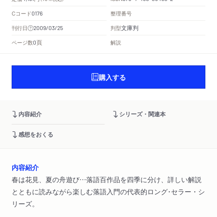
Cコード
整理番号
0176
文庫判
刊行日
判型
2009/03/25
頁
ページ数
解説
0
購入する
内容紹介
シリーズ・関連本
感想をおくる
内容紹介
春は花見、夏の舟遊び…落語百作品を四季に分け、詳しい解説
とともに読みながら楽しむ落語入門の代表的ロング･セラー・シ
リーズ。