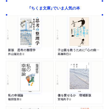
「ちくま文庫」でいま人気の本
ちくま文庫
ちくま文庫
新版 思考の整理学
子は親を救うために「心の病」になる
外山滋比古
高橋和巳
著
著
ちくま文庫
ちくま文庫
私の幸福論
傷を愛せるか 増補新版
福田恆存
宮地尚子
著
著