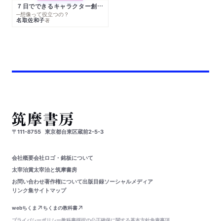
７日でできるキャラクター創作入門
─想像って役立つの？
名取佐和子
著
〒111-8755
東京都台東区蔵前2-5-3
会社概要
会社ロゴ・銘板について
太宰治賞
太宰治と筑摩書房
お問い合わせ
著作権について
出版目録
ソーシャルメディア
リンク集
サイトマップ
webちくま
ちくまの教科書
プライバシーポリシー
教科書採択の公正確保に関する基本方針
免責事項