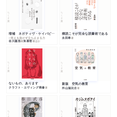
ちくま文庫
ちくま文庫
増補 ネガティヴ・ケイパビリティで生きる
積読こそが完全な読書術である
─答えを急がず立ち止まる力
永田希
著
谷川嘉浩
朱喜哲
著
著
ほか
ちくま文庫
ちくま文庫
ないもの、あります
新版 空気の教育
クラフト・エヴィング商會
著
外山滋比古
著
ちくま文庫
ちくま文庫