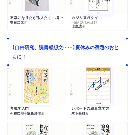
不幸になりたがる人たち 増補新版
カジムヌガタイ
春日武彦
─風が語る沖縄戦
著
比嘉慂
著
【自由研究、読書感想文……】夏休みの宿題のおと
もに！
ちくま文庫
ちくま学芸文庫
考現学入門
レポートの組み立て方
今和次郎
藤森照信
木下是雄
著
編
著