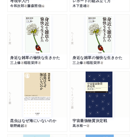
考現学入門
レポートの組み立て方
今和次郎
藤森照信
木下是雄
著
編
著
ちくま文庫
ちくま文庫
身近な雑草の愉快な生きかた
身近な雑草の愉快な生きかた
三上修
稲垣栄洋
三上修
稲垣栄洋
著
著
著
著
ちくまプリマー新書
ちくま新書
昆虫はなぜ海にいないのか
宇宙最強物質決定戦
朝野維起
高水裕一
著
著