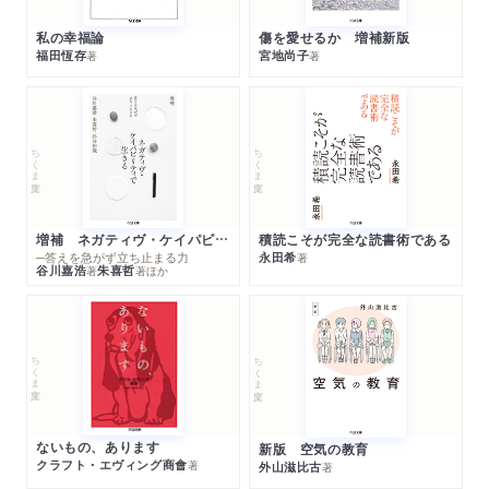
私の幸福論
傷を愛せるか 増補新版
福田恆存
宮地尚子
著
著
ちくま文庫
ちくま文庫
増補 ネガティヴ・ケイパビリティで生きる
積読こそが完全な読書術である
─答えを急がず立ち止まる力
永田希
著
谷川嘉浩
朱喜哲
著
著
ほか
ちくま文庫
ちくま文庫
ないもの、あります
新版 空気の教育
クラフト・エヴィング商會
著
外山滋比古
著