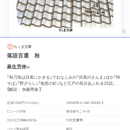
ちくま文庫
落語百選 秋
麻生芳伸
編
「秋刀魚は目黒にかぎる」でおなじみの「目黒のさんま」ほか「時
そば」「野ざらし」「粗忽の釘」など江戸の気分あふれる25話。
【解説： 加藤秀俊 】
円
定価
ISBN
1,045
（10％税込）
978-4-480-03453-3
Cコード
整理番号
こ
0176
-5-13
文庫判
刊行日
判型
1999/03/24
頁
ページ数
解説
448