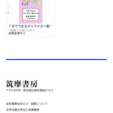
シリーズ・全集
７日でできるキャラクター創作入門
─想像って役立つの？
名取佐和子
著
〒111-8755
東京都台東区蔵前2-5-3
会社概要
会社ロゴ・銘板について
太宰治賞
太宰治と筑摩書房