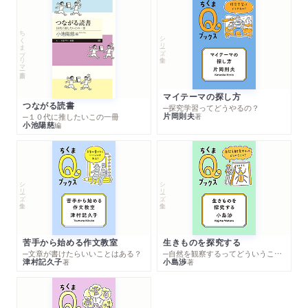
ちくまプリマー新書
シリーズ・全集
マイテーマの探し方
つながる読書
─探究学習ってどうやるの？
片岡則夫
著
─１０代に推したいこの一冊
小池陽慈
編
シリーズ・全集
シリーズ・全集
苦手から始める作文教室
生きものを探究する
─文章が書けたらいいことはある？
─自然を観察するってどういうこと？
津村記久子
小島渉
著
著