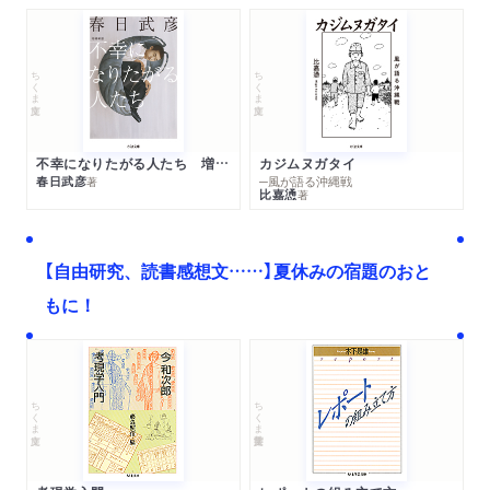
ちくま文庫
ちくま文庫
不幸になりたがる人たち 増補新版
カジムヌガタイ
春日武彦
─風が語る沖縄戦
著
比嘉慂
著
【自由研究、読書感想文……】夏休みの宿題のおと
もに！
ちくま文庫
ちくま学芸文庫