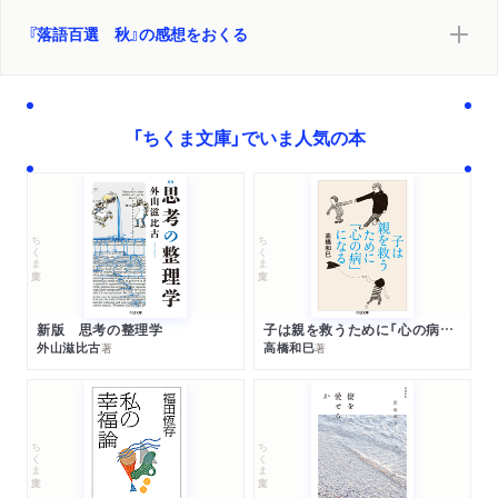
『落語百選 秋』の感想をおくる
「ちくま文庫」でいま人気の本
ちくま文庫
ちくま文庫
新版 思考の整理学
子は親を救うために「心の病」になる
外山滋比古
高橋和巳
著
著
ちくま文庫
ちくま文庫