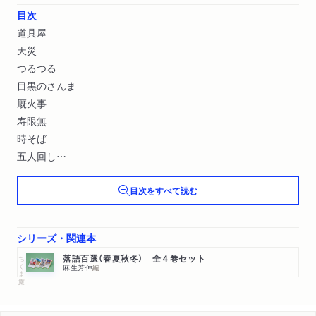
目次
道具屋
天災
つるつる
目黒のさんま
厩火事
寿限無
時そば
五人回し
ねずみ
目次をすべて読む
やかん〔ほか〕
シリーズ・関連本
ちくま文庫
落語百選（春夏秋冬） 全４巻セット
麻生芳伸
編