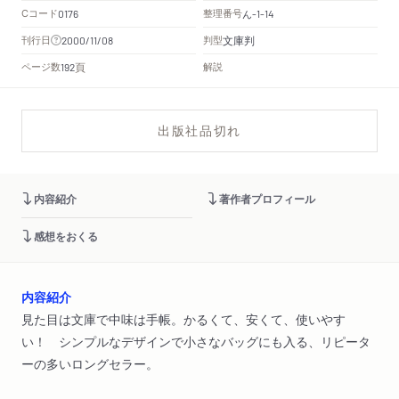
Cコード
整理番号
ん
0176
-1-14
文庫判
刊行日
判型
2000/11/08
頁
ページ数
解説
192
出版社品切れ
内容紹介
著作者プロフィール
感想をおくる
内容紹介
見た目は文庫で中味は手帳。かるくて、安くて、使いやす
い！ シンプルなデザインで小さなバッグにも入る、リピータ
ーの多いロングセラー。