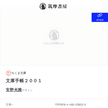
share
share
ちくま文庫
文庫手帳２００１
安野光雅
デザイン
定価
ISBN
--
978-4-480-03602-5