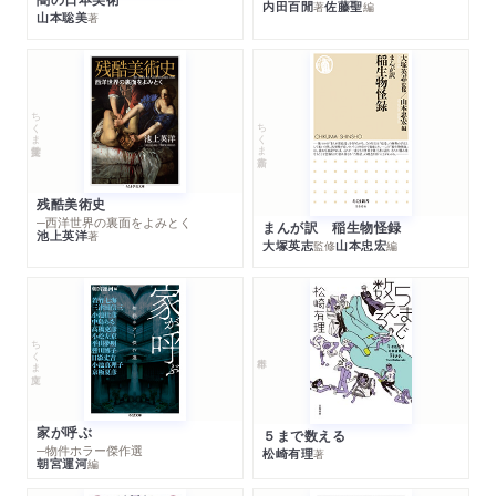
内田百閒
佐藤聖
著
編
山本聡美
著
ちくま学芸文庫
ちくま新書
残酷美術史
─西洋世界の裏面をよみとく
まんが訳 稲生物怪録
池上英洋
著
大塚英志
山本忠宏
監修
編
ちくま文庫
家が呼ぶ
５まで数える
─物件ホラー傑作選
松崎有理
著
朝宮運河
編