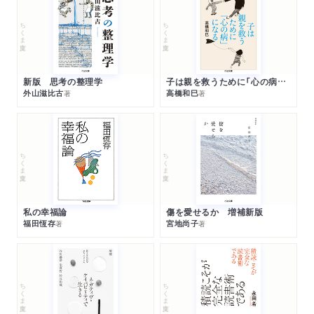
ちくま文庫
ちくま文庫
新版 思考の整理学
子は親を救うために「心の病」になる
外山滋比古
高橋和巳
著
著
ちくま文庫
ちくま文庫
私の幸福論
傷を愛せるか 増補新版
福田恆存
宮地尚子
著
著
ちくま文庫
ちくま文庫