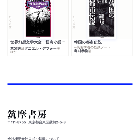
ちくま文庫
ちくま文庫
世界幻想文学大全 怪奇小説精華
韓国の都市伝説
─民俗学者の怪談ノート
東雅夫
ダニエル・デフォー
編
著
島村恭則
著
ほか
〒111-8755
東京都台東区蔵前2-5-3
会社概要
会社ロゴ・銘板について