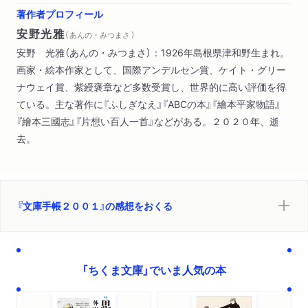
著作者プロフィール
安野光雅
（ あんの・みつまさ ）
安野 光雅（あんの・みつまさ）：1926年島根県津和野生まれ。
画家・絵本作家として、国際アンデルセン賞、ケイト・グリー
ナウェイ賞、紫綬褒章など多数受賞し、世界的に高い評価を得
ている。主な著作に『ふしぎなえ』『ABCの本』『繪本平家物語』
『繪本三國志』『片想い百人一首』などがある。２０２０年、逝
去。
『文庫手帳２００１』の感想をおくる
「ちくま文庫」でいま人気の本