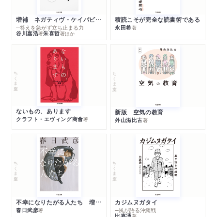
増補 ネガティヴ・ケイパビリティで生きる
積読こそが完全な読書術である
─答えを急がず立ち止まる力
永田希
著
谷川嘉浩
朱喜哲
著
著
ほか
ちくま文庫
ちくま文庫
ないもの、あります
新版 空気の教育
クラフト・エヴィング商會
著
外山滋比古
著
ちくま文庫
ちくま文庫
不幸になりたがる人たち 増補新版
カジムヌガタイ
春日武彦
─風が語る沖縄戦
著
比嘉慂
著