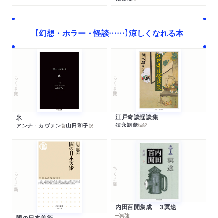
【幻想・ホラー・怪談……】涼しくなれる本
ちくま学芸文庫
ちくま文庫
江戸奇談怪談集
氷
須永朝彦
アンナ・カヴァン
山田和子
編訳
著
訳
ちくま文庫
ちくま新書
内田百閒集成 ３冥途
─冥途
闇の日本美術