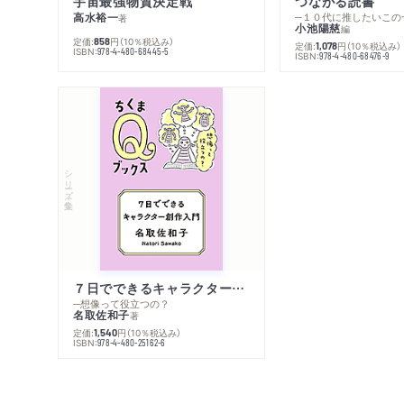
宇宙最強物質決定戦
つながる読書
高水裕一
─１０代に推したいこの
著
小池陽慈
編
定価:
円
（10％税込み）
858
定価:
円
（10％税込み）
1,078
ISBN:
978-4-480-68445-5
ISBN:
978-4-480-68476-9
シリーズ・全集
７日でできるキャラクター創作入門
─想像って役立つの？
名取佐和子
著
定価:
円
（10％税込み）
1,540
ISBN:
978-4-480-25162-6