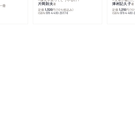
片岡則夫
津村記久子
著
著
一冊
定価:
円
（10％税込み）
定価:
円
（1
1,320
1,210
ISBN:
ISBN:
978-4-480-25117-6
978-4-480-2