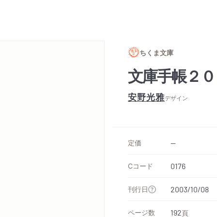
ちくま文庫
文庫手帳２０
安野光雅
デザイン
定価
--
Cコード
0176
刊行日
2003/10/08
ページ数
192
頁