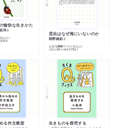
の愉快な生きかた
栄洋
著
昆虫はなぜ海にいないのか
％税込み）
朝野維起
著
42819-6
定価:
円
（10％税込み）
1,056
ISBN:
978-4-480-07756-1
シリーズ・全集
める作文教室
生きものを探究する
らいいことはある？
─自然を観察するってどういうこと？