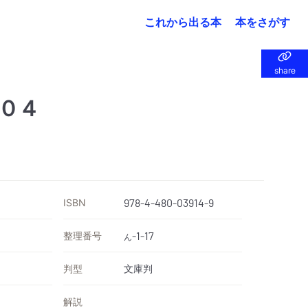
これから出る本
本をさがす
share
share
０４
ISBN
978-4-480-03914-9
整理番号
-1-17
ん
判型
文庫判
解説