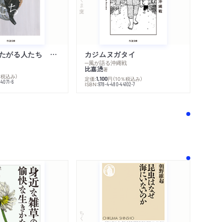
内容紹介・目次
不幸になりたがる人たち 増補新版
カジムヌガタイ
著作者プロフィール
─風が語る沖縄戦
感想をおくる
比嘉慂
著
％税込み）
定価:
円
（10％税込み）
1,100
44071-6
ISBN:
978-4-480-44102-7
！
ちくま新書