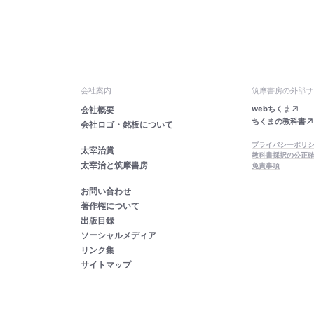
会社案内
筑摩書房の外部サ
webちくま
会社概要
ちくまの教科書
会社ロゴ・銘板について
プライバシーポリ
太宰治賞
教科書採択の公正
太宰治と筑摩書房
免責事項
お問い合わせ
著作権について
出版目録
ソーシャルメディア
リンク集
サイトマップ