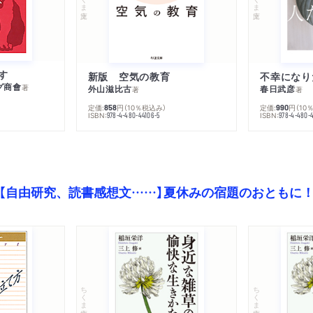
す
新版 空気の教育
グ商會
著
外山滋比古
春日武彦
著
著
定価:
円
（10％税込み）
定価:
円
（10
858
990
ISBN:
ISBN:
978-4-480-44106-5
978-4-480-
【自由研究、読書感想文……】夏休みの宿題のおともに
ちくま文庫
ちくま文庫