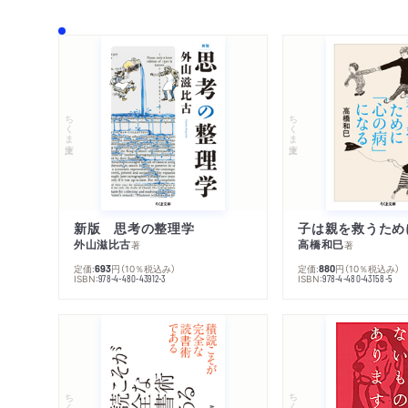
ちくま文庫
ちくま文庫
新版 思考の整理学
外山滋比古
高橋和巳
著
著
定価:
円
（10％税込み）
定価:
円
（10％税込み）
693
880
ISBN:
ISBN:
978-4-480-43912-3
978-4-480-43158-5
ちくま文庫
ちくま文庫