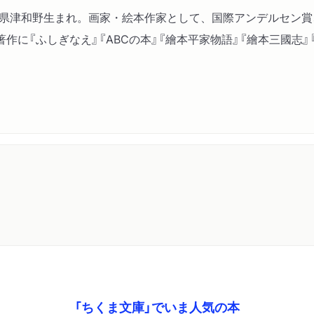
島根県津和野生まれ。画家・絵本作家として、国際アンデルセン
作に『ふしぎなえ』『ABCの本』『繪本平家物語』『繪本三國志
「ちくま文庫」でいま人気の本