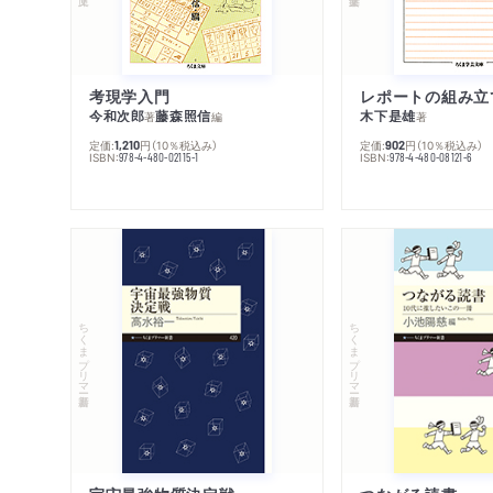
考現学入門
レポートの組み立
今和次郎
藤森照信
木下是雄
著
編
著
定価:
円
（10％税込み）
定価:
円
（10％税込み）
1,210
902
ISBN:
ISBN:
978-4-480-02115-1
978-4-480-08121-6
ちくまプリマー新書
ちくまプリマー新書