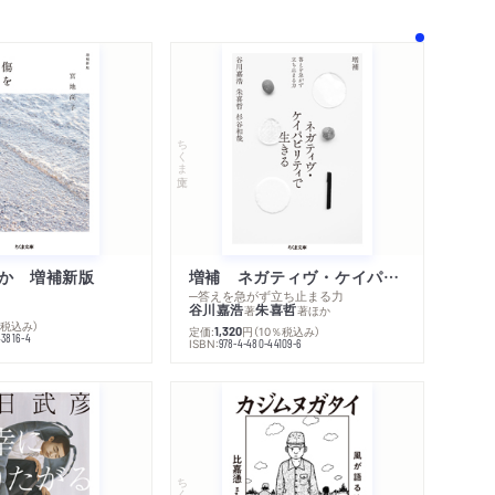
ちくま文庫
か 増補新版
増補 ネガティヴ・ケイパビリティで生きる
─答えを急がず立ち止まる力
谷川嘉浩
朱喜哲
著
著
ほか
％税込み）
定価:
円
（10％税込み）
1,320
43816-4
ISBN:
978-4-480-44109-6
ちくま文庫