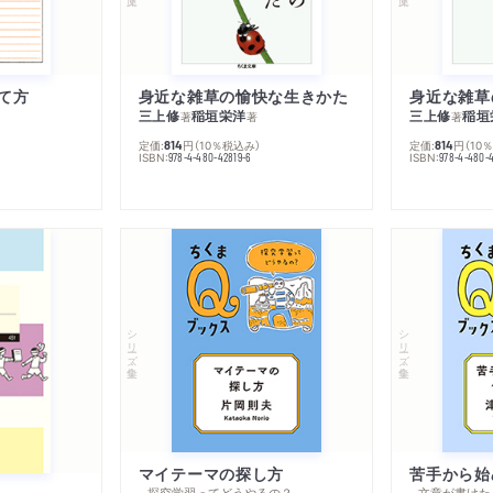
て方
身近な雑草の愉快な生きかた
身近な雑草
三上修
稲垣栄洋
三上修
稲垣
著
著
著
定価:
円
（10％税込み）
定価:
円
（10
814
814
ISBN:
ISBN:
978-4-480-42819-6
978-4-480-
シリーズ・全集
シリーズ・全集
マイテーマの探し方
苦手から始
─探究学習ってどうやるの？
─文章が書けた