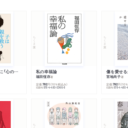
ちくま文庫
ちくま文庫
子は親を救うために「心の病」になる
私の幸福論
傷を愛せる
福田恆存
宮地尚子
著
著
定価:
円
（10％税込み）
定価:
円
（10
792
792
ISBN:
ISBN:
978-4-480-03416-8
978-4-480-
ちくま文庫
ちくま文庫