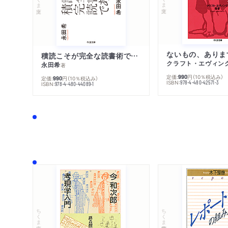
ないもの、ありま
積読こそが完全な読書術である
クラフト・エヴィン
永田希
著
定価:
円
（10％税込み）
990
定価:
円
（10％税込み）
990
ISBN:
978-4-480-42571-3
ISBN:
978-4-480-44089-1
ちくま文庫
ちくま学芸文庫