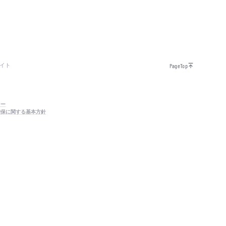
イト
PageTop
シー
確保に関する基本方針