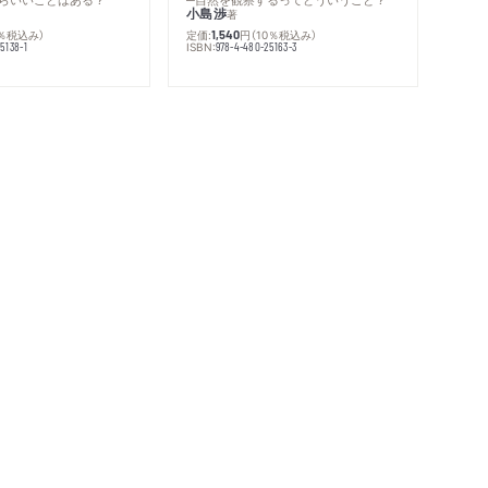
小島渉
著
0％税込み）
定価:
円
（10％税込み）
1,540
ISBN:
5138-1
978-4-480-25163-3