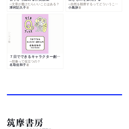
─文章が書けたらいいことはある？
─自然を観察するってどういうこと？
津村記久子
小島渉
著
著
シリーズ・全集
７日でできるキャラクター創作入門
─想像って役立つの？
名取佐和子
著