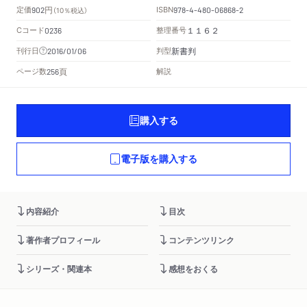
円
定価
ISBN
902
（10％税込）
978-4-480-06868-2
Cコード
整理番号
0236
１１６２
新書判
刊行日
判型
2016/01/06
頁
ページ数
解説
256
購入する
電子版を購入する
内容紹介
目次
著作者プロフィール
コンテンツリンク
シリーズ・関連本
感想をおくる