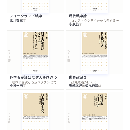
フォークランド戦争
現代戦争論
北川敬三
─ロシア・ウクライナから考える世界の行方
著
小泉悠
著
ちくま新書
ちくま新書
科学否定論はなぜ人をひきつけるのか
世界政治３
─地球平面説から反ワクチンまで
─政党政治のゆくえ
松村一志
岩崎正洋
松尾秀哉
著
編
編
ちくま新書
ちくま新書