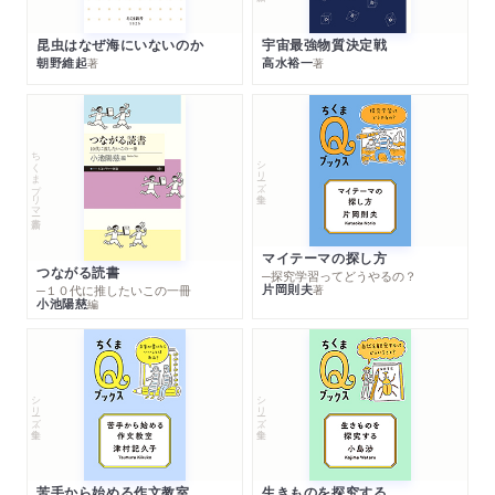
昆虫はなぜ海にいないのか
宇宙最強物質決定戦
朝野維起
高水裕一
著
著
ちくまプリマー新書
シリーズ・全集
マイテーマの探し方
つながる読書
─探究学習ってどうやるの？
片岡則夫
著
─１０代に推したいこの一冊
小池陽慈
編
シリーズ・全集
シリーズ・全集
苦手から始める作文教室
生きものを探究する