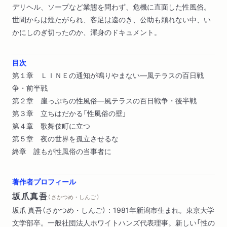
デリヘル、ソープなど業態を問わず、危機に直面した性風俗。
世間からは煙たがられ、客足は遠のき、公助も頼れない中、い
かにしのぎ切ったのか、渾身のドキュメント。
目次
第１章 ＬＩＮＥの通知が鳴りやまない―風テラスの百日戦
争・前半戦
第２章 崖っぷちの性風俗―風テラスの百日戦争・後半戦
第３章 立ちはだかる「性風俗の壁」
第４章 歌舞伎町に立つ
第５章 夜の世界を孤立させるな
終章 誰もが性風俗の当事者に
著作者プロフィール
坂爪真吾
（ さかつめ・しんご ）
坂爪 真吾（さかつめ・しんご）：1981年新潟市生まれ。東京大学
文学部卒。一般社団法人ホワイトハンズ代表理事。新しい「性の