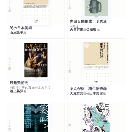
ちくま新書
内田百閒集成 ３冥途
─冥途
闇の日本美術
内田百閒
佐藤聖
著
編
山本聡美
著
ちくま学芸文庫
ちくま新書
残酷美術史
─西洋世界の裏面をよみとく
まんが訳 稲生物怪録
池上英洋
著
大塚英志
山本忠宏
監修
編
ちくま文庫