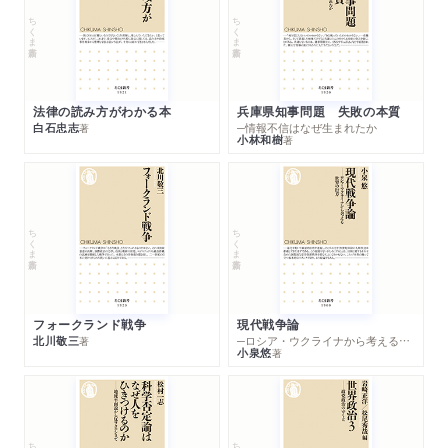
ちくま新書
ちくま新書
法律の読み方がわかる本
兵庫県知事問題 失敗の本質
白石忠志
─情報不信はなぜ生まれたか
著
小林和樹
著
ちくま新書
ちくま新書
フォークランド戦争
現代戦争論
北川敬三
─ロシア・ウクライナから考える世界の行方
著
小泉悠
著