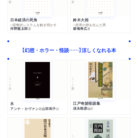
日本経済の死角
鈴木大拙
─収奪的システムを解き明かす
─世界の禅を生んだ男
河野龍太郎
碧海寿広
著
著
【幻想・ホラー・怪談……】涼しくなれる本
ちくま学芸文庫
ちくま文庫
江戸奇談怪談集
氷
須永朝彦
アンナ・カヴァン
山田和子
編訳
著
訳
ちくま文庫