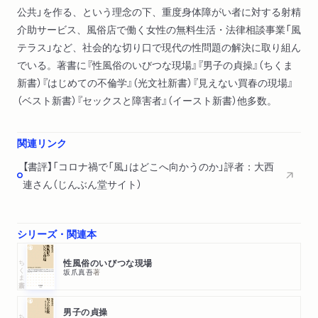
公共」を作る、という理念の下、重度身体障がい者に対する射精
介助サービス、風俗店で働く女性の無料生活・法律相談事業「風
テラス」など、社会的な切り口で現代の性問題の解決に取り組ん
でいる。著書に『性風俗のいびつな現場』『男子の貞操』（ちくま
新書）『はじめての不倫学』（光文社新書）『見えない買春の現場』
（ベスト新書）『セックスと障害者』（イースト新書）他多数。
関連リンク
【書評】「コロナ禍で「風」はどこへ向かうのか」評者：大西
連さん（じんぶん堂サイト）
シリーズ・関連本
ちくま新書
性風俗のいびつな現場
坂爪真吾
著
男子の貞操