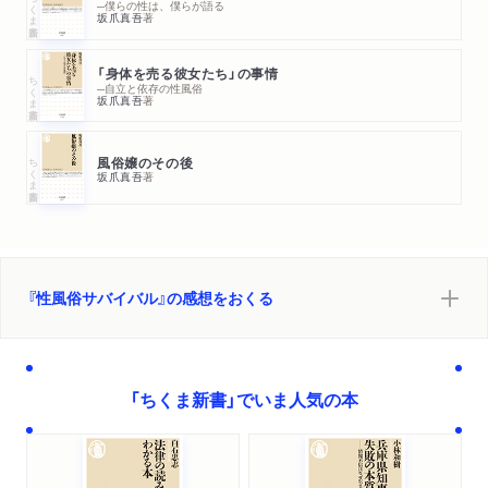
ちくま新書
─僕らの性は、僕らが語る
坂爪真吾
著
「身体を売る彼女たち」の事情
ちくま新書
─自立と依存の性風俗
坂爪真吾
著
ちくま新書
風俗嬢のその後
坂爪真吾
著
『性風俗サバイバル』の感想をおくる
「ちくま新書」でいま人気の本