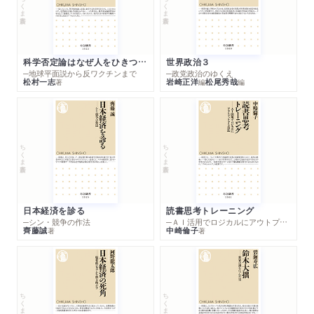
ちくま新書
ちくま新書
科学否定論はなぜ人をひきつけるのか
世界政治３
─地球平面説から反ワクチンまで
─政党政治のゆくえ
松村一志
岩崎正洋
松尾秀哉
著
編
編
ちくま新書
ちくま新書
日本経済を診る
読書思考トレーニング
─シン・競争の作法
─ＡＩ活用でロジカルにアウトプットする技法
齊藤誠
中崎倫子
著
著
ちくま新書
ちくま新書