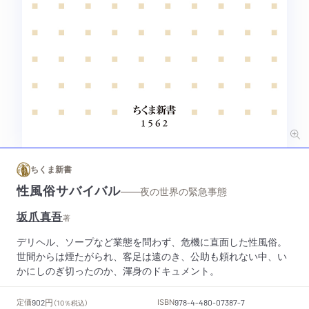
ちくま新書
性風俗サバイバル
——夜の世界の緊急事態
坂爪真吾
著
デリヘル、ソープなど業態を問わず、危機に直面した性風俗。
世間からは煙たがられ、客足は遠のき、公助も頼れない中、い
かにしのぎ切ったのか、渾身のドキュメント。
円
定価
ISBN
902
（10％税込）
978-4-480-07387-7