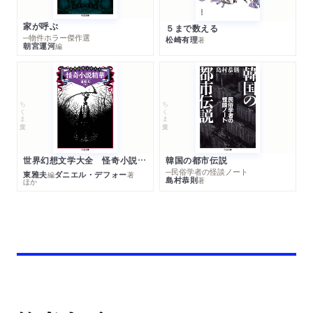
家が呼ぶ
５まで数える
─物件ホラー傑作選
松崎有理
著
朝宮運河
編
ちくま文庫
ちくま文庫
世界幻想文学大全 怪奇小説精華
韓国の都市伝説
─民俗学者の怪談ノート
東雅夫
ダニエル・デフォー
編
著
島村恭則
著
ほか