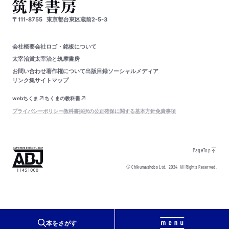
〒111-8755
東京都台東区蔵前2-5-3
会社概要
会社ロゴ・銘板について
太宰治賞
太宰治と筑摩書房
お問い合わせ
著作権について
出版目録
ソーシャルメディア
リンク集
サイトマップ
webちくま
ちくまの教科書
プライバシーポリシー
教科書採択の公正確保に関する基本方針
免責事項
PageTop
© Chikumashobo Ltd.
2024
All Rights Reserved.
本をさがす