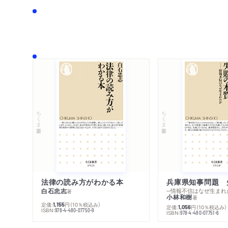
ちくま新書
ちくま新書
法律の読み方がわかる本
兵庫県知事問題 
白石忠志
─情報不信はなぜ生まれ
著
小林和樹
著
定価:
円
（10％税込み）
1,155
定価:
円
（10％税込み）
1,056
ISBN:
978-4-480-07750-9
ISBN:
978-4-480-07751-6