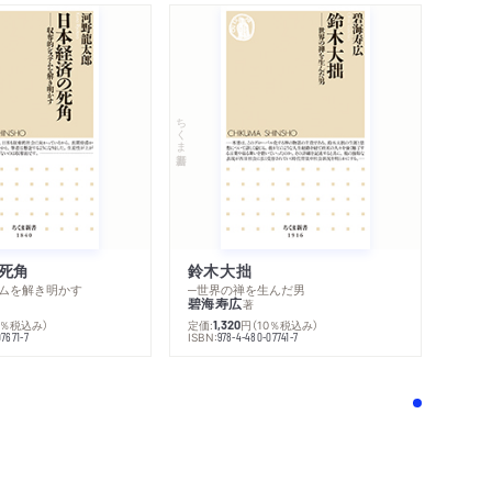
世紀まで／「いかに富を築くか」を競った産業社会
ちくま新書
した社会的進化
かった現在／豊かな情報社会への進化
社会の未来を生きる私たちへ
死角
鈴木大拙
ムを解き明かす
─世界の禅を生んだ男
碧海寿広
著
0％税込み）
定価:
円
（10％税込み）
1,320
ISBN:
7671-7
978-4-480-07741-7
！