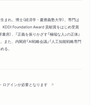
ムとは？
して持続する／メディアとＳＮＳがつくる炎上
アテンション・エコノミー
京生まれ。博士（経済学・慶應義塾大学）。専門は
るのか？
oundation Award 貢献賞をはじめ受賞
関わる／誰が炎上を呼び寄せるのか？／その「正
草書房）、『正義を振りかざす「極端な人」の正体』
／過剰な萎縮という罠
。また、内閣府「AI戦略会議」「人工知能戦略専門
務める。
主義を揺るがす誤情報
果を左右する
間／「フェイク情報元年」には何が起こったの
の時代も存在した／日本でも広がるフェイク情
見てもフェイクに弱い／陰謀論が政治を揺さぶ
登録・ログインが必要となります
こうして騙される」
内容紹介・目次
騙される／自信がある人ほど騙されるという逆