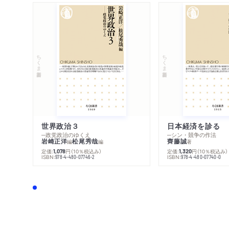
ちくま新書
ちくま新書
世界政治３
日本経済を診る
─政党政治のゆくえ
─シン・競争の作法
岩崎正洋
松尾秀哉
齊藤誠
編
編
著
定価:
円
（10％税込み）
定価:
円
（10％税込み）
1,078
1,320
ISBN:
ISBN:
978-4-480-07746-2
978-4-480-07740-0