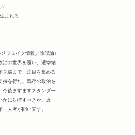
い
３ ＳＮＳ×選挙が人々に
が生まれる
ＳＮＳは候補者をどう変え
然の出会い」が投票を後押
４ 「注目されたもの勝ち
政策よりも言葉の強さが求
の「フェイク情報／陰謀論」
な人気が勝ち負けを決める
政治の世界を覆い、選挙結
参院選まで、注目を集める
第２章 炎上のメカニズム
支持を得た。既存の政治を
１ 「言葉の刃」が人を萎
。今後ますますスタンダー
言葉が人を傷つけるとき／
いかに対峙すべきか。近
さる言葉、気づかぬ痛み
第一人者が問い直す。
２ 炎上する民主主義
怒りの連鎖が議論を消すと
声が多く見えるのはなぜか