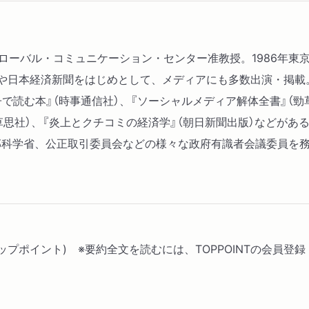
３ 炎上が広がるメカニズ
炎上は加速し、拡散し、そ
の連鎖／注目が暴力を生む
グローバル・コミュニケーション・センター准教授。1986年東
４ 誰が炎上に参加してい
本経済新聞をはじめとして、メディアにも多数出演・掲載。KDDI F
世帯年収が高いほど炎上に
で読む本』（時事通信社）、『ソーシャルメディア解体全書』（勁
義」は本当に必要なのか？
草思社）、『炎上とクチコミの経済学』（朝日新聞出版）などがある
部科学省、公正取引委員会などの様々な政府有識者会議委員を
第３章 フェイク──民主
１ フェイク情報が選挙結
真偽不明情報が蝕む選挙空
か？／フェイク情報はいつ
報の現実／日本は国際的に
(トップポイント) ※要約全文を読むには、TOPPOINTの会員
る
２ 実証研究が示す「人は
フェイク情報に多くの人が