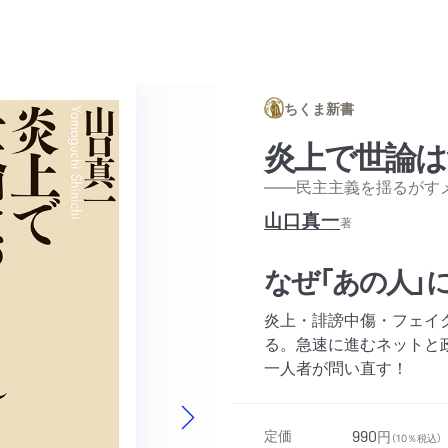
ちくま新書
炎上で世論は
——民主主義を揺るがす
山口真一
著
なぜ「あの人」
炎上・誹謗中傷・フェイ
る。急速に進むネットと
一人者が問い直す！
定価
990
円
（10％税込）
Next slide