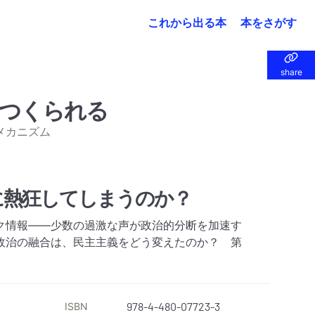
これから出る本
本をさがす
share
share
つくられる
メカニズム
に熱狂してしまうのか？
ク情報――少数の過激な声が政治的分断を加速す
政治の融合は、民主主義をどう変えたのか？ 第
ISBN
978-4-480-07723-3