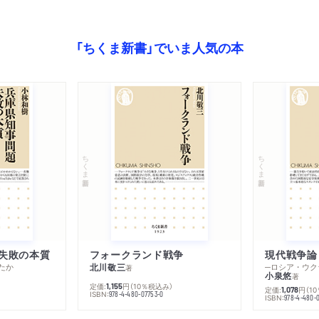
ファクトチェックは情報環
誤情報から守れるのか？／
「ちくま新書」でいま人気の本
ディア情報リテラシー教育
必要性／「怒り」を利用し
でも勝てない／揺らぐ既存
策
ちくま新書
ちくま新書
第５章 人類総メディア時
１ 人類総メディア時代の
「誰もが発信者」の光と影
こと／①拡散前にひと呼
ない」と過信しない／①情
失敗の本質
フォークランド戦争
現代戦争論
たか
北川敬三
著
を見極める／③複数の情
小泉悠
著
定価:
円
（10％税込み）
1,155
定価:
円
（1
家族が陰謀論にはまったら
1,078
ISBN:
978-4-480-07753-0
ISBN:
978-4-480-
めに／①「加害者にならな