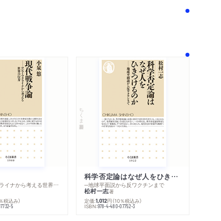
境を変えられるか／ファクトチェックで人々を
プラットフォーム事業者に求められる責任／メ
を社会に根付かせるために／技術による対抗の
てきた既存メディア／「深さ」でも「わかりやすさ」
メディアの優位性／出遅れた日本のフェイク対
ちくま新書
代をどう生きるか？──未来への提言
生き方
／フェイク情報の拡散に加担しないためにできる
吸／②感情に流されない／③「自分だけは騙され
報源を確認する／②「語り手」が専門家かどうか
科学否定論はなぜ人をひきつけるのか
─ロシア・ウクライナから考える世界の行方
─地球平面説から反ワクチンまで
報を突き合わせる／④画像や動画の真偽を疑う／
松村一志
著
0％税込み）
定価:
円
（10％税込み）
／誹謗中傷の加害者にも被害者にもならないた
1,012
ISBN:
07732-5
978-4-480-07752-3
い」ために必要な視点／②「被害者になったと