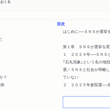
をおくる
目次
はじめに──ＳＮＳが選
た
第１章 ＳＮＳが選挙を変
１ ２０２４年──ＳＮＳ
「石丸現象」という名の地
選／ＳＮＳと社会が乖離し
か？
ていない
転倒
２ ２０２５年参院選──
ネットが生み出す熱量／Ｓ
ットに負けたの
か？／自民党を叩けばフォ