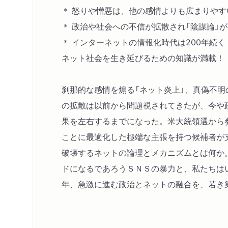
＊ 怒りや憎悪は、他の感情よりも広まりやす
＊ 政治や社会への不信が拡散され「陰謀論」
＊ インターネットの情報化時代は200年続く
ネット社会を生き延びるための知識が満載！
刹那的な感情を煽る「ネット炎上」、真偽不明
の拡散は以前から問題視されてきたが、今や
果を左右するまでになった。米大統領選から
ことに最適化した極端な主張を持つ候補者が
破壊するネットの論理とメカニズムとは何か
ドになるであろうＳＮＳの暴力と、私たちは
年、急激に進む政治とネットの融合を、若き