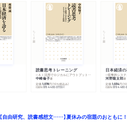
き」の最優先課題
２ 歴史から「今」を見る
軍事が最も重視された18
ちくま新書
ちくま新書
／情報社会の始まり
３ 「表現の自由」を軸と
情報社会の発展期に差し掛
あとがきにかえて──情報
読書思考トレーニング
日本経済の
─ＡＩ活用でロジカルにアウトプットする技法
─収奪的システ
参考文献
中崎倫子
河野龍太郎
著
著
定価:
円
（10％税込み）
定価:
円
（1
1,078
1,034
ISBN:
ISBN:
978-4-480-07730-1
978-4-480-0
【自由研究、読書感想文……】夏休みの宿題のおともに