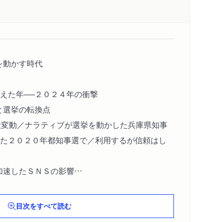
挙を動かす時代
えた年──２０２４年の衝撃
と選挙の転換点
殻変動／ナラティブが選挙を動かした兵庫県知事
た２０２０年都知事選で／利用するが信頼はし
加速したＳＮＳの影響
ＮＳが争点を決めるのか？／既存メディアはネ
目次をすべて読む
ロワーが増える？／外国の影が忍び込むとき