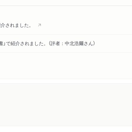
説／陰謀論は誰にでも忍び
掛け／フェイク情報が民主
紹介されました。
３ 生成ＡＩによる「with
生成ＡＩの光と影／ディー
書」で紹介されました。（評者：中北浩爾さん）
も見抜けない偽物があふれ
に／誰も「真実」を信じな
治」のためのフェイク情報
第４章 規制で解決できる
１ 法的規制の光と影
法律でフェイクや誹謗中傷
リー・スロープ」の危うさ
フェイクへの対処
２ 民主主義を守るための