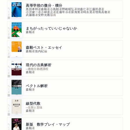
高等学校の微分・積分
ちくま学芸文庫
黒田孝郎
著
森毅
著
小島順
著
野崎昭弘
著
何森仁
著
江藤邦彦
著
小沢健一
著
小林道正
著
近藤年示
著
新海寛
著
時永晃
著
増島高敬
著
武藤徹
著
安野光雅
版画
ちくま文庫
まちがったっていいじゃないか
森毅
著
ちくま文庫
森毅ベスト・エッセイ
森毅
著
池内紀
編
現代の古典解析
ちくま学芸文庫
─微積分基礎課程
森毅
著
ちくま学芸文庫
ベクトル解析
森毅
著
線型代数
ちくま学芸文庫
─生態と意味
森毅
著
ちくま学芸文庫
新版 数学プレイ・マップ
森毅
著