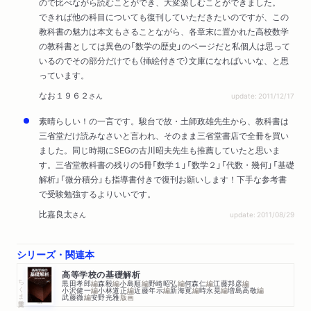
ので比べながら読むことができ、大変楽しむことができました。
できれば他の科目についても復刊していただきたいのですが、この
教科書の魅力は本文もさることながら、各章末に置かれた高校数学
の教科書としては異色の「数学の歴史」のページだと私個人は思って
いるのでその部分だけでも（挿絵付きで）文庫になればいいな、と思
っています。
なお１９６２
さん
update: 2011/12/17
素晴らしい！の一言です。駿台で故・土師政雄先生から、教科書は
三省堂だけ読みなさいと言われ、そのまま三省堂書店で全冊を買い
ました。同じ時期にSEGの古川昭夫先生も推薦していたと思いま
す。三省堂教科書の残りの5冊「数学１」「数学２」「代数・幾何」「基礎
解析」「微分積分」も指導書付きで復刊お願いします！下手な参考書
で受験勉強するよりいいです。
比嘉良太
さん
update: 2011/08/29
シリーズ・関連本
高等学校の基礎解析
ちくま学芸文庫
黒田孝郎
編
森毅
編
小島順
編
野崎昭弘
編
何森仁
編
江藤邦彦
編
小沢健一
編
小林道正
編
近藤年示
編
新海寛
編
時永晃
編
増島高敬
編
武藤徹
編
安野光雅
版画