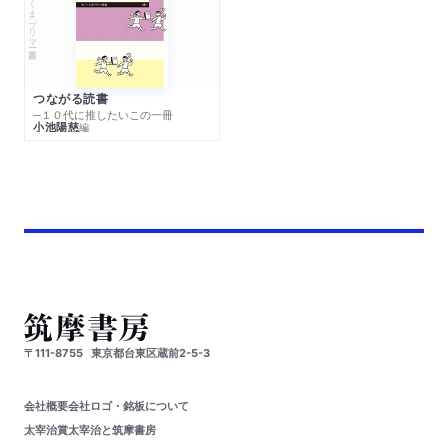
ちくまプリマー新書
つながる読書
─１０代に推したいこの一冊
小池陽慈
編
〒111-8755
東京都台東区蔵前2-5-3
会社概要
会社ロゴ・銘板について
太宰治賞
太宰治と筑摩書房