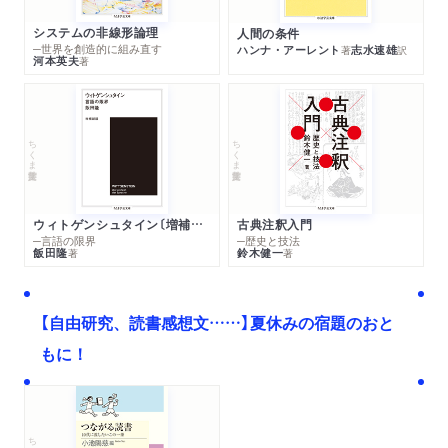
システムの非線形論理
人間の条件
─世界を創造的に組み直す
ハンナ・アーレント
志水速雄
著
訳
河本英夫
著
ちくま学芸文庫
ちくま学芸文庫
ウィトゲンシュタイン〔増補新版〕
古典注釈入門
─言語の限界
─歴史と技法
飯田隆
鈴木健一
著
著
【自由研究、読書感想文……】夏休みの宿題のおと
もに！