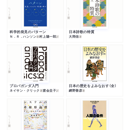
ちくま学芸文庫
ちくま学芸文庫
科学的発見のパターン
日本詩歌の特質
Ｎ．Ｒ．ハンソン
村上陽一郎
大岡信
著
訳
著
ちくま学芸文庫
ちくま学芸文庫
プロパガンダ入門
日本の歴史をよみなおす（全）
ネイサン・クリック
渡会圭子
網野善彦
著
訳
著
ちくま学芸文庫
ちくま学芸文庫