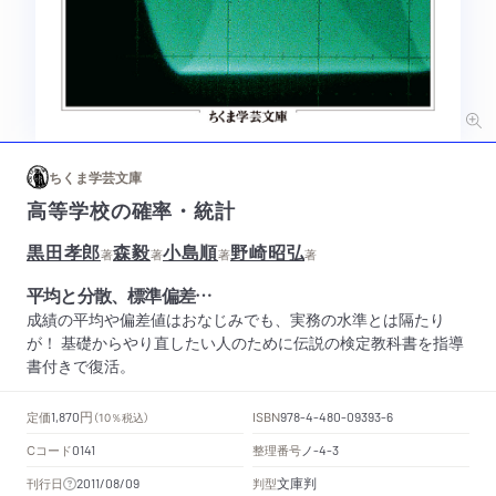
ちくま学芸文庫
高等学校の確率・統計
黒田孝郎
森毅
小島順
野崎昭弘
著
著
著
著
平均と分散、標準偏差…
成績の平均や偏差値はおなじみでも、実務の水準とは隔たり
が！ 基礎からやり直したい人のために伝説の検定教科書を指導
書付きで復活。
円
定価
ISBN
1,870
（10％税込）
978-4-480-09393-6
Cコード
整理番号
ノ
0141
-4-3
文庫判
刊行日
判型
2011/08/09