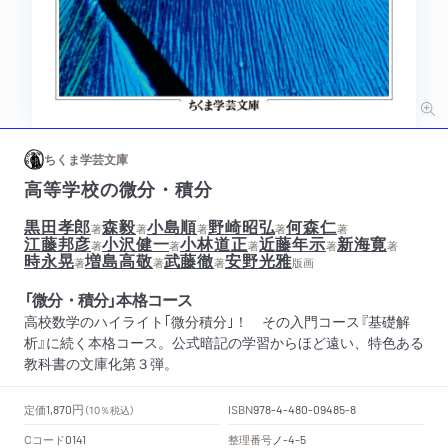
ちくま学芸文庫
高等学校の微分・積分
黒田孝郎
森毅
小島順
野崎昭弘
何森仁
著
著
著
著
著
江藤邦彦
小沢健一
小林道正
近藤年示
新海寛
著
著
著
著
著
時永晃
増島高敬
武藤徹
安野光雅
著
著
著
版画
「微分・積分」本格コース
高校数学のハイライト｢微分積分｣！ その入門コース『基礎解
析』に続く本格コース。公式暗記の学習からほど遠い、特色ある
教科書の文庫化第３弾。
円
定価
ISBN
1,870
（10％税込）
978-4-480-09485-8
Cコード
整理番号
ノ
0141
-4-5