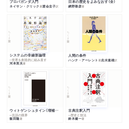
プロパガンダ入門
日本の歴史をよみなおす（全）
ネイサン・クリック
渡会圭子
網野善彦
著
訳
著
ちくま学芸文庫
ちくま学芸文庫
システムの非線形論理
人間の条件
─世界を創造的に組み直す
ハンナ・アーレント
志水速雄
著
訳
河本英夫
著
ちくま学芸文庫
ちくま学芸文庫
ウィトゲンシュタイン〔増補新版〕
古典注釈入門
─言語の限界
─歴史と技法
飯田隆
鈴木健一
著
著