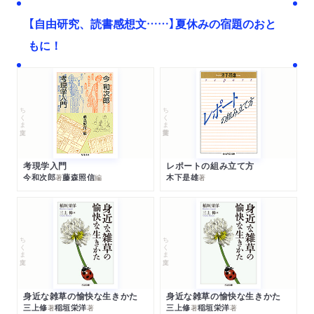
【自由研究、読書感想文……】夏休みの宿題のおと
もに！
ちくま文庫
ちくま学芸文庫
考現学入門
レポートの組み立て方
今和次郎
藤森照信
木下是雄
著
編
著
ちくま文庫
ちくま文庫
身近な雑草の愉快な生きかた
身近な雑草の愉快な生きかた
三上修
稲垣栄洋
三上修
稲垣栄洋
著
著
著
著