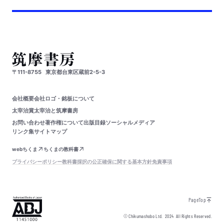
〒111-8755
東京都台東区蔵前2-5-3
会社概要
会社ロゴ・銘板について
太宰治賞
太宰治と筑摩書房
お問い合わせ
著作権について
出版目録
ソーシャルメディア
リンク集
サイトマップ
webちくま
ちくまの教科書
プライバシーポリシー
教科書採択の公正確保に関する基本方針
免責事項
PageTop
© Chikumashobo Ltd.
2024
All Rights Reserved.