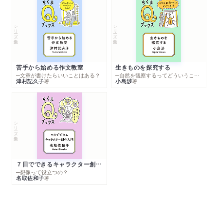
シリーズ・全集
シリーズ・全集
苦手から始める作文教室
生きものを探究する
─文章が書けたらいいことはある？
─自然を観察するってどういうこと？
津村記久子
小島渉
著
著
シリーズ・全集
７日でできるキャラクター創作入門
─想像って役立つの？
名取佐和子
著