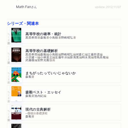
Math Fan
さん
update: 2012/11/07
シリーズ・関連本
ちくま学芸文庫
高等学校の確率・統計
黒田孝郎
著
森毅
著
小島順
著
野崎昭弘
著
高等学校の基礎解析
ちくま学芸文庫
黒田孝郎
編
森毅
編
小島順
編
野崎昭弘
編
何森仁
編
江藤邦彦
編
小沢健一
編
小林道正
編
近藤年示
編
新海寛
編
時永晃
編
増島高敬
編
武藤徹
編
安野光雅
版画
ちくま文庫
まちがったっていいじゃないか
森毅
著
ちくま文庫
森毅ベスト・エッセイ
森毅
著
池内紀
編
現代の古典解析
ちくま学芸文庫
─微積分基礎課程
森毅
著