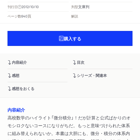
文庫判
刊行日
判型
2012/10/10
頁
ページ数
解説
640
購入する
内容紹介
目次
感想
シリーズ・関連本
感想をおくる
内容紹介
高校数学のハイライト「微分積分」！だが計算と公式ばかりのオ
モシロクないコースになりがちだ。もっと意味づけられた体系
に組み替えられないか。本書は大胆にも、微分・積分の体系内