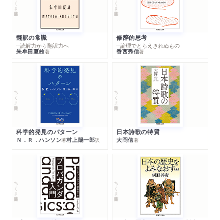
ちくま学芸文庫
ちくま学芸文庫
翻訳の常識
修辞的思考
─読解力から翻訳力へ
─論理でとらえきれぬもの
朱牟田夏雄
香西秀信
著
著
ちくま学芸文庫
ちくま学芸文庫
科学的発見のパターン
日本詩歌の特質
Ｎ．Ｒ．ハンソン
村上陽一郎
大岡信
著
訳
著
ちくま学芸文庫
ちくま学芸文庫