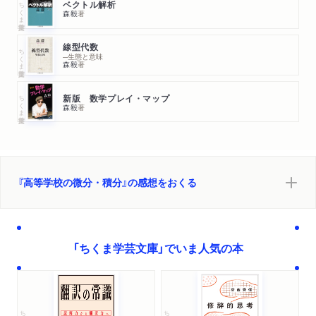
ちくま学芸文庫
ベクトル解析
森毅
著
線型代数
ちくま学芸文庫
─生態と意味
森毅
著
ちくま学芸文庫
新版 数学プレイ・マップ
森毅
著
『高等学校の微分・積分』の感想をおくる
「ちくま学芸文庫」でいま人気の本