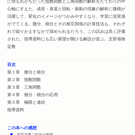
に埋もれがちだった指数関数と三角関数の解析をたてわりの中
心軸にすえた。成長・衰退と回転・振動の現象の解析に微積が
活躍して、変化のイメージがつかみやすくなり、学習に現実感
がでてくる。微分、積分とその相互関係の計算技法も、それぞ
れで繰りかえすなかで深められるだろう。この試みは高く評価
された。指導資料にも広い展望が開ける解説が並ぶ。文部省検
定教
目次
第１章 微分と積分
第２章 指数関数
第３章 三角関数
第４章 微分・積分の応用
第５章 極限と連続
指導資料
この本への感想
学芸文庫ご担当の皆様