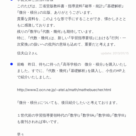
このたびは、三省堂版教科書・指導資料「確率・統計」「基礎解析」
「微分・積分」の出版、ありがとうございます。
貴重な資料を、このような形で手にすることができ、懐かしさとと
もに感激しております。
残りの「数学Ⅰ」「代数・幾何」も期待しています。
特に、「代数・幾何」は、新しい「学習指導要領」における「行列・一
次変換」の扱いへの批判の意味も込めて、重要だと考えます。
信夫山２
さん
update: 2013/01/15
前略 昨日、待ちに待った「高等学校の 微分・積分」を購入いたし
ました。すでに、「代数・幾何」「基礎解析」を購入し、小生のHP上
で紹介いたしました。
http://www2.ocn.ne.jp/~atel.a/math/mathebuecher.html
「微分・積分」についても、後日紹介したいと考えております。
１世代前の学習指導要領時代の「数学Ⅰ」「数学ⅡA」「数学ⅡB」「数学Ⅲ」
も復刊されれば幸いです。
早々