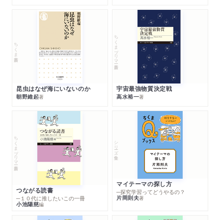
ちくまプリマー新書
ちくま新書
昆虫はなぜ海にいないのか
宇宙最強物質決定戦
朝野維起
高水裕一
著
著
ちくまプリマー新書
シリーズ・全集
マイテーマの探し方
つながる読書
─探究学習ってどうやるの？
片岡則夫
著
─１０代に推したいこの一冊
小池陽慈
編