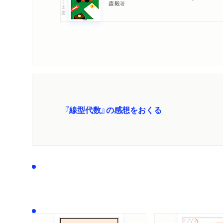
森毅
著
『線型代数』の感想をおくる