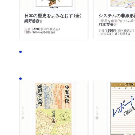
日本の歴史をよみなおす（全）
システムの非線形
網野善彦
─世界を創造的に組み直
著
河本英夫
著
定価:
円
（10％税込み）
1,320
定価:
円
（10％税込み）
1,650
ISBN:
978-4-480-08929-8
ISBN:
978-4-480-51358-8
ちくま文庫
ちくま学芸文庫