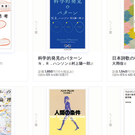
ちくま学芸文庫
ちくま学芸文庫
科学的発見のパターン
日本詩歌の
の
Ｎ．Ｒ．ハンソン
村上陽一郎
大岡信
著
訳
著
定価:
円
（10％税込み）
定価:
円
（1
1,650
1,540
ISBN:
ISBN:
978-4-480-51357-1
978-4-480-5
ちくま学芸文庫
ちくま学芸文庫