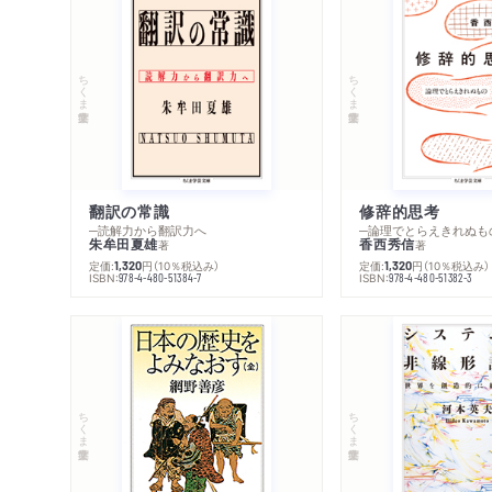
ちくま学芸文庫
ちくま学芸文庫
翻訳の常識
修辞的思考
─読解力から翻訳力へ
─論理でとらえきれぬも
朱牟田夏雄
香西秀信
著
著
定価:
円
（10％税込み）
定価:
円
（10％税込み）
1,320
1,320
ISBN:
ISBN:
978-4-480-51384-7
978-4-480-51382-3
ちくま学芸文庫
ちくま学芸文庫