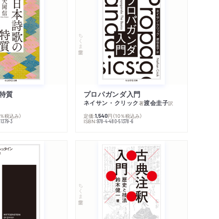
著作者プロフィール
シリーズ・関連本
感想をおくる
ちくま学芸文庫
特質
プロパガンダ入門
ネイサン・クリック
渡会圭子
著
訳
0％税込み）
定価:
円
（10％税込み）
1,540
ISBN:
1379-3
978-4-480-51378-6
ちくま学芸文庫