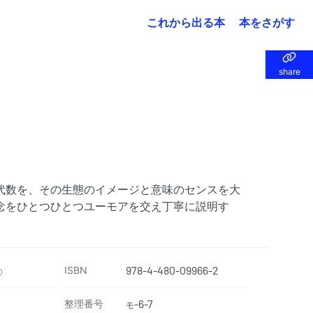
これから出る本
本をさがす
share
share
代数を、その生態のイメージと意味のセンスを大
念をひとつひとつユーモアを交え丁寧に説明す
ISBN
978-4-480-09966-2
）
整理番号
-6-7
モ