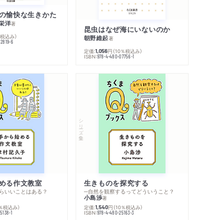
の愉快な生きかた
栄洋
著
昆虫はなぜ海にいないのか
％税込み）
朝野維起
著
42819-6
定価:
円
（10％税込み）
1,056
ISBN:
978-4-480-07756-1
シリーズ・全集
める作文教室
生きものを探究する
らいいことはある？
─自然を観察するってどういうこと？
小島渉
著
0％税込み）
定価:
円
（10％税込み）
1,540
ISBN:
5138-1
978-4-480-25163-3