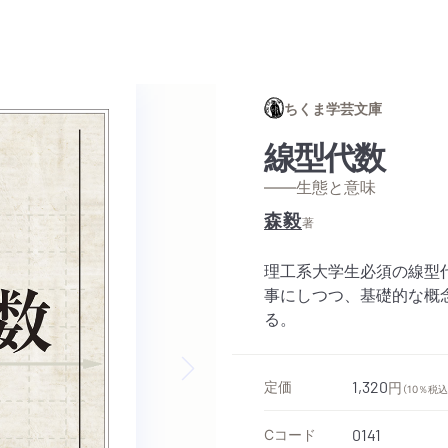
ちくま学芸文庫
線型代数
——生態と意味
森毅
著
理工系大学生必須の線型
事にしつつ、基礎的な概
る。
定価
1,320
円
（10％税込
Next slide
Cコード
0141