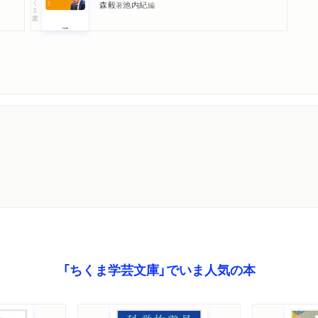
森毅
池内紀
著
編
「ちくま学芸文庫」でいま人気の本