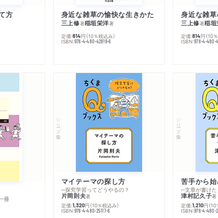
て方
身近な雑草の愉快な生きかた
身近な雑草
三上修
稲垣栄洋
三上修
稲垣
著
著
著
定価:
円
（10％税込み）
定価:
円
（10
814
814
ISBN:
ISBN:
978-4-480-42819-6
978-4-480-
シリーズ・全集
シリーズ・全集
マイテーマの探し方
苦手から始
─探究学習ってどうやるの？
─文章が書けた
片岡則夫
津村記久子
著
著
一冊
定価:
円
（10％税込み）
定価:
円
（1
1,320
1,210
ISBN:
ISBN:
978-4-480-25117-6
978-4-480-2