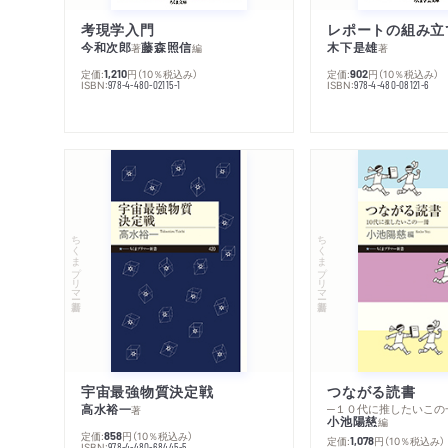
考現学入門
レポートの組み立
今和次郎
藤森照信
木下是雄
著
編
著
定価:
円
（10％税込み）
定価:
円
（10％税込み）
1,210
902
ISBN:
ISBN:
978-4-480-02115-1
978-4-480-08121-6
ちくまプリマー新書
ちくまプリマー新書
宇宙最強物質決定戦
つながる読書
高水裕一
─１０代に推したいこの
著
小池陽慈
編
定価:
円
（10％税込み）
858
定価:
円
（10％税込み）
1,078
ISBN:
978-4-480-68445-5