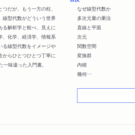
とつだが、もう一方の柱、
なぜ線型代数か
、線型代数がどういう世界
多次元量の乗法
ある解析学と較べ、見えに
直線と平面
学、化学、経済学、情報系
次元
いる線型代数をイメージや
関数空間
念からひとつひとつ丁寧に
変換群
た一味違った入門書。
内積
幾何
面積
行列式
３次元空間
複素数
固有値
２時曲面