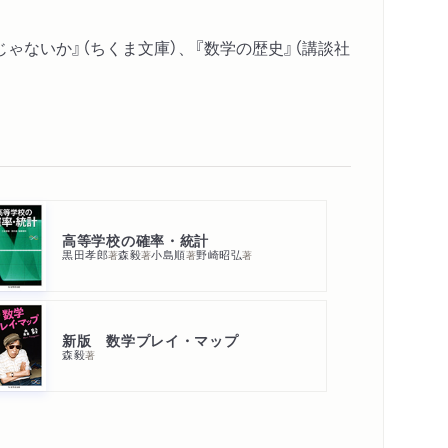
ゃないか』（ちくま文庫）、『数学の歴史』（講談社
高等学校の確率・統計
黒田孝郎
森毅
小島順
野崎昭弘
著
著
著
著
新版 数学プレイ・マップ
森毅
著