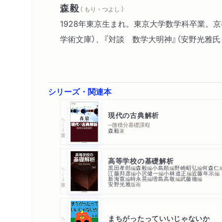
森毅
（ もり・つよし ）
1928年東京生まれ。東京大学数学科卒業。
学術文庫）、『対談 数学大明神』（安野光雅氏
シリーズ・関連本
現代の古典解析
ちくま学芸文庫
─微積分基礎課程
森毅
著
高等学校の基礎解析
黒田孝郎
森毅
小島順
野崎昭弘
何森仁
編
編
編
編
ちくま学芸文庫
江藤邦彦
小沢健一
小林道正
近藤年示
編
編
編
編
新海寛
時永晃
増島高敬
武藤徹
編
編
編
編
安野光雅
版画
まちがったっていいじゃないか
ちくま文庫