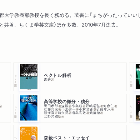
極地
振動
京都大学教養部教授を長く務める。著書に『まちがったっていいじ
と共著、ちくま学芸文庫）ほか多数。2010年7月逝去。
ベクトル解析
ちくま学芸文庫
ちくま学芸文庫
森毅
著
高等学校の微分・積分
黒田孝郎
森毅
小島順
野崎昭弘
何森仁
編
著
著
著
著
著
ちくま学芸文庫
ちくま学芸文庫
江藤邦彦
小沢健一
小林道正
近藤年示
著
著
著
著
新海寛
時永晃
増島高敬
武藤徹
著
著
著
著
安野光雅
版画
森毅ベスト・エッセイ
ちくま文庫