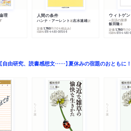
論理
人間の条件
す
─言語の限界
ハンナ・アーレント
志水速雄
著
訳
飯田隆
著
定価:
円
（10％税込み）
1,760
定価:
円
（1
1,760
ISBN:
978-4-480-08156-8
ISBN:
978-4-480-
【自由研究、読書感想文……】夏休みの宿題のおともに
ちくま文庫
ちくま文庫