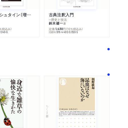
ウィトゲンシュタイン〔増補新版〕
古典注釈入門
─歴史と技法
鈴木健一
著
0％税込み）
定価:
円
（10％税込み）
1,430
ISBN:
51349-6
978-4-480-51359-5
！
ちくま新書