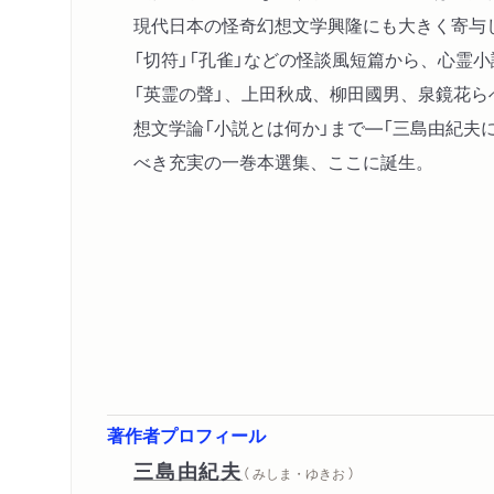
現代日本の怪奇幻想文学興隆にも大きく寄与
「切符」「孔雀」などの怪談風短篇から、心霊
「英霊の聲」、上田秋成、柳田國男、泉鏡花
想文学論「小説とは何か」まで―「三島由紀夫
べき充実の一巻本選集、ここに誕生。
著作者プロフィール
三島由紀夫
（ みしま・ゆきお ）