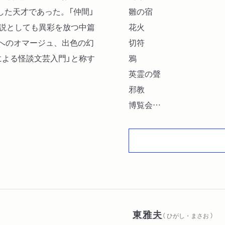
した天才であった。「仲間」
雛の宿
小説としても異彩を放つ中篇
花火
らへのオマージュ、出色の幻
切符
による怪談文芸入門」と称す
鴉
英霊の聲
邪教
博覧会
仲間
孔雀
月澹荘綺譚
東雅夫
（ ひがし・まさお ）