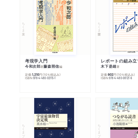
ちくま文庫
ちくま学芸文庫
考現学入門
レポートの組み立
今和次郎
藤森照信
木下是雄
著
編
著
定価:
円
（10％税込み）
定価:
円
（10％税込み）
1,210
902
ISBN:
ISBN:
978-4-480-02115-1
978-4-480-08121-6
ちくまプリマー新書
ちくまプリマー新書