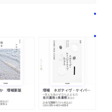
ちくま文庫
か 増補新版
増補 ネガティヴ・ケイパビリティで生きる
─答えを急がず立ち止まる力
内容紹介・目次
谷川嘉浩
朱喜哲
著
著
ほか
著作者プロフィール
％税込み）
定価:
円
（10％税込み）
1,320
感想をおくる
43816-4
ISBN:
978-4-480-44109-6