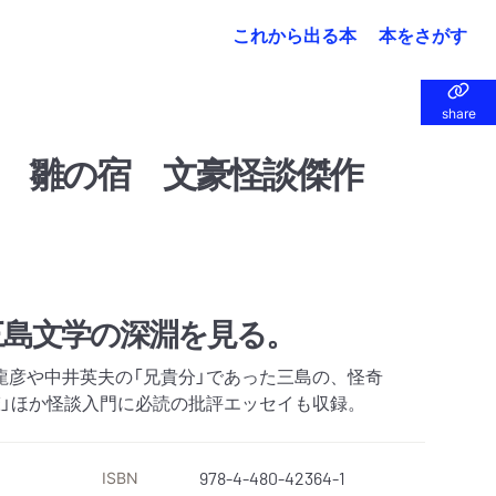
これから出る本
本をさがす
share
share
 雛の宿 文豪怪談傑作
三島文学の深淵を見る。
龍彦や中井英夫の「兄貴分」であった三島の、怪奇
聲」ほか怪談入門に必読の批評エッセイも収録。
ISBN
978-4-480-42364-1