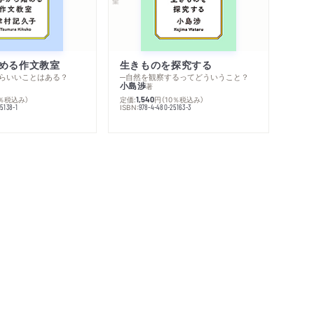
める作文教室
生きものを探究する
らいいことはある？
─自然を観察するってどういうこと？
小島渉
著
0％税込み）
定価:
円
（10％税込み）
1,540
ISBN:
5138-1
978-4-480-25163-3