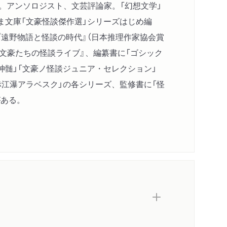
れ。アンソロジスト、文芸評論家。「幻想文学」
ま文庫「文豪怪談傑作選」シリーズはじめ編
『遠野物語と怪談の時代』（日本推理作家協会賞
『文豪たちの怪談ライブ』、編纂書に「ゴシック
神髄」「文豪ノ怪談ジュニア・セレクション」
赤江瀑アラベスク」の各シリーズ、監修書に「怪
がある。