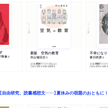
ちくま文庫
ちくま文庫
す
新版 空気の教育
グ商會
著
外山滋比古
春日武彦
著
著
定価:
円
（10％税込み）
定価:
円
（10
858
990
ISBN:
ISBN:
978-4-480-44106-5
978-4-480-
【自由研究、読書感想文……】夏休みの宿題のおともに