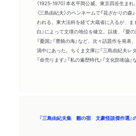
（1925-1970）本名平岡公威。東京四谷生
〈三島由紀夫〉のペンネームで「花ざかりの森
われる。東大法科を経て大蔵省に入るが、ま
白』によって文壇の地位を確立。以後、『愛の渇
『憂国』『豊饒の海』など、次々話題作を発表
渦中にあった。ちくま文庫に『三島由紀夫レタ
『命売ります』『私の遍歴時代』『文化防衛論』
『三島由紀夫集 雛の宿 文豪怪談傑作選』