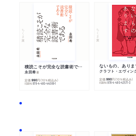
ちくま文庫
ちくま文庫
ないもの、ありま
積読こそが完全な読書術である
クラフト・エヴィン
永田希
著
定価:
円
（10％税込み）
990
定価:
円
（10％税込み）
990
ISBN:
978-4-480-42571-3
ISBN:
978-4-480-44089-1