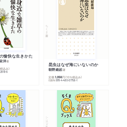
ちくま新書
の愉快な生きかた
栄洋
著
昆虫はなぜ海にいないのか
％税込み）
朝野維起
著
42819-6
定価:
円
（10％税込み）
1,056
ISBN:
978-4-480-07756-1
シリーズ・全集