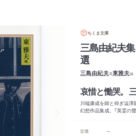
ちくま文庫
三島由紀夫集
選
三島由紀夫
東雅夫
著
編
哀惜と慟哭。 
川端康成を師と仰ぎ澁澤
幻想作品集成。「英霊の
Next slide
定価
--