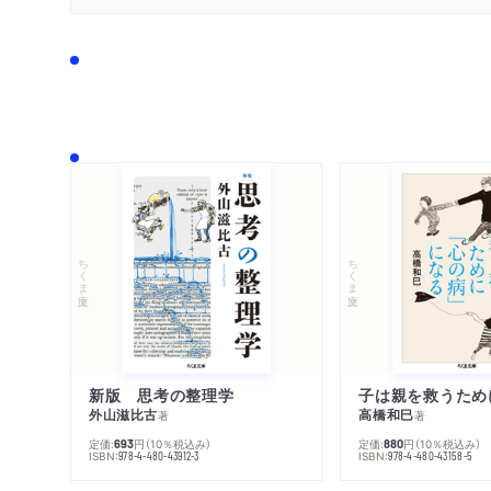
ちくま文庫
ちくま文庫
新版 思考の整理学
外山滋比古
高橋和巳
著
著
定価:
円
（10％税込み）
定価:
円
（10％税込み）
693
880
ISBN:
ISBN:
978-4-480-43912-3
978-4-480-43158-5