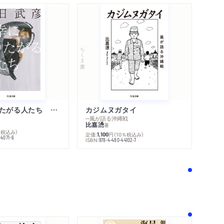
ちくま文庫
不幸になりたがる人たち 増補新版
カジムヌガタイ
─風が語る沖縄戦
比嘉慂
著
％税込み）
定価:
円
（10％税込み）
1,100
44071-6
ISBN:
978-4-480-44102-7
！