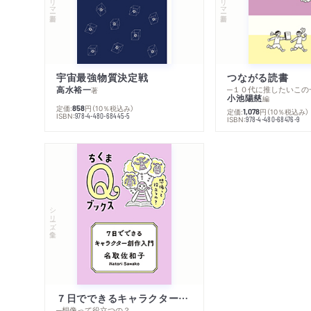
宇宙最強物質決定戦
つながる読書
高水裕一
─１０代に推したいこの
著
小池陽慈
編
定価:
円
（10％税込み）
858
定価:
円
（10％税込み）
1,078
ISBN:
978-4-480-68445-5
ISBN:
978-4-480-68476-9
シリーズ・全集
７日でできるキャラクター創作入門
─想像って役立つの？