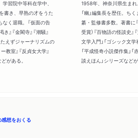
まれ。学習院中等科在学中、
1958年、神奈川県生ま
」を書き、早熟の才をうた
「幽」編集長を歴任。ちく
もなく退職。『仮面の告
纂・監修書多数。著書に
き』『金閣寺』『潮騒』
受賞）『百物語の怪談史』
、たえずジャーナリズムの
文学入門」「ゴシック文学
ー教室』『反貞女大学』
「平成怪奇小説傑作集」「
などがある。
談えほん」シリーズなど
の感想をおくる