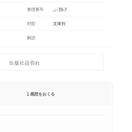
整理番号
-36-7
ふ
判型
文庫判
解説
出版社品切れ
感想をおくる