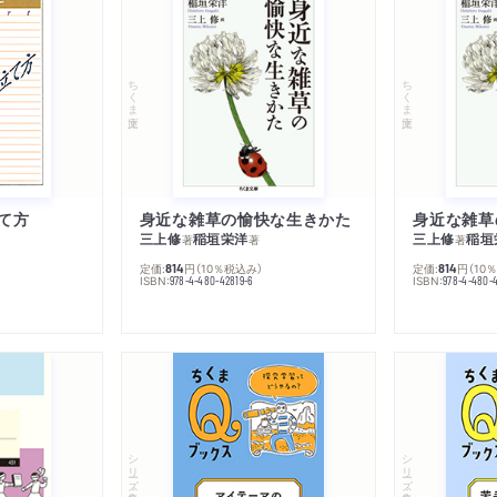
ちくま文庫
ちくま文庫
て方
身近な雑草の愉快な生きかた
身近な雑草
三上修
稲垣栄洋
三上修
稲垣
著
著
著
定価:
円
（10％税込み）
定価:
円
（10
814
814
ISBN:
ISBN:
978-4-480-42819-6
978-4-480-
シリーズ・全集
シリーズ・全集