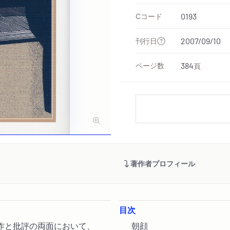
Cコード
0193
刊行日
2007/09/10
ページ数
384
頁
著作者プロフィール
目次
作と批評の両面において、
朝顔