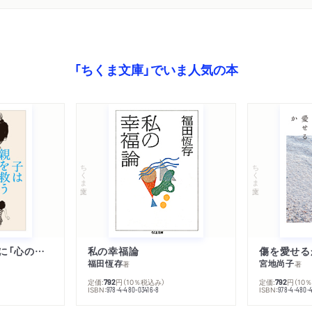
「ちくま文庫」でいま人気の本
ちくま文庫
ちくま文庫
子は親を救うために「心の病」になる
私の幸福論
傷を愛せる
福田恆存
宮地尚子
著
著
定価:
円
（10％税込み）
定価:
円
（10
792
792
ISBN:
ISBN:
978-4-480-03416-8
978-4-480-