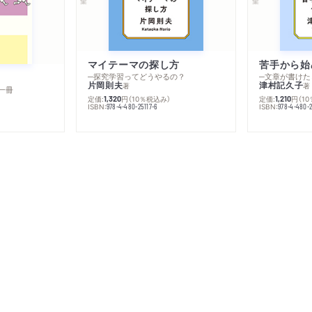
マイテーマの探し方
苦手から始
─探究学習ってどうやるの？
─文章が書けた
片岡則夫
津村記久子
著
著
一冊
定価:
円
（10％税込み）
定価:
円
（1
1,320
1,210
ISBN:
ISBN:
978-4-480-25117-6
978-4-480-2