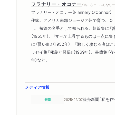
フラナリー・オコナー
（ おこなー，ふらなりー 
フラナリー・オコナー（Flannery O’Connor）
作家。アメリカ南部ジョージア州で育つ。Ｏ
し、短篇の名手として知られる。短篇集に『
（1955年）、『すべて上昇するものは一点に集ま
に『賢い血』（1952年）、『激しく攻むる者はこ
ッセイ集『秘義と習俗』（1969年）、書簡集『存
年）など。
メディア情報
読売新聞「私を作
新聞
2025/09/07