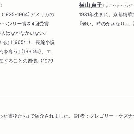
七面鳥
横山貞子
）
（ よこやま・さだこ 
列車
：（1925-1964）アメリカの
1931年生まれ。京都精
・ヘンリー賞を4回受賞
『老い、時のかさなり』、
善人はなかなかいない』
る』（1965年）、長編小説
れを奪う』（1960年）、エ
在することの習慣』（1979
った書物たち」で紹介されました。（評者：グレゴリー・ケズナ