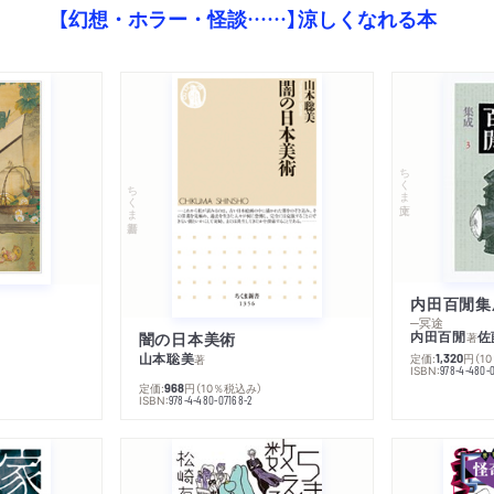
【幻想・ホラー・怪談……】涼しくなれる本
ちくま文庫
ちくま新書
内田百閒集
─冥途
内田百閒
佐
闇の日本美術
著
山本聡美
定価:
円
（1
1,320
著
ISBN:
978-4-480-
定価:
円
（10％税込み）
968
ISBN:
978-4-480-07168-2