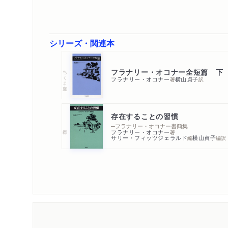
シリーズ・関連本
フラナリー・オコナー全短篇 下
ちくま文庫
フラナリー・オコナー
横山貞子
著
訳
存在することの習慣
─フラナリー・オコナー書簡集
フラナリー・オコナー
著
サリー・フィッツジェラルド
横山貞子
編
編訳