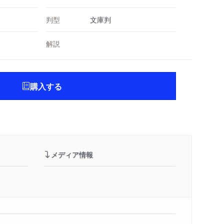
判型
文庫判
解説
購入する
メディア情報