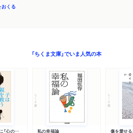
をおくる
「ちくま文庫」でいま人気の本
ちくま文庫
ちくま文庫
子は親を救うために「心の病」になる
私の幸福論
傷を愛せる