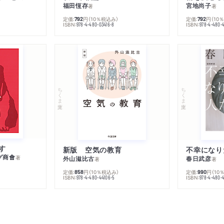
福田恆存
宮地尚子
著
著
定価:
円
（10％税込み）
定価:
円
（10
792
792
ISBN:
ISBN:
978-4-480-03416-8
978-4-480-
ちくま文庫
ちくま文庫
す
新版 空気の教育
グ商會
著
外山滋比古
春日武彦
著
著
定価:
円
（10％税込み）
定価:
円
（10
858
990
ISBN:
ISBN:
978-4-480-44106-5
978-4-480-