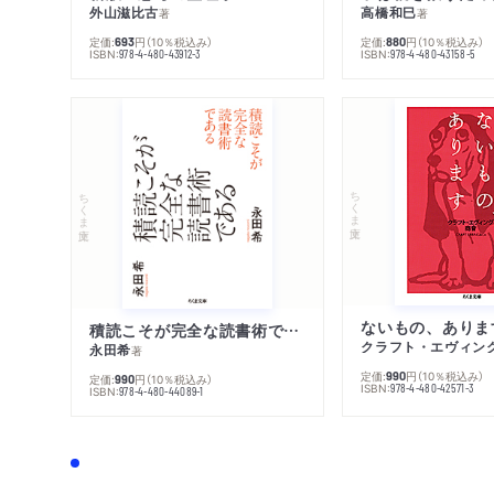
外山滋比古
高橋和巳
著
著
定価:
円
（10％税込み）
定価:
円
（10％税込み）
693
880
ISBN:
ISBN:
978-4-480-43912-3
978-4-480-43158-5
ちくま文庫
ちくま文庫
ないもの、ありま
積読こそが完全な読書術である
クラフト・エヴィン
永田希
著
定価:
円
（10％税込み）
990
定価:
円
（10％税込み）
990
ISBN:
978-4-480-42571-3
ISBN:
978-4-480-44089-1