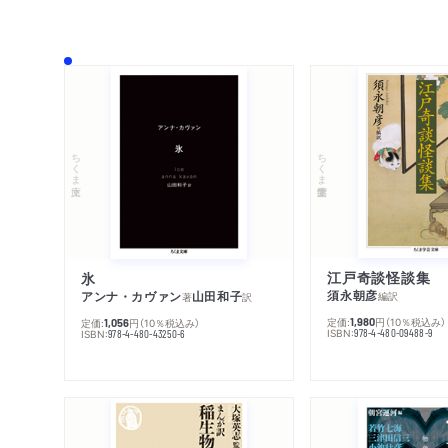
ちくま学芸文庫
ちくま文庫
江戸奇談怪談集
氷
須永朝彦
アンナ・カヴァン
山田和子
編訳
著
訳
定価:
円
（10％税込み）
1,980
定価:
円
（10％税込み）
1,056
ISBN:
978-4-480-09488-9
ISBN:
978-4-480-43250-6