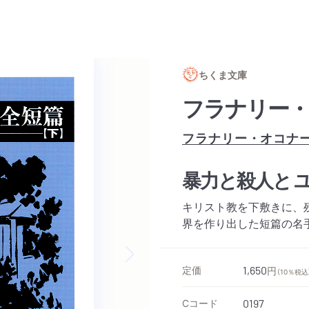
ちくま文庫
フラナリー・
フラナリー・オコナ
暴力と殺人と 
キリスト教を下敷きに、
界を作り出した短篇の名手
Next slide
定価
1,650
円
（10％税込
Cコード
0197