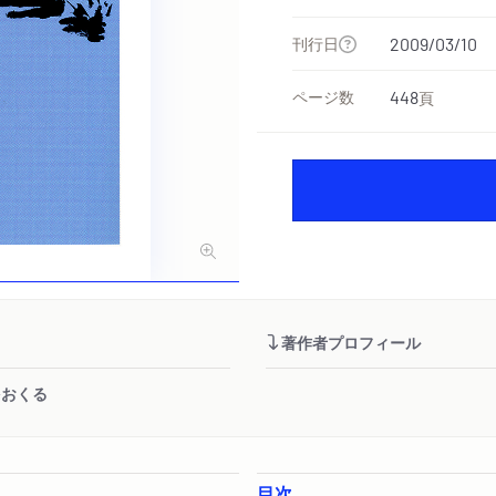
刊行日
2009/03/10
ページ数
448
頁
著作者プロフィール
をおくる
目次