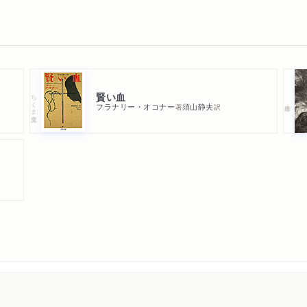
賢い血
ちくま文庫
フラナリー・オコナー
須山静夫
著
訳