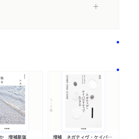
著作者プロフィール
メディア情報
シリーズ・関連本
感想をおくる
ちくま文庫
か 増補新版
増補 ネガティヴ・ケイパビリティで生きる