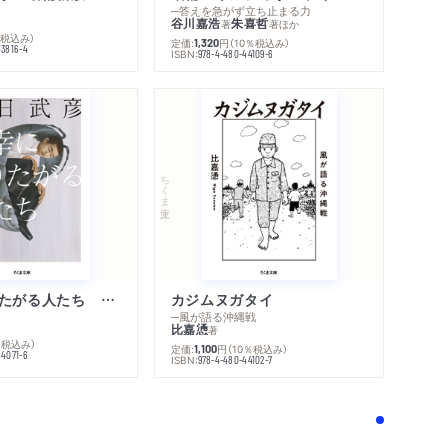
─答えを急がず立ち止まる力
谷川嘉浩
朱喜哲
著
著
ほか
％税込み）
定価:
円
（10％税込み）
1,320
43816-4
ISBN:
978-4-480-44109-6
ちくま文庫
不幸になりたがる人たち 増補新版
カジムヌガタイ
─風が語る沖縄戦
比嘉慂
著
％税込み）
定価:
円
（10％税込み）
1,100
44071-6
ISBN:
978-4-480-44102-7