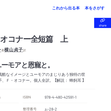
これから出る本
本をさがす
share
share
オコナー全短篇 上
ー
横山貞子
著
訳
ユーモアと恩寵と。
残酷なイメージとユーモアのまじりあう独特の世
、Ｆ・オコナー。個人全訳。 【解説： 蜂飼耳 】
ISBN
978-4-480-42591-1
）
整理番号
-28-2
お