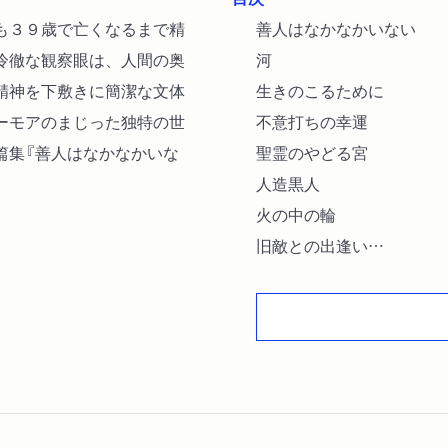
も３９歳で亡くなるまで精
善人はなかなかいない
冷徹な観察眼は、人間の奥
河
精神を下敷きに簡潔な文体
生きのこるために
ーモアのまじった独特の世
不意打ちの幸運
篇集『善人はなかなかいな
聖霊のやどる宮
人造黒人
火の中の輪
旧敵との出逢い
田舎の善人
強制追放者
ゼラニウム
床屋
オオヤマネコ
収穫