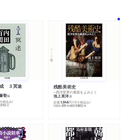
ちくま学芸文庫
成 ３冥途
残酷美術史
─西洋世界の裏面をよみとく
藤聖
編
池上英洋
著
0％税込み）
定価:
円
（10％税込み）
1,045
03763-3
ISBN:
978-4-480-09652-4