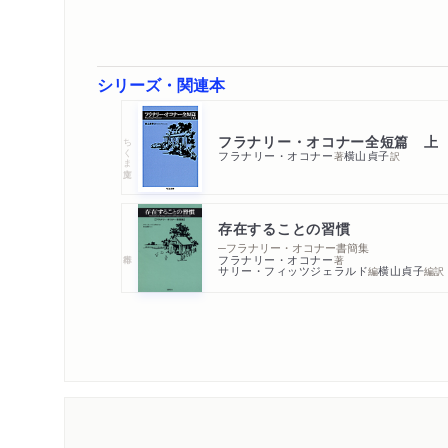
シリーズ・関連本
フラナリー・オコナー全短篇 上
ちくま文庫
フラナリー・オコナー
横山貞子
著
訳
存在することの習慣
─フラナリー・オコナー書簡集
フラナリー・オコナー
著
サリー・フィッツジェラルド
横山貞子
編
編訳