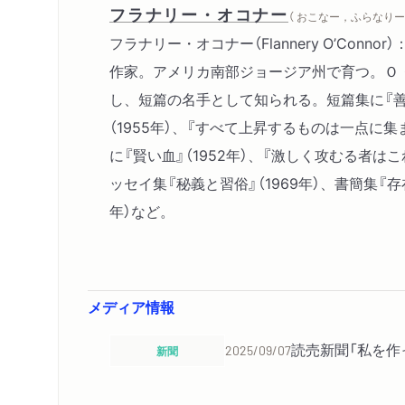
フラナリー・オコナー
（ おこなー，ふらなりー 
フラナリー・オコナー（Flannery O’Connor）
作家。アメリカ南部ジョージア州で育つ。Ｏ
し、短篇の名手として知られる。短篇集に『
（1955年）、『すべて上昇するものは一点に集ま
に『賢い血』（1952年）、『激しく攻むる者はこ
ッセイ集『秘義と習俗』（1969年）、書簡集『存
年）など。
メディア情報
読売新聞「私を作
新聞
2025/09/07