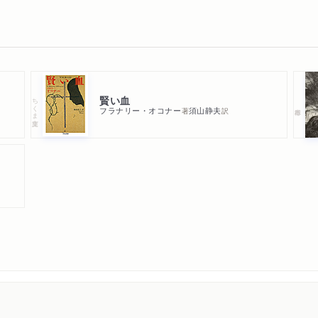
賢い血
ちくま文庫
フラナリー・オコナー
須山静夫
著
訳