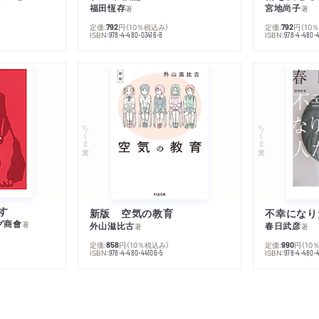
福田恆存
宮地尚子
著
著
定価:
円
（10％税込み）
定価:
円
（10
792
792
ISBN:
ISBN:
978-4-480-03416-8
978-4-480-
ちくま文庫
ちくま文庫
す
新版 空気の教育
グ商會
著
外山滋比古
春日武彦
著
著
定価:
円
（10％税込み）
定価:
円
（10
858
990
ISBN:
ISBN:
978-4-480-44106-5
978-4-480-