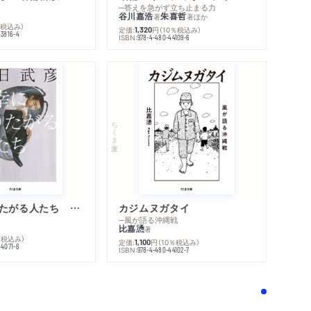
─答えを急がず立ち止まる力
谷川嘉浩
朱喜哲
著
著
ほか
％税込み）
定価:
円
（10％税込み）
1,320
43816-4
ISBN:
978-4-480-44109-6
ちくま文庫
不幸になりたがる人たち 増補新版
カジムヌガタイ
─風が語る沖縄戦
比嘉慂
著
％税込み）
定価:
円
（10％税込み）
1,100
44071-6
ISBN:
978-4-480-44102-7