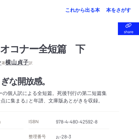
これから出る本
本をさがす
share
share
オコナー全短篇 下
ー
横山貞子
著
訳
しぎな開放感。
ーの個人訳による全短篇。死後刊行の第二短篇集
一点に集まる』と年譜、文庫版あとがきを収録。
ISBN
978-4-480-42592-8
）
整理番号
-28-3
お