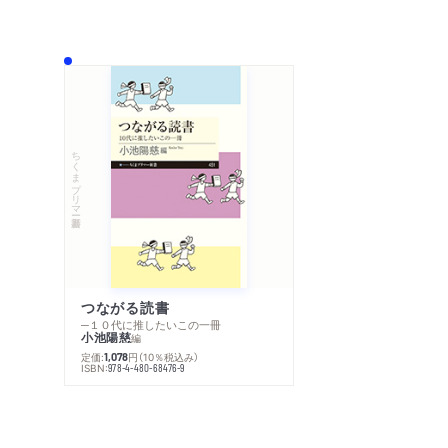
ちくまプリマー新書
つながる読書
─１０代に推したいこの一冊
小池陽慈
編
定価:
円
（10％税込み）
1,078
ISBN:
978-4-480-68476-9