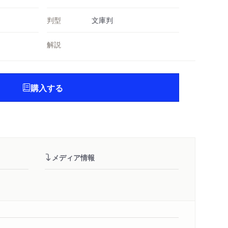
判型
文庫判
解説
購入する
メディア情報