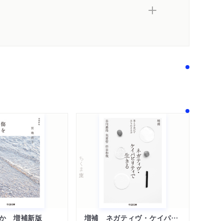
ちくま文庫
か 増補新版
増補 ネガティヴ・ケイパビリティで生きる