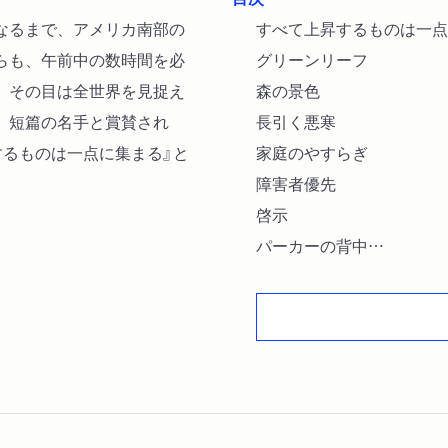
なるまで、アメリカ南部の
すべて上昇するものは一点
らも、午前中の数時間を必
グリーンリーフ
、その目は全世界を見捉え
森の景色
、短篇の名手と賞賛され
長引く悪寒
するものは一点に集まる』と
家庭のやすらぎ
障害者優先
啓示
パーカーの背中
よみがえりの日
パートリッジ祭
なにゆえ国々は騒ぎ立つ