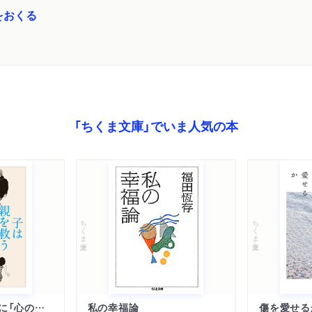
をおくる
「ちくま文庫」でいま人気の本
ちくま文庫
ちくま文庫
子は親を救うために「心の病」になる
私の幸福論
傷を愛せる