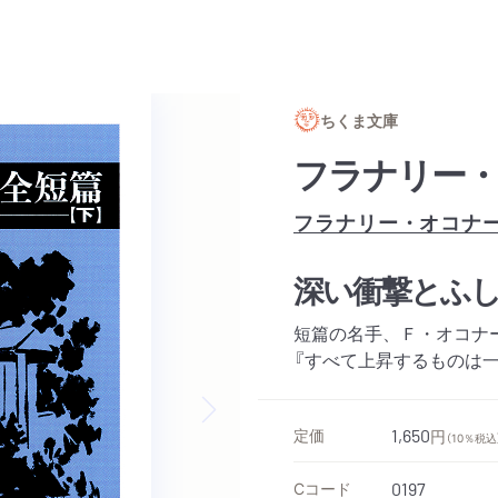
ちくま文庫
フラナリー・
フラナリー・オコナ
深い衝撃とふ
短篇の名手、Ｆ・オコナ
『すべて上昇するものは
Next slide
定価
1,650
円
（10％税込
Cコード
0197