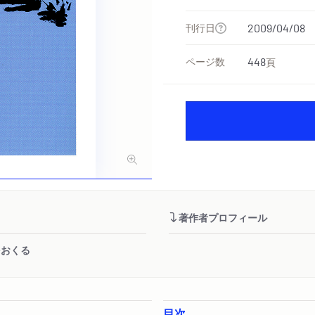
刊行日
2009/04/08
ページ数
448
頁
著作者プロフィール
をおくる
目次