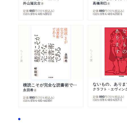
外山滋比古
高橋和巳
著
著
定価:
円
（10％税込み）
定価:
円
（10％税込み）
693
880
ISBN:
ISBN:
978-4-480-43912-3
978-4-480-43158-5
ちくま文庫
ちくま文庫
ないもの、ありま
積読こそが完全な読書術である
クラフト・エヴィン
永田希
著
定価:
円
（10％税込み）
990
定価:
円
（10％税込み）
990
ISBN:
978-4-480-42571-3
ISBN:
978-4-480-44089-1