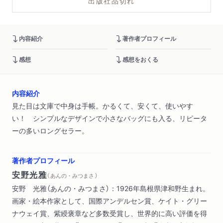
出版社品切れ
内容紹介
著作者プロフィール
感想
感想をおくる
内容紹介
見た目は文庫で中身は手帳。かるくて、安くて、使いやす
い！ シンプルなデザインで小さなバッグにも入る、リピータ
ーの多いロングセラー。
著作者プロフィール
安野光雅
（ あんの・みつまさ ）
安野 光雅（あんの・みつまさ）：1926年島根県津和野生まれ。
画家・絵本作家として、国際アンデルセン賞、ケイト・グリー
ナウェイ賞、紫綬褒章など多数受賞し、世界的に高い評価を得