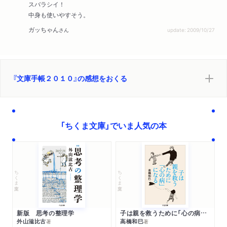
スバラシイ！
中身も使いやすそう。
ガッちゃん
さん
update: 2009/10/27
『文庫手帳２０１０』の感想をおくる
「ちくま文庫」でいま人気の本
ちくま文庫
ちくま文庫
新版 思考の整理学
子は親を救うために「心の病」になる
外山滋比古
高橋和巳
著
著