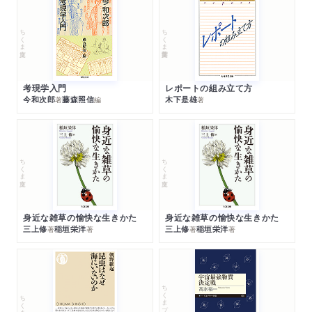
ちくま文庫
ちくま学芸文庫
考現学入門
レポートの組み立て方
今和次郎
藤森照信
木下是雄
著
編
著
ちくま文庫
ちくま文庫
身近な雑草の愉快な生きかた
身近な雑草の愉快な生きかた
三上修
稲垣栄洋
三上修
稲垣栄洋
著
著
著
著
ちくまプリマー新書
ちくま新書