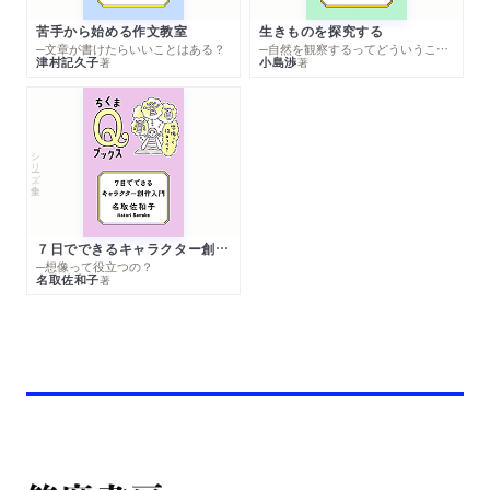
苦手から始める作文教室
生きものを探究する
─文章が書けたらいいことはある？
─自然を観察するってどういうこと？
津村記久子
小島渉
著
著
シリーズ・全集
７日でできるキャラクター創作入門
─想像って役立つの？
名取佐和子
著