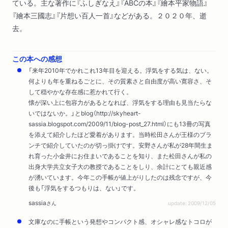
ている。主な著作に『ふしぎなえ』『ABCの本』『繪本平家物語』
『繪本三國志』『片想い百人一首』などがある。２０２０年、逝
去。
この本への感想
「来年2010年でかれこれ13年目を迎える。浮気をする気は、ない。
何よりも年を重ねるごとに、その質素さと自由度が高い寛容さ、そ
して穏やかな存在感に惹かれて行く。
懐が深い上に包容力があるとなれば、浮気をする理由も見当たらな
いではないか。」とblog（http://skyheart-
sassia.blogspot.com/2009/11/blog-post_27.html）にも13冊の写真
を添えて紹介したほど愛着があります。当時松田さんが王様のブラ
ンチで紹介していたのが切っ掛けです。安野さんが私が28年間生ま
れ育った小金井にお住まいであることを知り、また松田さんが私の
出身大学共立女子大の教授であることをしり、余計にとても親近感
が湧いています。今年この手帳が値上がりしたのは残念ですが、今
後も「浮気をするつもりは、ない」です。
sassia
さん
update: 2009/12/05
文庫なのに手帳という発想やコンパクト感、オシャレ感なトコロが