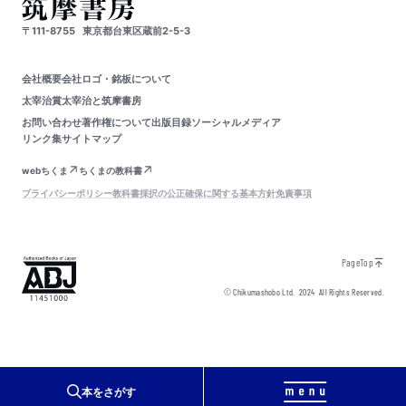
〒111-8755
東京都台東区蔵前2-5-3
会社概要
会社ロゴ・銘板について
太宰治賞
太宰治と筑摩書房
お問い合わせ
著作権について
出版目録
ソーシャルメディア
リンク集
サイトマップ
webちくま
ちくまの教科書
プライバシーポリシー
教科書採択の公正確保に関する基本方針
免責事項
PageTop
© Chikumashobo Ltd.
2024
All Rights Reserved.
本をさがす