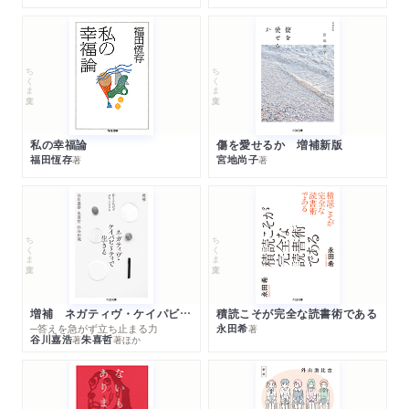
ちくま文庫
ちくま文庫
私の幸福論
傷を愛せるか 増補新版
福田恆存
宮地尚子
著
著
ちくま文庫
ちくま文庫
増補 ネガティヴ・ケイパビリティで生きる
積読こそが完全な読書術である
─答えを急がず立ち止まる力
永田希
著
谷川嘉浩
朱喜哲
著
著
ほか