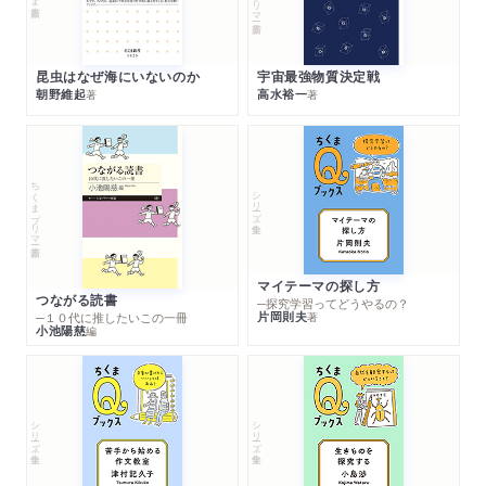
昆虫はなぜ海にいないのか
宇宙最強物質決定戦
朝野維起
高水裕一
著
著
ちくまプリマー新書
シリーズ・全集
マイテーマの探し方
つながる読書
─探究学習ってどうやるの？
片岡則夫
著
─１０代に推したいこの一冊
小池陽慈
編
シリーズ・全集
シリーズ・全集