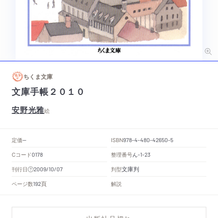
ちくま文庫
文庫手帳２０１０
安野光雅
絵
定価
ISBN
--
978-4-480-42650-5
Cコード
整理番号
ん
0178
-1-23
文庫判
刊行日
判型
2009/10/07
頁
ページ数
解説
192