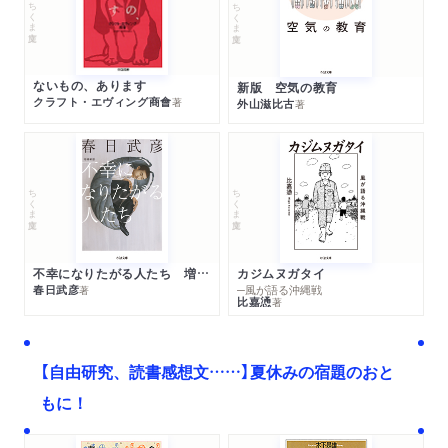
ちくま文庫
ちくま文庫
ないもの、あります
新版 空気の教育
クラフト・エヴィング商會
著
外山滋比古
著
ちくま文庫
ちくま文庫
不幸になりたがる人たち 増補新版
カジムヌガタイ
春日武彦
─風が語る沖縄戦
著
比嘉慂
著
【自由研究、読書感想文……】夏休みの宿題のおと
もに！