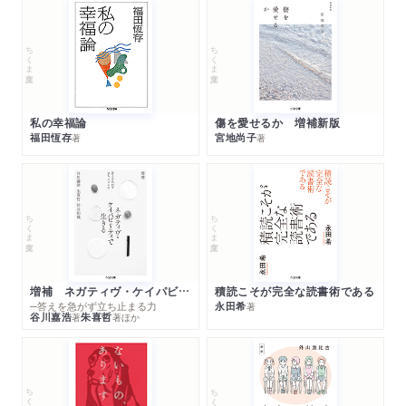
ちくま文庫
ちくま文庫
私の幸福論
傷を愛せるか 増補新版
福田恆存
宮地尚子
著
著
ちくま文庫
ちくま文庫
増補 ネガティヴ・ケイパビリティで生きる
積読こそが完全な読書術である
─答えを急がず立ち止まる力
永田希
著
谷川嘉浩
朱喜哲
著
著
ほか
ちくま文庫
ちくま文庫