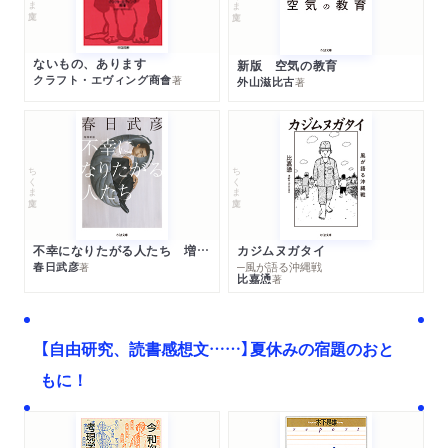
ないもの、あります
新版 空気の教育
クラフト・エヴィング商會
著
外山滋比古
著
ちくま文庫
ちくま文庫
不幸になりたがる人たち 増補新版
カジムヌガタイ
春日武彦
─風が語る沖縄戦
著
比嘉慂
著
【自由研究、読書感想文……】夏休みの宿題のおと
もに！