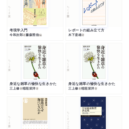
ちくま文庫
ちくま学芸文庫
考現学入門
レポートの組み立て方
今和次郎
藤森照信
木下是雄
著
編
著
ちくま文庫
ちくま文庫
身近な雑草の愉快な生きかた
身近な雑草の愉快な生きかた
三上修
稲垣栄洋
三上修
稲垣栄洋
著
著
著
著
ちくまプリマー新書
ちくま新書