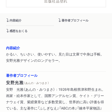
出版社品切れ
内容紹介
著作者プロフィール
感想をおくる
内容紹介
かるい、ちいさい、使いやすい。見た目は文庫で中身は手帳。
安野光雅デザインのロングセラー。
著作者プロフィール
安野光雅
（ あんの・みつまさ ）
安野 光雅（あんの・みつまさ）：1926年島根県津和野生まれ。
画家・絵本作家として、国際アンデルセン賞、ケイト・グリー
ナウェイ賞、紫綬褒章など多数受賞し、世界的に高い評価を得
ている。主な著作に『ふしぎなえ』『ABCの本』『繪本平家物語』