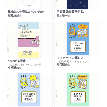
昆虫はなぜ海にいないのか
宇宙最強物質決定戦
朝野維起
高水裕一
著
著
ちくまプリマー新書
シリーズ・全集
マイテーマの探し方
つながる読書
─探究学習ってどうやるの？
片岡則夫
著
─１０代に推したいこの一冊
小池陽慈
編
シリーズ・全集
シリーズ・全集