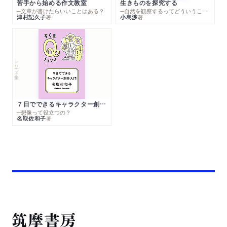
苦手から始める作文教室
生きものを探究する
─文章が書けたらいいことはある？
─自然を観察するってどういうこと？
津村記久子
小島渉
著
著
シリーズ・全集
７日でできるキャラクター創作入門
─想像って役立つの？
名取佐和子
著