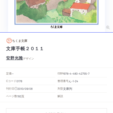
ちくま文庫
文庫手帳２０１１
安野光雅
デザイン
定価
ISBN
--
978-4-480-42755-7
Cコード
整理番号
ん
0178
-1-24
文庫判
刊行日
判型
2010/09/08
頁
ページ数
解説
192