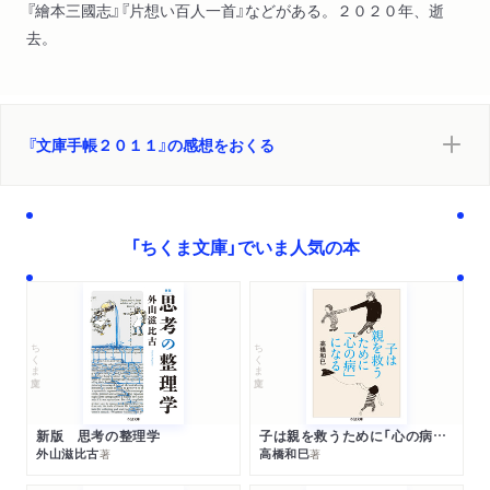
『繪本三國志』『片想い百人一首』などがある。２０２０年、逝
去。
『文庫手帳２０１１』の感想をおくる
「ちくま文庫」でいま人気の本
ちくま文庫
ちくま文庫
新版 思考の整理学
子は親を救うために「心の病」になる
外山滋比古
高橋和巳
著
著