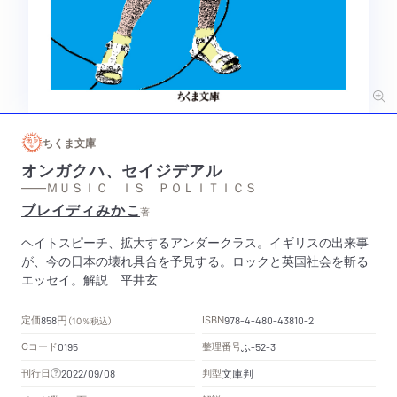
ちくま文庫
オンガクハ、セイジデアル
——ＭＵＳＩＣ ＩＳ ＰＯＬＩＴＩＣＳ
ブレイディみかこ
著
ヘイトスピーチ、拡大するアンダークラス。イギリスの出来事
が、今の日本の壊れ具合を予見する。ロックと英国社会を斬る
エッセイ。解説 平井玄
円
定価
ISBN
858
（10％税込）
978-4-480-43810-2
Cコード
整理番号
ふ
0195
-52-3
文庫判
刊行日
判型
2022/09/08