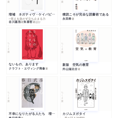
増補 ネガティヴ・ケイパビリティで生きる
積読こそが完全な読書術である
─答えを急がず立ち止まる力
永田希
著
谷川嘉浩
朱喜哲
著
著
ほか
ちくま文庫
ちくま文庫
ないもの、あります
新版 空気の教育
クラフト・エヴィング商會
著
外山滋比古
著
ちくま文庫
ちくま文庫
不幸になりたがる人たち 増補新版
カジムヌガタイ
春日武彦
─風が語る沖縄戦
著