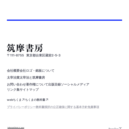
〒111-8755
東京都台東区蔵前2-5-3
会社概要
会社ロゴ・銘板について
太宰治賞
太宰治と筑摩書房
お問い合わせ
著作権について
出版目録
ソーシャルメディア
リンク集
サイトマップ
webちくま
ちくまの教科書
プライバシーポリシー
教科書採択の公正確保に関する基本方針
免責事項
PageTop