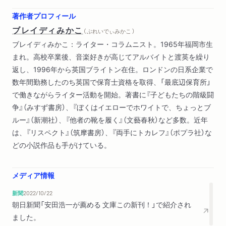
著作者プロフィール
ブレイディみかこ
（ ぶれいでぃみかこ ）
ブレイディみかこ：ライター・コラムニスト。1965年福岡市生
まれ。高校卒業後、音楽好きが高じてアルバイトと渡英を繰り
返し、1996年から英国ブライトン在住。ロンドンの日系企業で
数年間勤務したのち英国で保育士資格を取得、「最底辺保育所」
で働きながらライター活動を開始。著書に『子どもたちの階級闘
争』（みすず書房）、『ぼくはイエローでホワイトで、ちょっとブ
ルー』（新潮社）、『他者の靴を履く』（文藝春秋）など多数。近年
は、『リスペクト』（筑摩書房）、『両手にトカレフ』（ポプラ社）な
どの小説作品も手がけている。
メディア情報
新聞
2022/10/22
朝日新聞「安田浩一が薦める 文庫この新刊！」で紹介され
ました。