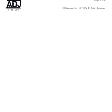
© Chikumashobo Ltd.
2024
All Rights Reserved.