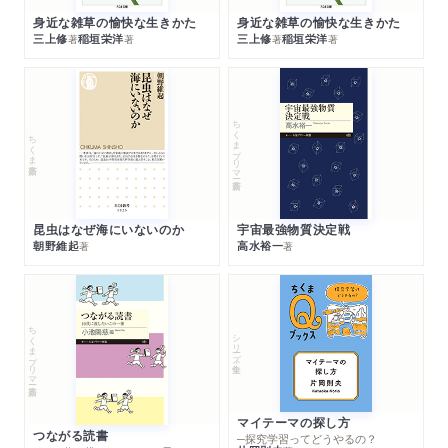
身近な雑草の愉快な生きかた
身近な雑草の愉快な生きかた
三上修
稲垣栄洋
三上修
稲垣栄洋
著
著
著
著
ちくまプリマー新書
ちくま新書
昆虫はなぜ海にいないのか
宇宙最強物質決定戦
朝野維起
高水裕一
著
著
ちくまプリマー新書
シリーズ・全集
マイテーマの探し方
つながる読書
─探究学習ってどうやるの？