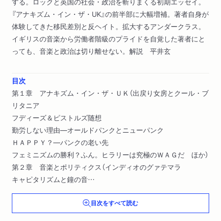
する。ロックと英国の社会・政治を斬りまくる初期エッセイ。
『アナキズム・イン・ザ・UK』の前半部に大幅増補。著者自身が
体験してきた移民差別と反ヘイト。拡大するアンダークラス。
イギリスの音楽から労働者階級のプライドを自覚した著者にと
っても、音楽と政治は切り離せない。解説 平井玄
目次
第１章 アナキズム・イン・ザ・ＵＫ（出戻り女房とクール・ブ
リタニア
フディーズ＆ピストルズ随想
勤労しない理由―オールドパンクとニューパンク
ＨＡＰＰＹ？―パンクの老い先
フェミニズムの勝利？ふん。ヒラリーは究極のＷＡＧだ ほか）
第２章 音楽とポリティクス（インディオのグァテマラ
キャピタリズムと鐘の音
淫らなほどキャピタリスト。の時代
目次をすべて読む
移民ポルノ
ウヨクとモリッシーとサヨク ほか）