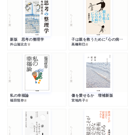
ちくま文庫
ちくま文庫
新版 思考の整理学
子は親を救うために「心の病」になる
外山滋比古
高橋和巳
著
著
ちくま文庫
ちくま文庫
私の幸福論
傷を愛せるか 増補新版
福田恆存
宮地尚子
著
著
ちくま文庫
ちくま文庫