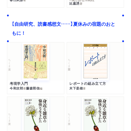
比嘉慂
著
【自由研究、読書感想文……】夏休みの宿題のおと
もに！
ちくま文庫
ちくま学芸文庫
考現学入門
レポートの組み立て方
今和次郎
藤森照信
木下是雄
著
編
著
ちくま文庫
ちくま文庫