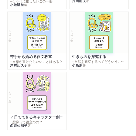
片岡則夫
著
─１０代に推したいこの一冊
小池陽慈
編
シリーズ・全集
シリーズ・全集
苦手から始める作文教室
生きものを探究する
─文章が書けたらいいことはある？
─自然を観察するってどういうこと？
津村記久子
小島渉
著
著
シリーズ・全集
７日でできるキャラクター創作入門
─想像って役立つの？
名取佐和子
著