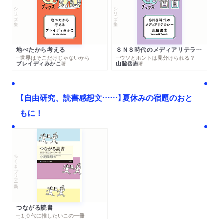
シリーズ・全集
シリーズ・全集
地べたから考える
ＳＮＳ時代のメディアリテラシー
─世界はそこだけじゃないから
─ウソとホントは見分けられる？
ブレイディみかこ
山脇岳志
著
著
【自由研究、読書感想文……】夏休みの宿題のおと
もに！
ちくまプリマー新書
つながる読書
─１０代に推したいこの一冊