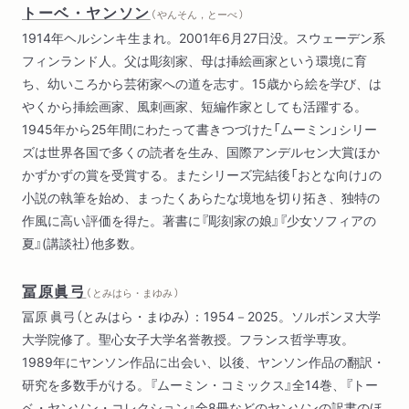
トーベ・ヤンソン
（ やんそん，とーべ ）
1914年ヘルシンキ生まれ。2001年6月27日没。スウェーデン系
フィンランド人。父は彫刻家、母は挿絵画家という環境に育
ち、幼いころから芸術家への道を志す。15歳から絵を学び、は
やくから挿絵画家、風刺画家、短編作家としても活躍する。
1945年から25年間にわたって書きつづけた「ムーミン」シリー
ズは世界各国で多くの読者を生み、国際アンデルセン大賞ほか
かずかずの賞を受賞する。またシリーズ完結後「おとな向け」の
小説の執筆を始め、まったくあらたな境地を切り拓き、独特の
作風に高い評価を得た。著書に『彫刻家の娘』『少女ソフィアの
夏』(講談社）他多数。
冨原眞弓
（ とみはら・まゆみ ）
冨原 眞弓（とみはら・まゆみ）：1954－2025。ソルボンヌ大学
大学院修了。聖心女子大学名誉教授。フランス哲学専攻。
1989年にヤンソン作品に出会い、以後、ヤンソン作品の翻訳・
研究を多数手がける。『ムーミン・コミックス』全14巻、『トー
ベ・ヤンソン・コレクション』全8冊などのヤンソンの訳書のほ