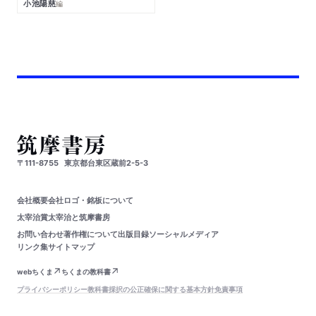
小池陽慈
編
〒111-8755
東京都台東区蔵前2-5-3
会社概要
会社ロゴ・銘板について
太宰治賞
太宰治と筑摩書房
お問い合わせ
著作権について
出版目録
ソーシャルメディア
リンク集
サイトマップ
webちくま
ちくまの教科書
プライバシーポリシー
教科書採択の公正確保に関する基本方針
免責事項