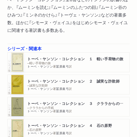
か、『ムーミンを読む』『ムーミンのふたつの顔』『ムーミン谷の
ひみつ』『ミンネのかけら』『トーヴェ・ヤンソン』などの著書多
数。ほかに『シモーヌ・ヴェイユ』をはじめシモーヌ・ヴェイユ
に関連する著訳書も多数ある。
シリーズ・関連本
トーベ・ヤンソン・コレクション １ 軽い手荷物の旅
シリーズ・全集
─軽い手荷物の旅
トーベ・ヤンソン
著
冨原眞弓
訳
トーベ・ヤンソン・コレクション ２ 誠実な詐欺師
シリーズ・全集
─誠実な詐欺師
トーベ・ヤンソン
著
冨原眞弓
訳
トーベ・ヤンソン・コレクション ３ クララからの手紙
シリーズ・全集
─クララからの手紙
トーベ・ヤンソン
著
冨原眞弓
訳
トーベ・ヤンソン・コレクション ４ 石の原野
シリーズ・全集
─石の原野
トーベ・ヤンソン
著
冨原眞弓
訳