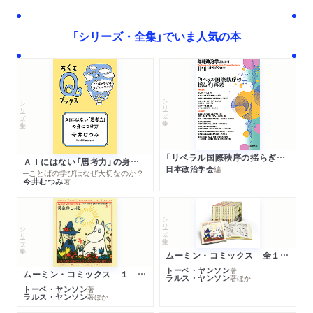
「シリーズ・全集」でいま人気の本
シリーズ・全集
シリーズ・全集
「リベラル国際秩序の揺らぎ」再考 年報政治学２０２６‐Ⅰ
ＡＩにはない「思考力」の身につけ方
日本政治学会
編
─ことばの学びはなぜ大切なのか？
今井むつみ
著
シリーズ・全集
シリーズ・全集
ムーミン・コミックス 全１４巻セット
トーベ・ヤンソン
著
ムーミン・コミックス １ 黄金のしっぽ
ラルス・ヤンソン
著
ほか
トーベ・ヤンソン
著
ラルス・ヤンソン
著
ほか