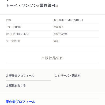
トーベ・ヤンソン
冨原眞弓
著
訳
定価
ISBN
--
978-4-480-77010-3
Cコード
整理番号
0397
その他
刊行日
判型
1998/05/21
頁
ページ数
解説
0
出版社品切れ
著作者プロフィール
シリーズ・関連本
感想をおくる
著作者プロフィール