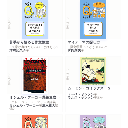
シリーズ・全集
シリーズ・全集
苦手から始める作文教室
マイテーマの探し方
─文章が書けたらいいことはある？
─探究学習ってどうやるの？
津村記久子
片岡則夫
著
著
シリーズ・全集
シリーズ・全集
ムーミン・コミックス ２ あこがれの遠い土地
トーベ・ヤンソン
著
ミシェル・フーコー講義集成１０ 主体性と真理
ラルス・ヤンソン
著
ほか
─コレージュ・ド・フランス講義１９８０－１９８１年度
ミシェル・フーコー
清水雄大
著
訳
ほか