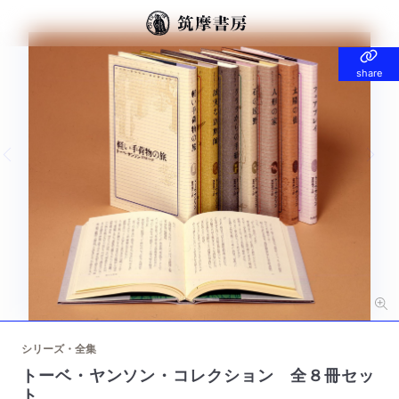
share
share
Previous slide
Nex
シリーズ・全集
トーベ・ヤンソン・コレクション 全８冊セッ
ト