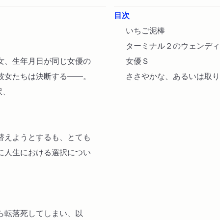
目次
いちご泥棒
ターミナル２のウェンディ
女、生年月日が同じ女優の
女優Ｓ
彼女たちは決断する――。
ささやかな、あるいは取り
訳、
替えようとするも、とても
に人生における選択につい
ら転落死してしまい、以