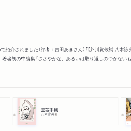
bで紹介されました（評者：吉田あきさん）「【芥川賞候補 八木詠
。著者初の中編集『ささやかな、あるいは取り返しのつかないもの
空芯手帳
八木詠美
著