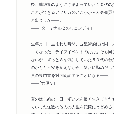
後、地縛霊のようにさまよっていた１０代の
ことができるアフリカのどこかから人身売買
と出会うが――。
――「ターミナル２のウェンディ」
生年月日、生まれた時間、占星術的には同一
亡くなった。ライフイベントのおおよそも同
ないが、ずっとＳを気にしていた５０代のわ
のかもと不安を覚えながら、新たに勤めだし
貝の専門書を対面朗読することになる――。
――「女優Ｓ」
夏のはじめの一日、ずいぶん長く生きてきた
ていった無数の他人の人生を記憶にとどめる