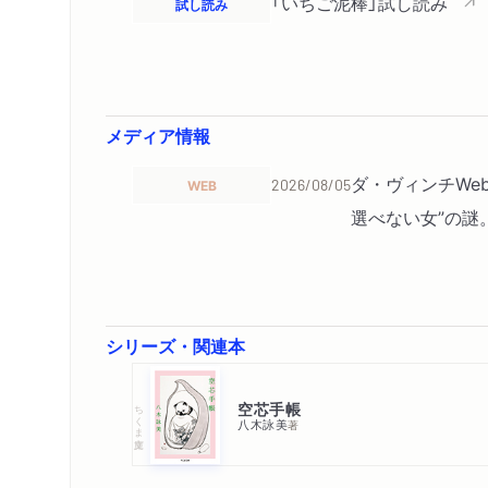
「いちご泥棒」試し読み
試し読み
メディア情報
ダ・ヴィンチWe
WEB
2026/08/05
選べない女”の謎
シリーズ・関連本
空芯手帳
ちくま文庫
八木詠美
著