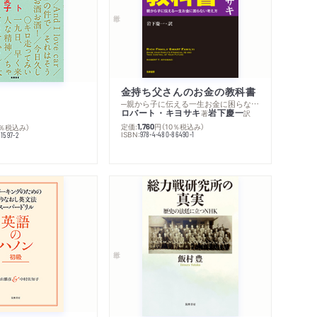
金持ち父さんのお金の教科書
─親から子に伝える一生お金に困らない考え方
ロバート・キヨサキ
岩下慶一
著
訳
定価:
円
（10％税込み）
0％税込み）
1,760
ISBN:
978-4-480-86490-1
1597-2