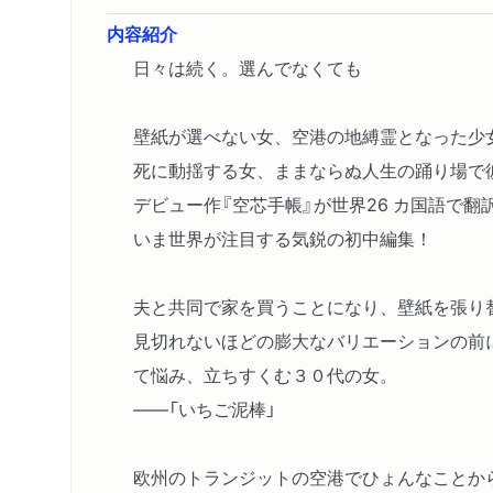
内容紹介
日々は続く。選んでなくても
壁紙が選べない女、空港の地縛霊となった少
死に動揺する女、ままならぬ人生の踊り場で
デビュー作『空芯手帳』が世界26 カ国語で翻
いま世界が注目する気鋭の初中編集！
夫と共同で家を買うことになり、壁紙を張り
見切れないほどの膨大なバリエーションの前
て悩み、立ちすくむ３０代の女。
――「いちご泥棒」
欧州のトランジットの空港でひょんなことか