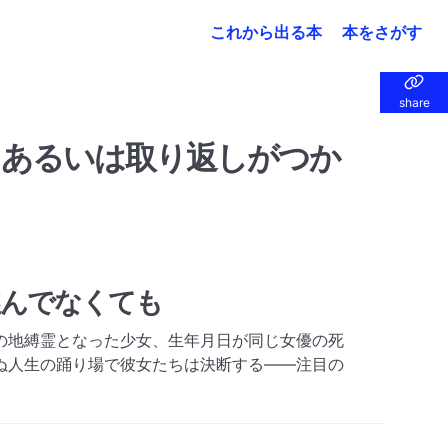
これから出る本
本をさがす
share
share
、あるいは取り返しがつか
選んでなくても
の地縛霊となった少女、生年月日が同じ女優の死
ぬ人生の踊り場で彼女たちは決断する――注目の