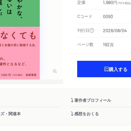
定価
1,980
円
（10％税込
Cコード
0093
刊行日
2026/08/04
ページ数
192
頁
購入する
著作者プロフィール
ーズ・関連本
感想をおくる