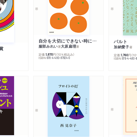
自分を大切にできない時に読む本
パルト
服部みれい
大原扁理
加納愛子
著
著
著
賞
定価:
円
（10％税込み）
1,870
定価:
円
（1
1,760
ISBN:
978-4-480-87924-0
ISBN:
978-4-480-8