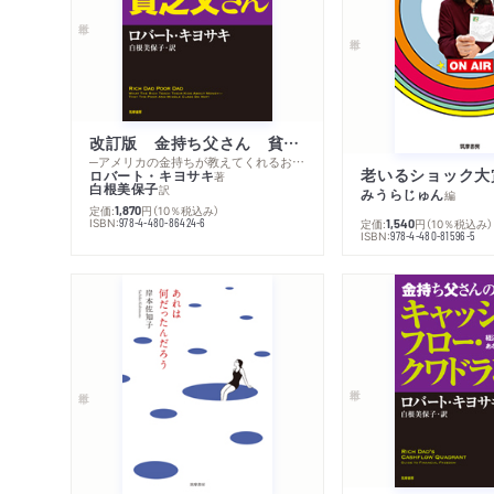
改訂版 金持ち父さん 貧乏父さん
─アメリカの金持ちが教えてくれるお金の哲学
老いるショック大
ロバート・キヨサキ
著
白根美保子
訳
みうらじゅん
編
定価:
円
（10％税込み）
1,870
ISBN:
978-4-480-86424-6
定価:
円
（10％税込み）
1,540
ISBN:
978-4-480-81596-5