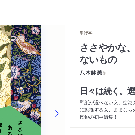
単行本
ささやかな
ないもの
八木詠美
著
日々は続く。
壁紙が選べない女、空港
に動揺する女、ままなら
気鋭の初中編集！
Next slide