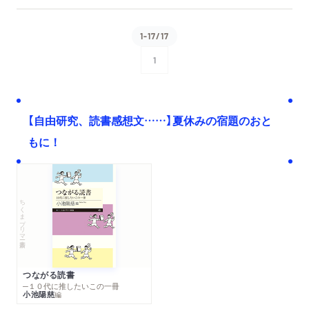
1-17/17
1
次へ
【自由研究、読書感想文……】夏休みの宿題のおと
もに！
ちくまプリマー新書
つながる読書
─１０代に推したいこの一冊
小池陽慈
編