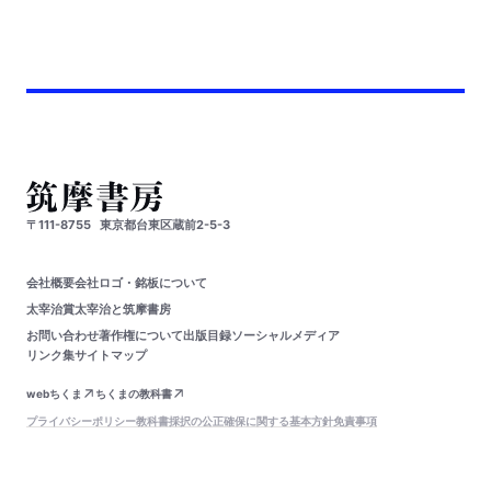
〒111-8755
東京都台東区蔵前2-5-3
会社概要
会社ロゴ・銘板について
太宰治賞
太宰治と筑摩書房
お問い合わせ
著作権について
出版目録
ソーシャルメディア
リンク集
サイトマップ
webちくま
ちくまの教科書
プライバシーポリシー
教科書採択の公正確保に関する基本方針
免責事項