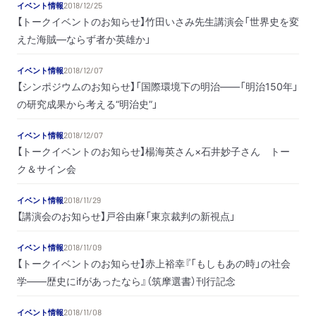
イベント情報
2018/12/25
【トークイベントのお知らせ】竹田いさみ先生講演会「世界史を変
えた海賊―ならず者か英雄か」
イベント情報
2018/12/07
【シンポジウムのお知らせ】「国際環境下の明治――「明治150年」
の研究成果から考える“明治史”」
イベント情報
2018/12/07
【トークイベントのお知らせ】楊海英さん×石井妙子さん トー
ク＆サイン会
イベント情報
2018/11/29
【講演会のお知らせ】戸谷由麻「東京裁判の新視点」
イベント情報
2018/11/09
【トークイベントのお知らせ】赤上裕幸『「もしもあの時」の社会
学――歴史にifがあったなら』（筑摩選書）刊行記念
イベント情報
2018/11/08