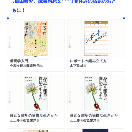
【自由研究、読書感想文……】夏休みの宿題のおと
もに！
ちくま文庫
ちくま学芸文庫
考現学入門
レポートの組み立て方
今和次郎
藤森照信
木下是雄
著
編
著
ちくま文庫
ちくま文庫
身近な雑草の愉快な生きかた
身近な雑草の愉快な生きかた
三上修
稲垣栄洋
三上修
稲垣栄洋
著
著
著
著