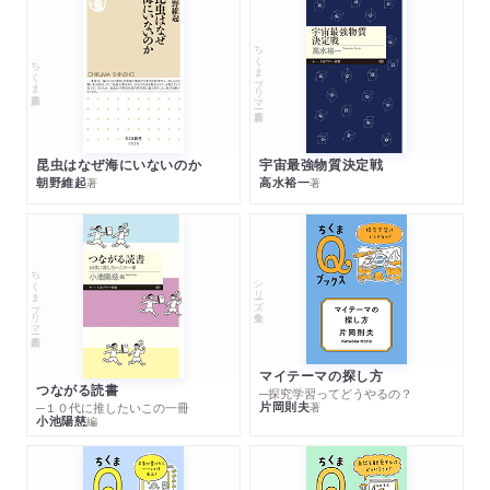
ちくまプリマー新書
ちくま新書
昆虫はなぜ海にいないのか
宇宙最強物質決定戦
朝野維起
高水裕一
著
著
ちくまプリマー新書
シリーズ・全集
マイテーマの探し方
つながる読書
─探究学習ってどうやるの？
片岡則夫
著
─１０代に推したいこの一冊
小池陽慈
編