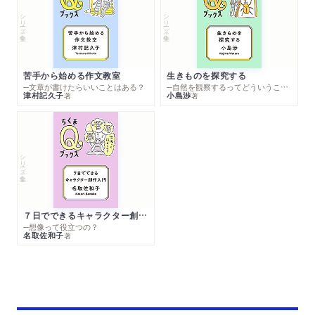
シリーズ・全集
シリーズ・全集
苦手から始める作文教室
生きものを探究する
─文章が書けたらいいことはある？
─自然を観察するってどういうこと？
津村記久子
小島渉
著
著
シリーズ・全集
７日でできるキャラクター創作入門
─想像って役立つの？
名取佐和子
著