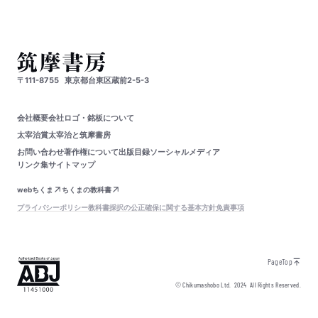
〒111-8755
東京都台東区蔵前2-5-3
会社概要
会社ロゴ・銘板について
太宰治賞
太宰治と筑摩書房
お問い合わせ
著作権について
出版目録
ソーシャルメディア
リンク集
サイトマップ
webちくま
ちくまの教科書
プライバシーポリシー
教科書採択の公正確保に関する基本方針
免責事項
PageTop
© Chikumashobo Ltd.
2024
All Rights Reserved.