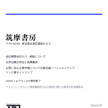
〒111-8755
東京都台東区蔵前2-5-3
会社概要
会社ロゴ・銘板について
太宰治賞
太宰治と筑摩書房
お問い合わせ
著作権について
出版目録
ソーシャルメディア
リンク集
サイトマップ
webちくま
ちくまの教科書
プライバシーポリシー
教科書採択の公正確保に関する基本方針
免責事項
PageTop