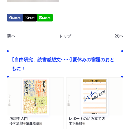
Share
Post
Share
前へ
次へ
トップ
【自由研究、読書感想文……】夏休みの宿題のおと
もに！
ちくま文庫
ちくま学芸文庫
考現学入門
レポートの組み立て方
今和次郎
藤森照信
木下是雄
著
編
著