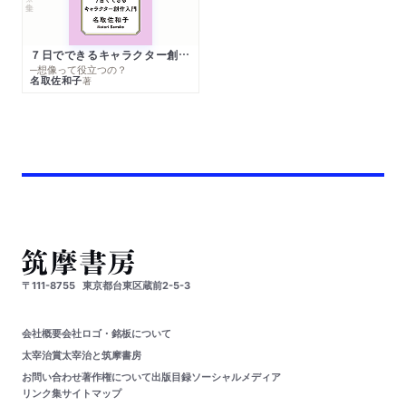
７日でできるキャラクター創作入門
─想像って役立つの？
名取佐和子
著
〒111-8755
東京都台東区蔵前2-5-3
会社概要
会社ロゴ・銘板について
太宰治賞
太宰治と筑摩書房
お問い合わせ
著作権について
出版目録
ソーシャルメディア
リンク集
サイトマップ