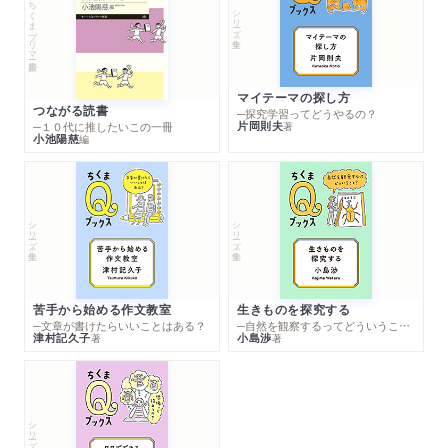
ちくまプリマー新書
シリーズ・全集
マイテーマの探し方
つながる読書
─探究学習ってどうやるの？
片岡則夫
著
─１０代に推したいこの一冊
小池陽慈
編
シリーズ・全集
シリーズ・全集
苦手から始める作文教室
生きものを探究する
─文章が書けたらいいことはある？
─自然を観察するってどういうこと？
津村記久子
小島渉
著
著
シリーズ・全集