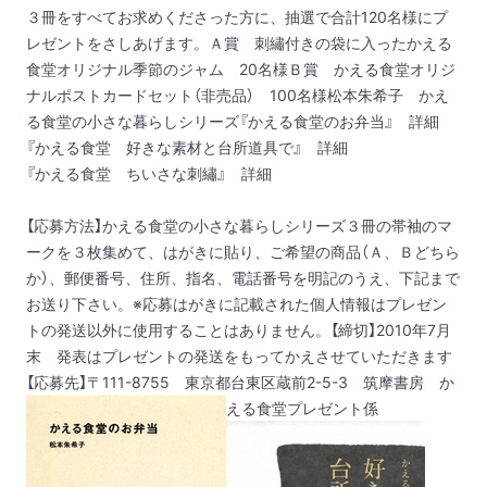
３冊をすべてお求めくださった方に、抽選で合計120名様にプ
レゼントをさしあげます。
Ａ賞 刺繡付きの袋に入ったかえる
食堂オリジナル季節のジャム 20名様
Ｂ賞 かえる食堂オリジ
ナルポストカードセット（非売品） 100名様
松本朱希子 かえ
る食堂の小さな暮らしシリーズ
『かえる食堂のお弁当』
詳細
『かえる食堂 好きな素材と台所道具で』
詳細
『かえる食堂 ちいさな刺繡』
詳細
【応募方法】かえる食堂の小さな暮らしシリーズ３冊の帯袖のマ
ークを３枚集めて、はがきに貼り、ご希望の商品（Ａ、Ｂどちら
か）、郵便番号、住所、指名、電話番号を明記のうえ、下記まで
お送り下さい。
※応募はがきに記載された個人情報はプレゼン
トの発送以外に使用することはありません。
【締切】2010年7月
末 発表はプレゼントの発送をもってかえさせていただきます
【応募先】〒111-8755 東京都台東区蔵前2-5-3 筑摩書房 か
える食堂プレゼント係