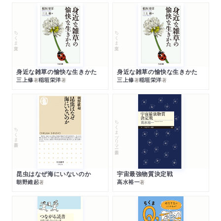
ちくま文庫
ちくま文庫
身近な雑草の愉快な生きかた
身近な雑草の愉快な生きかた
三上修
稲垣栄洋
三上修
稲垣栄洋
著
著
著
著
ちくまプリマー新書
ちくま新書
昆虫はなぜ海にいないのか
宇宙最強物質決定戦
朝野維起
高水裕一
著
著