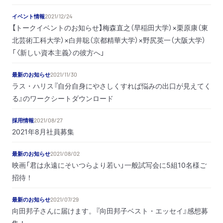
イベント情報
2021/12/24
【トークイベントのお知らせ】梅森直之（早稲田大学）×栗原康（東
北芸術工科大学）×白井聡（京都精華大学）×野尻英一（大阪大学）
「〈新しい資本主義〉の彼方へ」
最新のお知らせ
2021/11/30
ラス・ハリス『自分自身にやさしくすれば悩みの出口が見えてく
る』のワークシートダウンロード
採用情報
2021/08/27
2021年8月社員募集
最新のお知らせ
2021/08/02
映画「君は永遠にそいつらより若い」一般試写会に5組10名様ご
招待！
最新のお知らせ
2021/07/29
向田邦子さんに届けます。『向田邦子ベスト・エッセイ』感想募