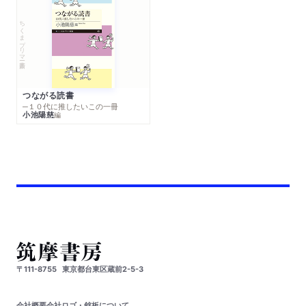
ちくまプリマー新書
つながる読書
─１０代に推したいこの一冊
小池陽慈
編
〒111-8755
東京都台東区蔵前2-5-3
会社概要
会社ロゴ・銘板について