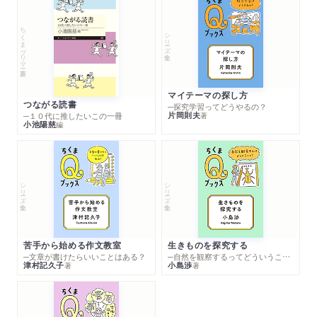
ちくまプリマー新書
シリーズ・全集
マイテーマの探し方
つながる読書
─探究学習ってどうやるの？
片岡則夫
著
─１０代に推したいこの一冊
小池陽慈
編
シリーズ・全集
シリーズ・全集
苦手から始める作文教室
生きものを探究する
─文章が書けたらいいことはある？
─自然を観察するってどういうこと？
津村記久子
小島渉
著
著