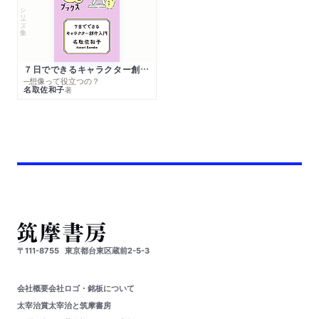
シリーズ・全集
７日でできるキャラクター創作入門
─想像って役立つの？
名取佐和子
著
〒111-8755
東京都台東区蔵前2-5-3
会社概要
会社ロゴ・銘板について
太宰治賞
太宰治と筑摩書房