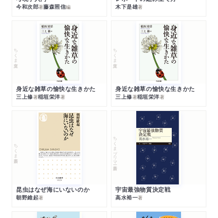
今和次郎
藤森照信
木下是雄
著
編
著
ちくま文庫
ちくま文庫
身近な雑草の愉快な生きかた
身近な雑草の愉快な生きかた
三上修
稲垣栄洋
三上修
稲垣栄洋
著
著
著
著
ちくまプリマー新書
ちくま新書
昆虫はなぜ海にいないのか
宇宙最強物質決定戦
朝野維起
高水裕一
著
著