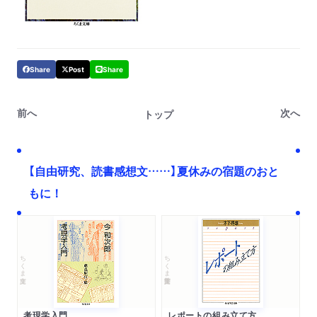
Share
Post
Share
前へ
次へ
トップ
【自由研究、読書感想文……】夏休みの宿題のおと
もに！
ちくま文庫
ちくま学芸文庫
考現学入門
レポートの組み立て方