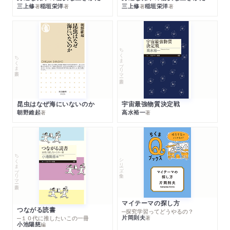
三上修
稲垣栄洋
三上修
稲垣栄洋
著
著
著
著
ちくまプリマー新書
ちくま新書
昆虫はなぜ海にいないのか
宇宙最強物質決定戦
朝野維起
高水裕一
著
著
ちくまプリマー新書
シリーズ・全集
マイテーマの探し方
つながる読書
─探究学習ってどうやるの？
片岡則夫
著
─１０代に推したいこの一冊
小池陽慈
編