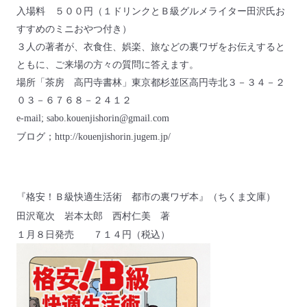
入場料 ５００円（１ドリンクと
Ｂ級グルメライター田沢氏お
すすめのミニおやつ付き）
３人の著者が、衣食住、娯楽、旅などの裏ワザをお伝えすると
ともに、ご来場の方々の質問に答えます。
場所「茶房 高円寺書林」東京都杉並区高円寺北３－３４－２
０３－６７６８－２４１２
e-mail;
sabo.kouenjishorin@gmail.com
ブログ；
http://kouenjishorin.jugem.jp/
『格安！Ｂ級快適生活術 都市の裏ワザ本』（ちくま文庫）
田沢竜次 岩本太郎 西村仁美 著
１月８日発売 ７１４円（税込）