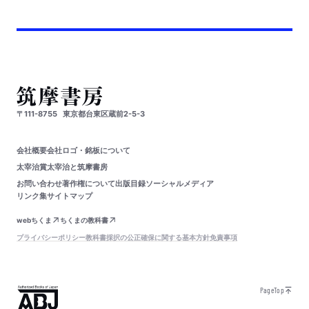
〒111-8755
東京都台東区蔵前2-5-3
会社概要
会社ロゴ・銘板について
太宰治賞
太宰治と筑摩書房
お問い合わせ
著作権について
出版目録
ソーシャルメディア
リンク集
サイトマップ
webちくま
ちくまの教科書
プライバシーポリシー
教科書採択の公正確保に関する基本方針
免責事項
PageTop