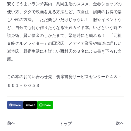
安くてうまいランチ案内、共同生活のススメ、金券ショップの
使い方、タダで映画を見る方法など、衣食住、娯楽のお得で楽
しい
60
の方法。 ただ楽しいだけじゃない！ 服やイベントな
ど、自分でも何か作りたくなる実践ガイド本。いざという時の
護身術、賢い借金のしかたまで、緊急時にも頼れる！ 「元祖
Ｂ級グルメライター」の田沢氏、
メディア業界や鉄道に詳しい
岩本
氏、野宿生活にも詳しい西村氏の３名による書き下ろし文
庫。
この本のお問い合わせ先 筑摩書房サービスセンター０４８－
６５１－００５３
Share
Post
Share
前へ
次へ
トップ