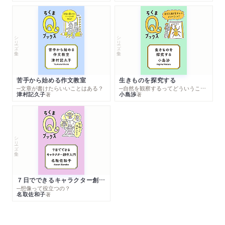
シリーズ・全集
シリーズ・全集
苦手から始める作文教室
生きものを探究する
─文章が書けたらいいことはある？
─自然を観察するってどういうこと？
津村記久子
小島渉
著
著
シリーズ・全集
７日でできるキャラクター創作入門
─想像って役立つの？
名取佐和子
著