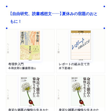
【自由研究、読書感想文……】夏休みの宿題のおと
もに！
ちくま文庫
ちくま学芸文庫
考現学入門
レポートの組み立て方
今和次郎
藤森照信
木下是雄
著
編
著
ちくま文庫
ちくま文庫
身近な雑草の愉快な生きかた
身近な雑草の愉快な生きかた