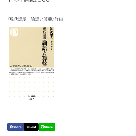
『現代語訳 論語と算盤』
詳細
Share
Post
Share