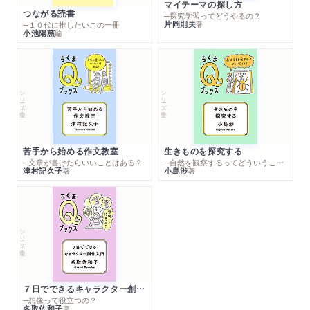
マイテーマの探し方
つながる読書
─探究学習ってどうやるの？
片岡則夫
著
─１０代に推したいこの一冊
小池陽慈
編
シリーズ・全集
シリーズ・全集
苦手から始める作文教室
生きものを探究する
─文章が書けたらいいことはある？
─自然を観察するってどういうこと？
津村記久子
小島渉
著
著
シリーズ・全集
７日でできるキャラクター創作入門
─想像って役立つの？
名取佐和子
著