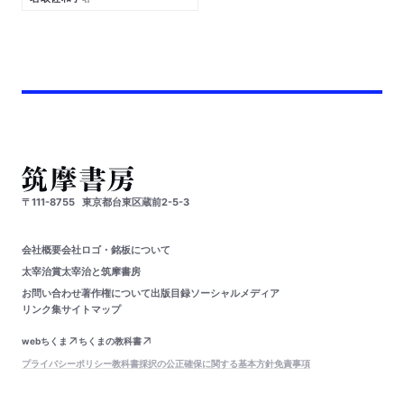
〒111-8755
東京都台東区蔵前2-5-3
会社概要
会社ロゴ・銘板について
太宰治賞
太宰治と筑摩書房
お問い合わせ
著作権について
出版目録
ソーシャルメディア
リンク集
サイトマップ
webちくま
ちくまの教科書
プライバシーポリシー
教科書採択の公正確保に関する基本方針
免責事項