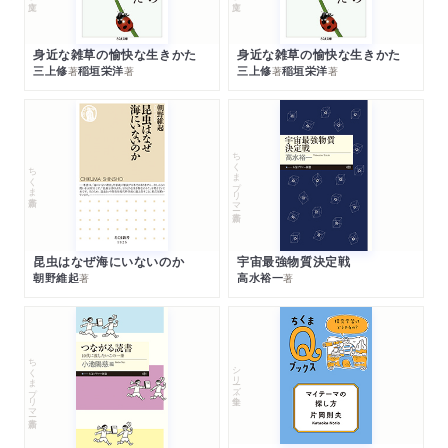
身近な雑草の愉快な生きかた
身近な雑草の愉快な生きかた
三上修
稲垣栄洋
三上修
稲垣栄洋
著
著
著
著
ちくまプリマー新書
ちくま新書
昆虫はなぜ海にいないのか
宇宙最強物質決定戦
朝野維起
高水裕一
著
著
ちくまプリマー新書
シリーズ・全集