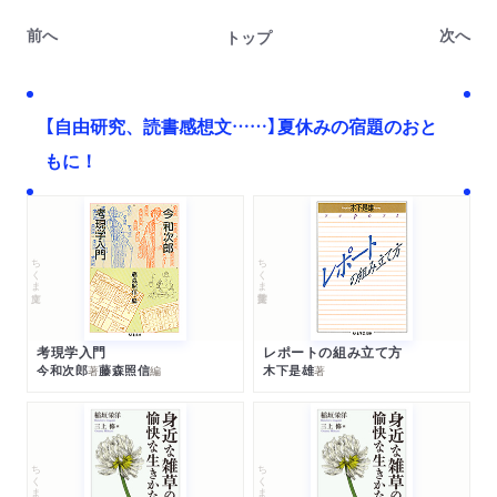
前へ
次へ
トップ
【自由研究、読書感想文……】夏休みの宿題のおと
もに！
ちくま文庫
ちくま学芸文庫
考現学入門
レポートの組み立て方
今和次郎
藤森照信
木下是雄
著
編
著
ちくま文庫
ちくま文庫