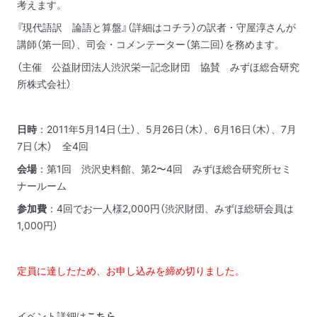
考えます。
『
現代語訳 論語と算盤
』（詳細は
コチラ
）の訳者・守屋淳さんが
講師（第一回）、司会・コメンテーター（第二回）を務めます。
（主催 公益財団法人渋沢栄一記念財団 協賛 みずほ総合研究
所株式会社）
日時
：2011年5月14日（土）、5月26日（木）、6月16日（木）、7月
7日（木） 全4回
会場
：第1回 渋沢史料館、第2〜4回 みずほ総合研究所セミ
ナールーム
参加費
：4回でお一人様2,000円（渋沢財団、みずほ総研会員は
1,000円）
定員に達したため、お申し込みを締め切りました。
イベント詳細は
こちら