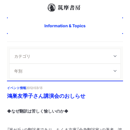
Information & Topics
イベント情報
2012/03/13
鴻巣友季子さん講演会のおしらせ
◆なぜ翻訳は苦しく愉しいのか◆
『嵐が丘』の翻訳者であり、ちくま文庫『全身翻訳家』の著者、鴻