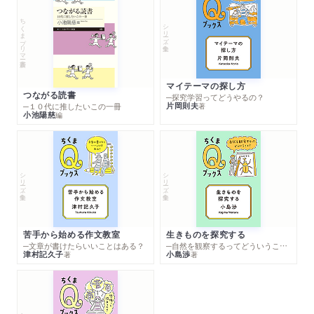
ちくまプリマー新書
シリーズ・全集
マイテーマの探し方
つながる読書
─探究学習ってどうやるの？
片岡則夫
著
─１０代に推したいこの一冊
小池陽慈
編
シリーズ・全集
シリーズ・全集
苦手から始める作文教室
生きものを探究する
─文章が書けたらいいことはある？
─自然を観察するってどういうこと？
津村記久子
小島渉
著
著