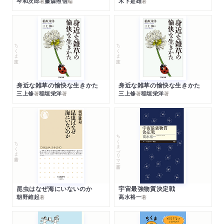
今和次郎
藤森照信
木下是雄
著
編
著
ちくま文庫
ちくま文庫
身近な雑草の愉快な生きかた
身近な雑草の愉快な生きかた
三上修
稲垣栄洋
三上修
稲垣栄洋
著
著
著
著
ちくまプリマー新書
ちくま新書
昆虫はなぜ海にいないのか
宇宙最強物質決定戦
朝野維起
高水裕一
著
著