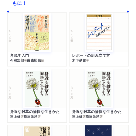
もに！
ちくま文庫
ちくま学芸文庫
考現学入門
レポートの組み立て方
今和次郎
藤森照信
木下是雄
著
編
著
ちくま文庫
ちくま文庫
身近な雑草の愉快な生きかた
身近な雑草の愉快な生きかた
三上修
稲垣栄洋
三上修
稲垣栄洋
著
著
著
著