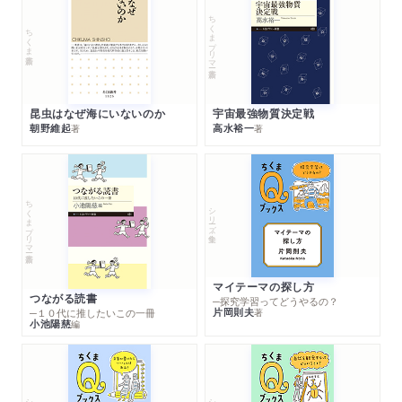
ちくまプリマー新書
ちくま新書
昆虫はなぜ海にいないのか
宇宙最強物質決定戦
朝野維起
高水裕一
著
著
ちくまプリマー新書
シリーズ・全集
マイテーマの探し方
つながる読書
─探究学習ってどうやるの？
片岡則夫
著
─１０代に推したいこの一冊
小池陽慈
編