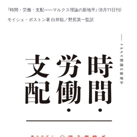
『時間・労働・支配——マルクス理論の新地平』（8月11日刊）
モイシェ・ポストン著 白井聡／野尻英一監訳