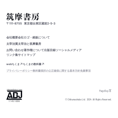
〒111-8755
東京都台東区蔵前2-5-3
会社概要
会社ロゴ・銘板について
太宰治賞
太宰治と筑摩書房
お問い合わせ
著作権について
出版目録
ソーシャルメディア
リンク集
サイトマップ
webちくま
ちくまの教科書
プライバシーポリシー
教科書採択の公正確保に関する基本方針
免責事項
PageTop
© Chikumashobo Ltd.
2024
All Rights Reserved.