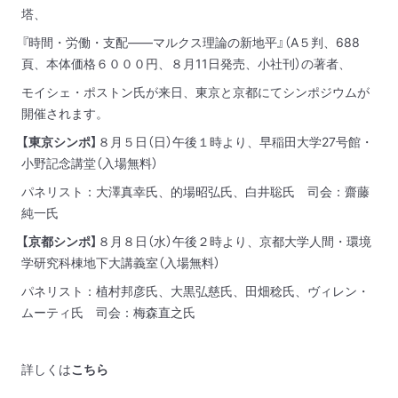
塔、
『時間・労働・支配——マルクス理論の新地平』（A５判、688
頁、本体価格６０００円、８月11日発売、小社刊）の著者、
モイシェ・ポストン氏が来日、東京と京都にてシンポジウムが
開催されます。
【東京シンポ】
８月５日（日）午後１時より、早稲田大学27号館・
小野記念講堂（入場無料）
パネリスト：大澤真幸氏、的場昭弘氏、白井聡氏 司会：齋藤
純一氏
【京都シンポ】
８月８日（水）午後２時より、京都大学人間・環境
学研究科棟地下大講義室（入場無料）
パネリスト：植村邦彦氏、大黒弘慈氏、田畑稔氏、ヴィレン・
ムーティ氏 司会：梅森直之氏
詳しくは
こちら