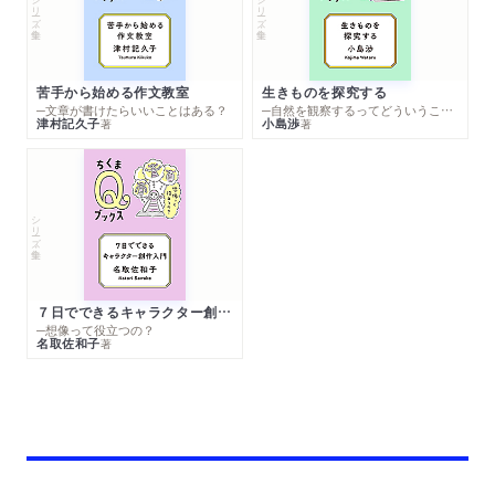
シリーズ・全集
シリーズ・全集
苦手から始める作文教室
生きものを探究する
─文章が書けたらいいことはある？
─自然を観察するってどういうこと？
津村記久子
小島渉
著
著
シリーズ・全集
７日でできるキャラクター創作入門
─想像って役立つの？
名取佐和子
著