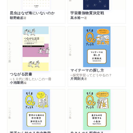
昆虫はなぜ海にいないのか
宇宙最強物質決定戦
朝野維起
高水裕一
著
著
ちくまプリマー新書
シリーズ・全集
マイテーマの探し方
つながる読書
─探究学習ってどうやるの？
片岡則夫
著
─１０代に推したいこの一冊
小池陽慈
編
シリーズ・全集
シリーズ・全集