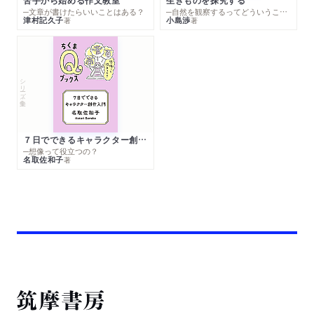
苦手から始める作文教室
生きものを探究する
─文章が書けたらいいことはある？
─自然を観察するってどういうこと？
津村記久子
小島渉
著
著
シリーズ・全集
７日でできるキャラクター創作入門
─想像って役立つの？
名取佐和子
著