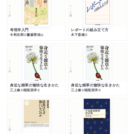
ちくま文庫
ちくま学芸文庫
考現学入門
レポートの組み立て方
今和次郎
藤森照信
木下是雄
著
編
著
ちくま文庫
ちくま文庫
身近な雑草の愉快な生きかた
身近な雑草の愉快な生きかた
三上修
稲垣栄洋
三上修
稲垣栄洋
著
著
著
著
ちくまプリマー新書
ちくま新書