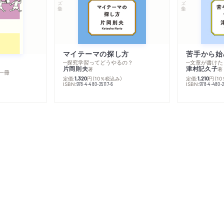
マイテーマの探し方
苦手から始
─探究学習ってどうやるの？
─文章が書けた
片岡則夫
津村記久子
著
著
一冊
定価:
円
（10％税込み）
定価:
円
（1
1,320
1,210
ISBN:
ISBN:
978-4-480-25117-6
978-4-480-2