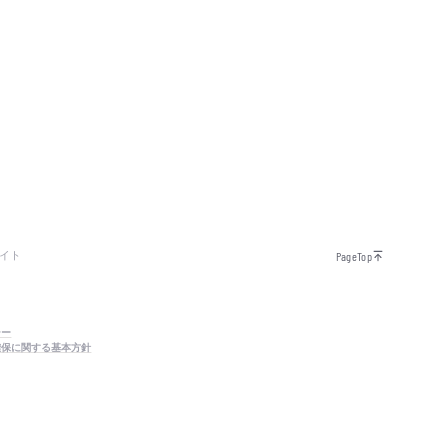
イト
PageTop
シー
確保に関する基本方針