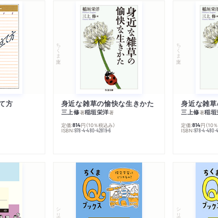
ちくま文庫
ちくま文庫
て方
身近な雑草の愉快な生きかた
身近な雑草
三上修
稲垣栄洋
三上修
稲垣
著
著
著
定価:
円
（10％税込み）
定価:
円
（10
814
814
ISBN:
ISBN:
978-4-480-42819-6
978-4-480-
シリーズ・全集
シリーズ・全集