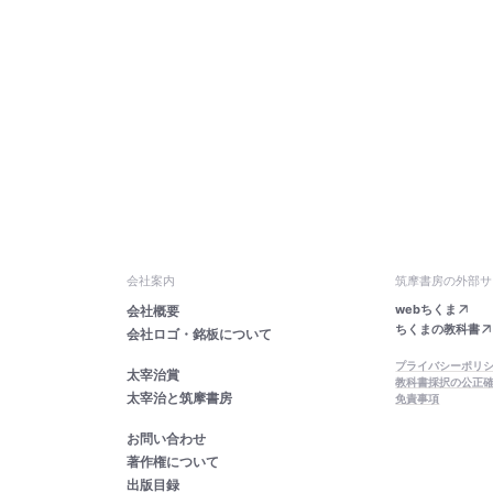
会社案内
筑摩書房の外部サ
webちくま
会社概要
ちくまの教科書
会社ロゴ・銘板について
プライバシーポリ
太宰治賞
教科書採択の公正
太宰治と筑摩書房
免責事項
お問い合わせ
著作権について
出版目録