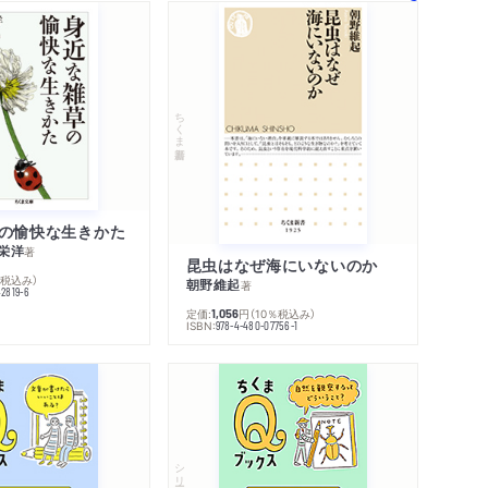
ちくま新書
の愉快な生きかた
栄洋
著
昆虫はなぜ海にいないのか
％税込み）
朝野維起
著
42819-6
定価:
円
（10％税込み）
1,056
ISBN:
978-4-480-07756-1
シリーズ・全集