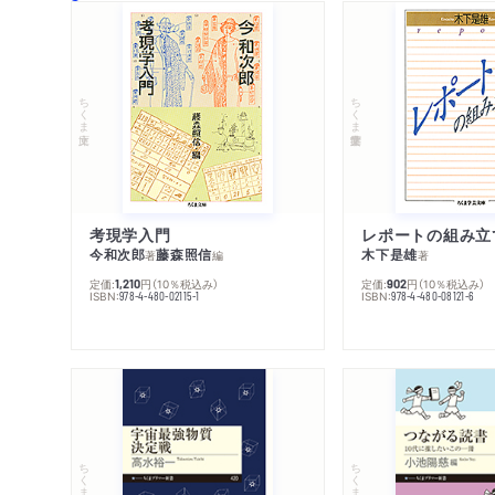
ちくま文庫
ちくま学芸文庫
考現学入門
レポートの組み立
今和次郎
藤森照信
木下是雄
著
編
著
定価:
円
（10％税込み）
定価:
円
（10％税込み）
1,210
902
ISBN:
ISBN:
978-4-480-02115-1
978-4-480-08121-6
ちくまプリマー新書
ちくまプリマー新書