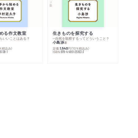
める作文教室
生きものを探究する
らいいことはある？
─自然を観察するってどういうこと？
小島渉
著
0％税込み）
定価:
円
（10％税込み）
1,540
ISBN:
5138-1
978-4-480-25163-3