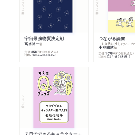
宇宙最強物質決定戦
つながる読書
高水裕一
─１０代に推したいこの
著
小池陽慈
編
定価:
円
（10％税込み）
858
定価:
円
（10％税込み）
1,078
ISBN:
978-4-480-68445-5
ISBN:
978-4-480-68476-9
シリーズ・全集
７日でできるキャラクター創作入門