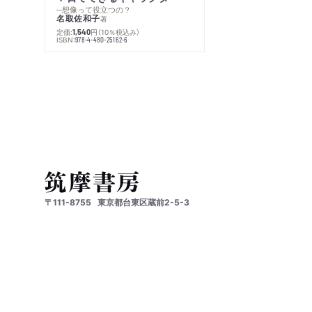
─想像って役立つの？
名取佐和子
著
定価:
円
（10％税込み）
1,540
ISBN:
978-4-480-25162-6
〒111-8755
東京都台東区蔵前2-5-3