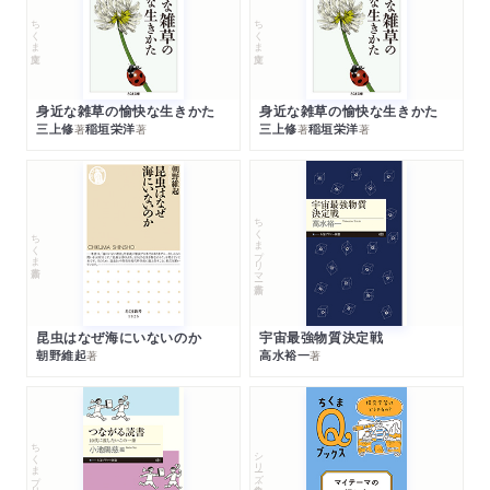
ちくま文庫
ちくま文庫
身近な雑草の愉快な生きかた
身近な雑草の愉快な生きかた
三上修
稲垣栄洋
三上修
稲垣栄洋
著
著
著
著
ちくまプリマー新書
ちくま新書
昆虫はなぜ海にいないのか
宇宙最強物質決定戦
朝野維起
高水裕一
著
著
ちくまプリマー新書
シリーズ・全集