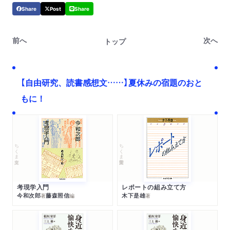
Share
Post
Share
前へ
次へ
トップ
【自由研究、読書感想文……】夏休みの宿題のおと
もに！
ちくま文庫
ちくま学芸文庫
考現学入門
レポートの組み立て方
今和次郎
藤森照信
木下是雄
著
編
著