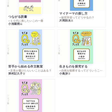
マイテーマの探し方
つながる読書
─探究学習ってどうやるの？
片岡則夫
著
─１０代に推したいこの一冊
小池陽慈
編
シリーズ・全集
シリーズ・全集
苦手から始める作文教室
生きものを探究する
─文章が書けたらいいことはある？
─自然を観察するってどういうこと？
津村記久子
小島渉
著
著
シリーズ・全集