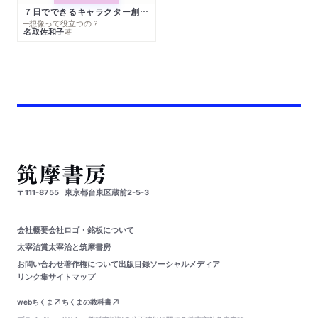
７日でできるキャラクター創作入門
─想像って役立つの？
名取佐和子
著
〒111-8755
東京都台東区蔵前2-5-3
会社概要
会社ロゴ・銘板について
太宰治賞
太宰治と筑摩書房
お問い合わせ
著作権について
出版目録
ソーシャルメディア
リンク集
サイトマップ
webちくま
ちくまの教科書