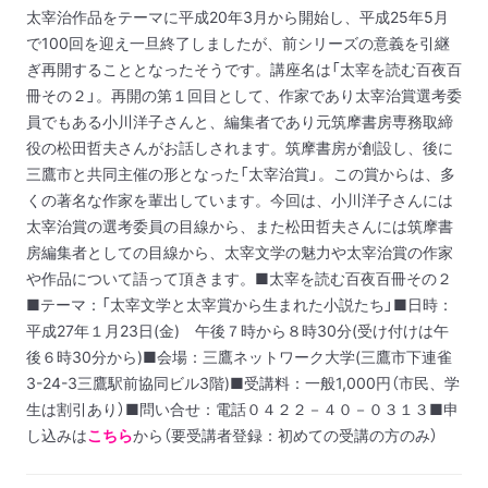
太宰治作品をテーマに平成20年3月から開始し、平成25年5月
で100回を迎え一旦終了しましたが、前シリーズの意義を引継
ぎ再開することとなったそうです。
講座名は「太宰を読む百夜百
冊その２」。再開の第１回目として、作家であり太宰治賞選考委
員でもある小川洋子さんと、編集者であり元筑摩書房専務取締
役の松田哲夫さんがお話しされます。
筑摩書房が創設し、後に
三鷹市と共同主催の形となった「太宰治賞」。この賞からは、多
くの著名な作家を輩出しています。今回は、小川洋子さんには
太宰治賞の選考委員の目線から、また松田哲夫さんには筑摩書
房編集者としての目線から、太宰文学の魅力や太宰治賞の作家
や作品について語って頂きます。
■太宰を読む百夜百冊その２
■テーマ：「太宰文学と太宰賞から生まれた小説たち」
■日時：
平成27年１月23日(金) 午後７時から８時30分
(受け付けは午
後６時30分から)
■会場：三鷹ネットワーク大学
(三鷹市下連雀
3-24-3三鷹駅前協同ビル3階)
■受講料：一般1,000円（市民、学
生は割引あり）
■問い合せ：電話０４２２－４０－０３１３
■申
し込みは
こちら
から（要受講者登録：初めての受講の方のみ）