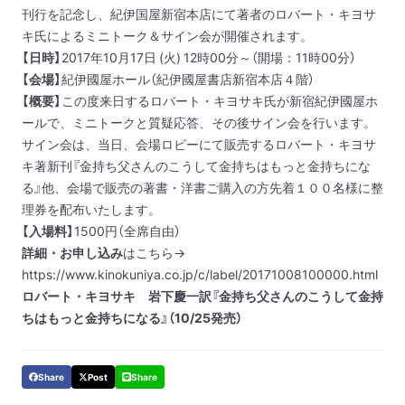
刊行を記念し、紀伊国屋新宿本店にて著者のロバート・キヨサ
キ氏によるミニトーク＆サイン会が開催されます。
【日時】
2017年10月17日 (火) 12時00分～（開場：11時00分）
【会場】
紀伊國屋ホール（紀伊國屋書店新宿本店４階）
【概要】
この度来日するロバート・キヨサキ氏が新宿紀伊國屋ホ
ールで、ミニトークと質疑応答、その後サイン会を行います。
サイン会は、当日、会場ロビーにて販売するロバート・キヨサ
キ著新刊『金持ち父さんのこうして金持ちはもっと金持ちにな
る』他、会場で販売の著書・洋書ご購入の方先着１００名様に整
理券を配布いたします。
【入場料】
1500円（全席自由）
詳細・お申し込み
はこちら→
https://www.kinokuniya.co.jp/c/label/20171008100000.html
ロバート・キヨサキ 岩下慶一訳『金持ち父さんのこうして金持
ちはもっと金持ちになる』（10/25発売）
Share
Post
Share