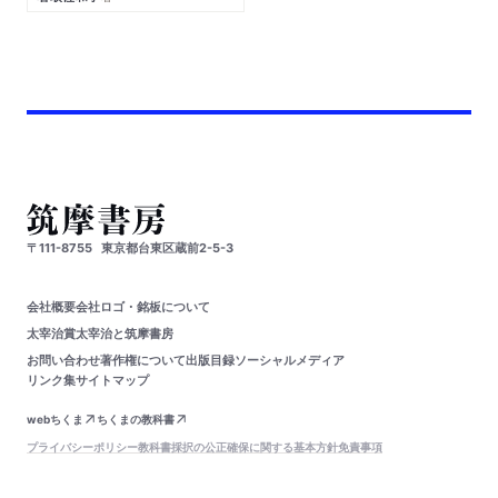
〒111-8755
東京都台東区蔵前2-5-3
会社概要
会社ロゴ・銘板について
太宰治賞
太宰治と筑摩書房
お問い合わせ
著作権について
出版目録
ソーシャルメディア
リンク集
サイトマップ
webちくま
ちくまの教科書
プライバシーポリシー
教科書採択の公正確保に関する基本方針
免責事項