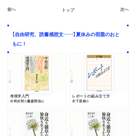
前へ
次へ
トップ
【自由研究、読書感想文……】夏休みの宿題のおと
もに！
ちくま文庫
ちくま学芸文庫
考現学入門
レポートの組み立て方
今和次郎
藤森照信
木下是雄
著
編
著
ちくま文庫
ちくま文庫