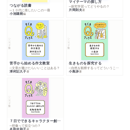
マイテーマの探し方
つながる読書
─探究学習ってどうやるの？
片岡則夫
著
─１０代に推したいこの一冊
小池陽慈
編
シリーズ・全集
シリーズ・全集
苦手から始める作文教室
生きものを探究する
─文章が書けたらいいことはある？
─自然を観察するってどういうこと？
津村記久子
小島渉
著
著
シリーズ・全集
７日でできるキャラクター創作入門
─想像って役立つの？
名取佐和子
著