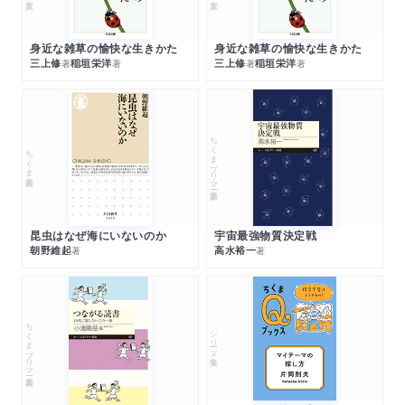
身近な雑草の愉快な生きかた
身近な雑草の愉快な生きかた
三上修
稲垣栄洋
三上修
稲垣栄洋
著
著
著
著
ちくまプリマー新書
ちくま新書
昆虫はなぜ海にいないのか
宇宙最強物質決定戦
朝野維起
高水裕一
著
著
ちくまプリマー新書
シリーズ・全集