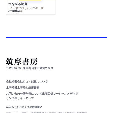
つながる読書
─１０代に推したいこの一冊
小池陽慈
編
〒111-8755
東京都台東区蔵前2-5-3
会社概要
会社ロゴ・銘板について
太宰治賞
太宰治と筑摩書房
お問い合わせ
著作権について
出版目録
ソーシャルメディア
リンク集
サイトマップ
webちくま
ちくまの教科書