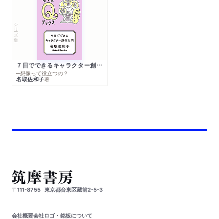
シリーズ・全集
７日でできるキャラクター創作入門
─想像って役立つの？
名取佐和子
著
〒111-8755
東京都台東区蔵前2-5-3
会社概要
会社ロゴ・銘板について