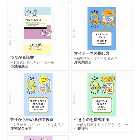
ちくまプリマー新書
シリーズ・全集
マイテーマの探し方
つながる読書
─探究学習ってどうやるの？
片岡則夫
著
─１０代に推したいこの一冊
小池陽慈
編
シリーズ・全集
シリーズ・全集
苦手から始める作文教室
生きものを探究する
─文章が書けたらいいことはある？
─自然を観察するってどういうこと？
津村記久子
小島渉
著
著