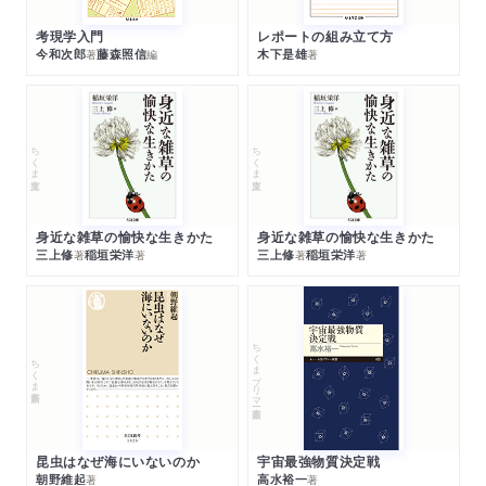
考現学入門
レポートの組み立て方
今和次郎
藤森照信
木下是雄
著
編
著
ちくま文庫
ちくま文庫
身近な雑草の愉快な生きかた
身近な雑草の愉快な生きかた
三上修
稲垣栄洋
三上修
稲垣栄洋
著
著
著
著
ちくまプリマー新書
ちくま新書
昆虫はなぜ海にいないのか
宇宙最強物質決定戦
朝野維起
高水裕一
著
著