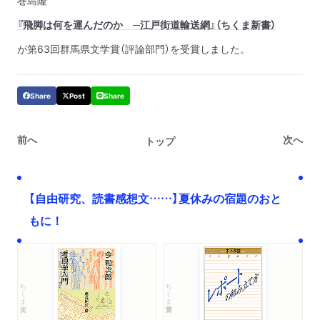
巻島隆
『飛脚は何を運んだのか ─江戸街道輸送網』（ちくま新書）
が第63回群馬県文学賞（評論部門）を受賞しました。
Share
Post
Share
前へ
次へ
トップ
【自由研究、読書感想文……】夏休みの宿題のおと
もに！
ちくま文庫
ちくま学芸文庫