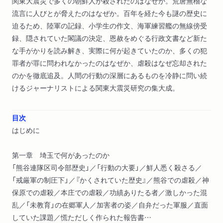
関東大震災で多くの朝鮮人が殺されたのはなぜか。荒唐無稽な
流言に人びとが脅えたのはなぜか。百年を経た今も謎の歴史に
迫るため、陸軍の記録、小学生の作文、海軍練習艦の無線傍受
録、隠されていた閣議の決定、恩赦をめぐる行政文書など新た
な手がかりを読み解き、実際に何が起きていたのか、多くの犯
罪者が罪に問われなかったのはなぜか、虐殺はなぜ忘却された
のかを徹底追及。人間の行動の深層にあるものを冷静に問い続
けるジャーナリストによる関東大震災研究の集大成。
目次
はじめに
第一章 埼玉で何があったのか
「熊谷連隊区司令部歴史」／「行動の大要」／鮮人悉く殺さる／
「戒厳軍の制圧下」／『かくされていた歴史』／熊谷での虐殺／神
保原での虐殺／本庄での虐殺／功績ありたる者／激しかった混
乱／「未教育」の在郷軍人／加害者の姿／自弁だった軍服／直面
していた課題／慌ただしく作られた報告書