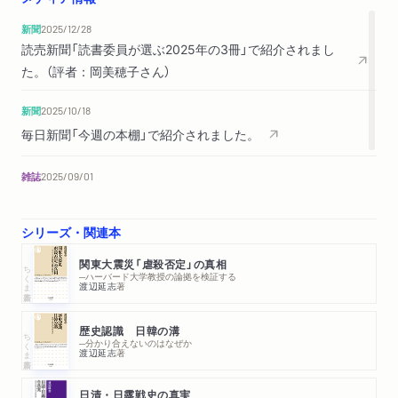
「兵器を使用せる事件調査表」／九月一日／九月二日／九月三日
新聞
2025/12/28
／九月四日／九月五日／九月六日／多かった江東方面／軍隊の
読売新聞「読書委員が選ぶ2025年の3冊」で紹介されまし
動きの分析／戒厳令の実態／『帝都復興秘録』／枢密顧問官・伊
た。（評者：岡美穂子さん）
東巳代治／引用された水野内相の発言／在郷軍人会麻布支部の
資料／神奈川警備隊法務部の日誌／「軍事戒厳」と「行政戒厳」／
新聞
2025/10/18
軍隊の内部事情／市民が掘り起こした証言／新聞記事が伝える
毎日新聞「今週の本棚」で紹介されました。
虐殺／二つの印鑑が捺されたチラシ／『関東大震災の治安回顧』
／流言の発生と伝播／世田谷警察署長の報告書／仙台の河北新
雑誌
2025/09/01
報／方針の急転回／思想検事・吉河光貞の見解／「偶成された異
「週刊現代」9月15日号「Book Review」で紹介されました。（評
質的群衆」の特徴／「下層細民」／教育程度の統計
者：尾原宏之さん）
シリーズ・関連本
第六章 「不逞鮮人」の正体
関東大震災「虐殺否定」の真相
ちくま新書
─ハーバード大学教授の論拠を検証する
流言はなぜ信じられたのか／「不逞鮮人」の登場／尼港事件／
渡辺延志
著
「敵を討て下さい」／「尼港唱歌」の募集／『国辱記』／八点の入選
作／琿春事件／首相原敬の暗殺／思想検事が検討した「不逞鮮
歴史認識 日韓の溝
ちくま新書
─分かり合えないのはなぜか
人」の来歴／安芸少将／「潮のように流れ込む」
渡辺延志
著
第七章 忘却のメカニズム
日清・日露戦史の真実