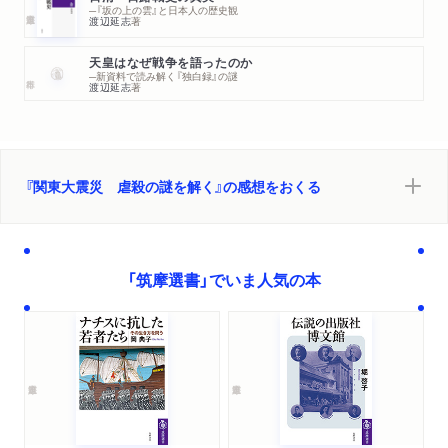
─『坂の上の雲』と日本人の歴史観
関東自警同盟／『埼玉県自警団事件経過真相』／中国人の虐殺／
渡辺延志
著
国会での質疑／「公文別録」／「恩赦制度に関する資料」／特赦と
天皇はなぜ戦争を語ったのか
減刑の違い／「極秘」の筆文字／花押のある付箋／一月六日の決
─新資料で読み解く『独白録』の謎
渡辺延志
著
定／もう一枚の付箋／法務省保護局のファイル／もう一つの勅
令／松野博一議員の質問／通説の原型／姜徳相コレクションの
謎／「鮮高秘収第二二号」の意味すること／二冊の『関東大震災』
／新たな視点を求めて
『関東大震災 虐殺の謎を解く』の感想をおくる
おわりに
参考文献
「筑摩選書」でいま人気の本