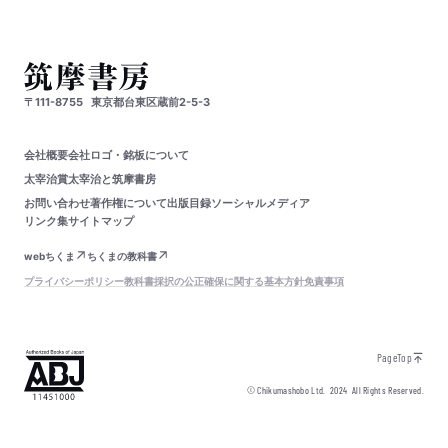
〒111-8755
東京都台東区蔵前2-5-3
会社概要
会社ロゴ・銘板について
太宰治賞
太宰治と筑摩書房
お問い合わせ
著作権について
出版目録
ソーシャルメディア
リンク集
サイトマップ
webちくま
ちくまの教科書
プライバシーポリシー
教科書採択の公正確保に関する基本方針
免責事項
PageTop
© Chikumashobo Ltd.
2024
All Rights Reserved.