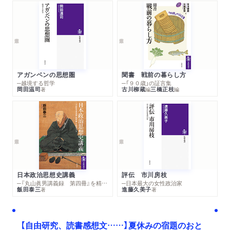
アガンベンの思想圏
聞書 戦前の暮らし方
─越境する哲学
─「９０歳」の証言集
岡田温司
古川柳蔵
三橋正枝
著
編
編
日本政治思想史講義
評伝 市川房枝
─『丸山眞男講義録 第四冊』を精読する
─日本最大の女性政治家
飯田泰三
進藤久美子
著
著
【自由研究、読書感想文……】夏休みの宿題のおと