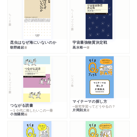
ちくまプリマー新書
ちくま新書
昆虫はなぜ海にいないのか
宇宙最強物質決定戦
朝野維起
高水裕一
著
著
ちくまプリマー新書
シリーズ・全集
マイテーマの探し方
つながる読書
─探究学習ってどうやるの？
片岡則夫
著
─１０代に推したいこの一冊
小池陽慈
編