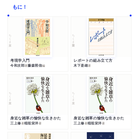
もに！
ちくま文庫
ちくま学芸文庫
考現学入門
レポートの組み立て方
今和次郎
藤森照信
木下是雄
著
編
著
ちくま文庫
ちくま文庫
身近な雑草の愉快な生きかた
身近な雑草の愉快な生きかた
三上修
稲垣栄洋
三上修
稲垣栄洋
著
著
著
著