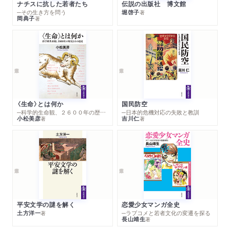
ナチスに抗した若者たち
伝説の出版社 博文館
─その生き方を問う
堀啓子
著
岡典子
著
〈生命〉とは何か
国民防空
─科学的生命観、２６００年の歴史とその超克
─日本的危機対応の失敗と教訓
小松美彦
吉川仁
著
著
平安文学の謎を解く
恋愛少女マンガ全史
土方洋一
─ラブコメと若者文化の変遷を探る
著
長山靖生
著