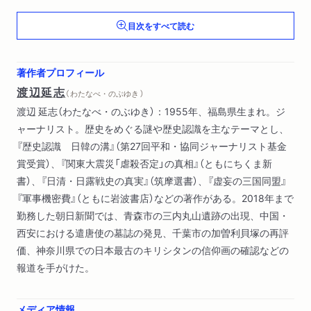
目次をすべて読む
第二章 横浜で何があったのか
『それは丘の上から始まった』／近郷隈なく暴状を呈し／統率者
なき烏合の衆／見えない実態／小学生の作文／孤立した環境／
著作者プロフィール
「宜しく遣れ」／戒厳部隊司令官の自伝／「殺してもいいという
渡辺延志
（ わたなべ・のぶゆき ）
意識」／横浜管轄の連隊区司令部
渡辺 延志（わたなべ・のぶゆき）：1955年、福島県生まれ。ジ
ャーナリスト。歴史をめぐる謎や歴史認識を主なテーマとし、
第三章 神奈川県知事の報告書
『歴史認識 日韓の溝』（第27回平和・協同ジャーナリスト基金
「鮮高秘収第二二号」／ソウルでの調査／確認できた赤い点／判
賞受賞）、『関東大震災「虐殺否定」の真相』（ともにちくま新
明した疑問／印影の正体／内務省警保局の職員名簿／独学で首
書）、『日清・日露戦史の真実』（筑摩選書）、『虚妄の三国同盟』
席合格／分類番号
『軍事機密費』（ともに岩波書店）などの著作がある。2018年まで
勤務した朝日新聞では、青森市の三内丸山遺跡の出現、中国・
第四章 練習艦磐手の傍受記録
西安における遣唐使の墓誌の発見、千葉市の加曽利貝塚の再評
横須賀鎮守府文庫／世界へ向けて発信／帰国の航海／九月一日
価、神奈川県での日本最古のキリシタンの信仰画の確認などの
／九月二日／食糧確保をめぐる視点／九月三日／九月四日／百
報道を手がけた。
年前の通信事情／東京の検事正の発言
第五章 東京で何があったのか
メディア情報