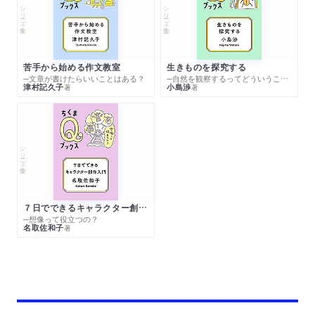
シリーズ・全集
シリーズ・全集
苦手から始める作文教室
生きものを探究する
─文章が書けたらいいことはある？
─自然を観察するってどういうこと？
津村記久子
小島渉
著
著
シリーズ・全集
７日でできるキャラクター創作入門
─想像って役立つの？
名取佐和子
著