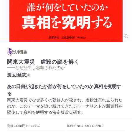
筑摩選書
関東大震災 虐殺の謎を解く
——なぜ発生し忘却されたのか
渡辺延志
著
あの日何が起きたか 誰が何をしていたのか 真相を究明す
る
関東大震災でなぜ多くの朝鮮人が殺され、虐殺は忘れ去られた
のか。このテーマを追い続けてきたジャーナリストが新資料を
駆使して真相を解明する決定版震災研究。
円
定価
ISBN
2,090
（10％税込）
978-4-480-01828-1