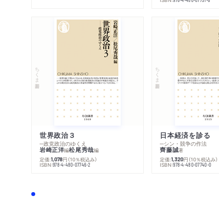
ちくま新書
ちくま新書
世界政治３
日本経済を診る
─政党政治のゆくえ
─シン・競争の作法
岩崎正洋
松尾秀哉
齊藤誠
編
編
著
定価:
円
（10％税込み）
定価:
円
（10％税込み）
1,078
1,320
ISBN:
ISBN:
978-4-480-07746-2
978-4-480-07740-0