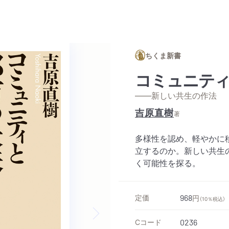
ちくま新書
コミュニティ
——新しい共生の作法
吉原直樹
著
多様性を認め、軽やかに
立するのか。新しい共生
く可能性を探る。
定価
968
円
（10％税込）
Cコード
0236
Next slide