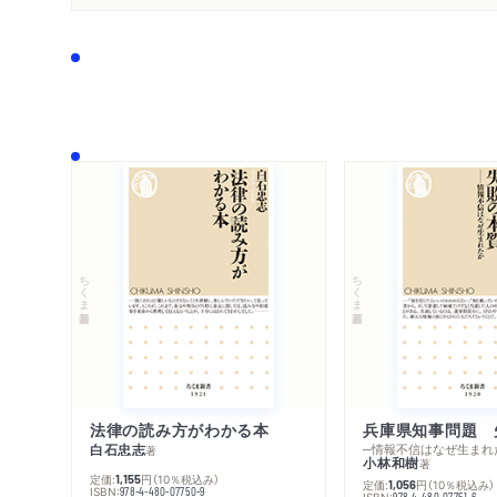
ちくま新書
ちくま新書
法律の読み方がわかる本
兵庫県知事問題 
白石忠志
─情報不信はなぜ生まれ
著
小林和樹
著
定価:
円
（10％税込み）
1,155
定価:
円
（10％税込み）
1,056
ISBN:
978-4-480-07750-9
ISBN:
978-4-480-07751-6