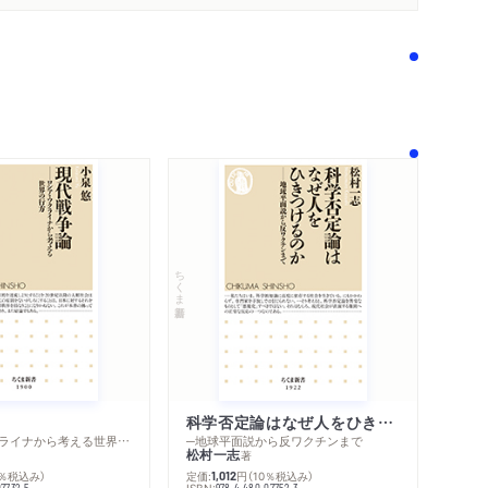
内容紹介・目次
著作者プロフィール
感想をおくる
ちくま新書
科学否定論はなぜ人をひきつけるのか
─ロシア・ウクライナから考える世界の行方
─地球平面説から反ワクチンまで
松村一志
著
0％税込み）
定価:
円
（10％税込み）
1,012
ISBN:
07732-5
978-4-480-07752-3