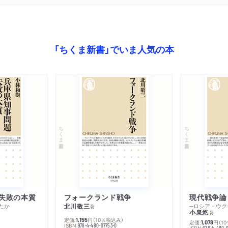
「ちくま新書」でいま人気の本
ちくま新書
ちくま新書
失敗の本質
フォークランド戦争
現代戦争論
たか
北川敬三
著
小泉悠
著
定価:
円
（10％税込み）
1,155
定価:
円
（1
1,078
ISBN:
978-4-480-07753-0
ISBN:
978-4-480-