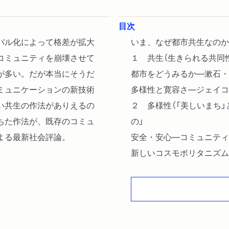
目次
バル化によって格差が拡大
いま、なぜ都市共生なのか
コミュニティを崩壊させて
１ 共生（生きられる共同
が多い。だが本当にそうだ
都市をどうみるか―漱石・
ミュニケーションの新技術
多様性と寛容さ―ジェイコ
い共生の作法がありえるの
２ 多様性（「美しいまち
ちた作法が、既存のコミュ
の」
よる最新社会評論。
安全・安心―コミュニティ
新しいコスモポリタニズム
３ ボーダーとボーダーレ
くえ
弱さと向き合うコミュニテ
多様性と差異のゆくえ―ポ