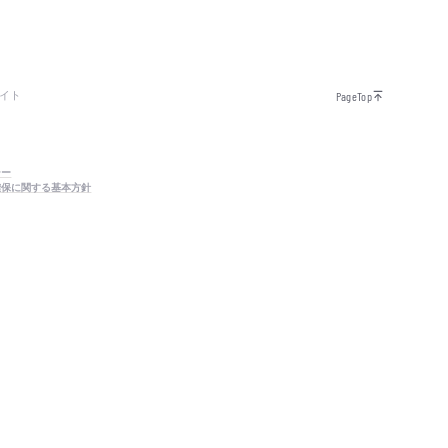
イト
PageTop
シー
確保に関する基本方針