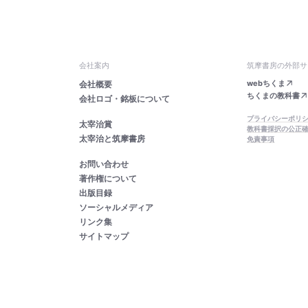
会社案内
筑摩書房の外部サ
webちくま
会社概要
ちくまの教科書
会社ロゴ・銘板について
プライバシーポリ
太宰治賞
教科書採択の公正
太宰治と筑摩書房
免責事項
お問い合わせ
著作権について
出版目録
ソーシャルメディア
リンク集
サイトマップ