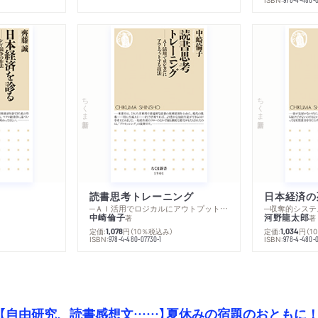
ちくま新書
ちくま新書
読書思考トレーニング
日本経済の
─ＡＩ活用でロジカルにアウトプットする技法
─収奪的システ
中崎倫子
河野龍太郎
著
著
定価:
円
（10％税込み）
定価:
円
（1
1,078
1,034
ISBN:
ISBN:
978-4-480-07730-1
978-4-480-0
【自由研究、読書感想文……】夏休みの宿題のおともに