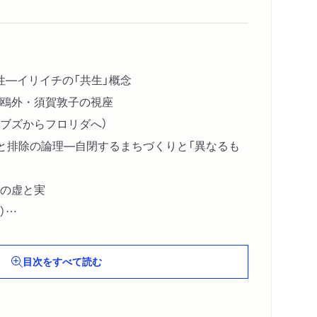
性―イリイチの「共生」概念
鴎外・須賀敦子の視座
ブズからフロリダへ）
」と排除の論理―自閉するまちづくりと「異なるも
の虚と実
）
ス（サロンとコミュニティ―コ・プレゼンスのゆ
目次をすべて読む
ィ）
スト都市共生へ