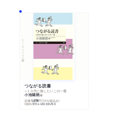
ちくまプリマー新書
つながる読書
─１０代に推したいこの一冊
小池陽慈
編
定価:
円
（10％税込み）
1,078
ISBN:
978-4-480-68476-9