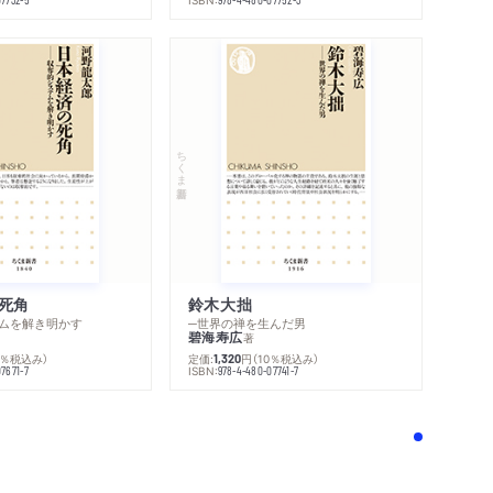
ちくま新書
死角
鈴木大拙
ムを解き明かす
─世界の禅を生んだ男
碧海寿広
著
0％税込み）
定価:
円
（10％税込み）
1,320
ISBN:
7671-7
978-4-480-07741-7
！