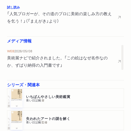
試し読み
「人気ブロガーが、その道のプロに美術の楽しみ方の教え
を乞う！」（「まえがき」より）
メディア情報
WEB
2026/05/08
美術展ナビで紹介されました。「この絵はなぜ名作なの
か、ずばり納得の入門書です」
シリーズ・関連本
ちくま新書
いちばんやさしい美術鑑賞
青い日記帳
著
ちくま新書
失われたアートの謎を解く
青い日記帳
監修