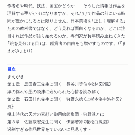
作者名や時代、技法、国宝かどうか――そうした情報は作品を
理解する手がかりになりますが、それだけで作品の前にいる時
間が豊かになるとは限りません。日本美術を「正しく理解する」
ための教科書ではなく、どう見れば面白くなるのか、どこに注
目すれば作品が語り始めるのか。専門家が長年積み重ねてきた
「絵を見分ける目」は、鑑賞者の自由をも増やすものです。（「ま
えがき」より）
目次
まえがき
第１章 黒田泰三先生に聞く 長谷川等伯《松林図?風》
線の揺れや墨の飛沫に込められた心情を読み解く
第２章 石田佳也先生に聞く 狩野永徳《上杉本洛中洛外図?
風》
桃山時代の天才の素顔と御用絵師集団・狩野派とは
第３章 佐藤康宏先生に聞く 伊藤若冲《老松白鳳図》
過剰すぎる作品世界をていねいに見尽くす