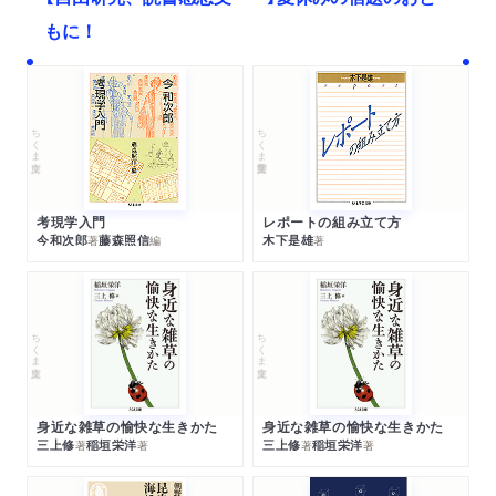
もに！
ちくま文庫
ちくま学芸文庫
考現学入門
レポートの組み立て方
今和次郎
藤森照信
木下是雄
著
編
著
ちくま文庫
ちくま文庫
身近な雑草の愉快な生きかた
身近な雑草の愉快な生きかた
三上修
稲垣栄洋
三上修
稲垣栄洋
著
著
著
著