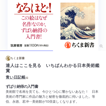
ちくま新書
達人はここを見る いちばんわかる日本美術鑑
賞
青い日記帳
編
ずばり納得の入門書
美術館で名画を見ても、今ひとつ心に響かないあなた！ 日本
美術の専門家に作品の魅力と秘密を徹底的に伺いました。等
伯、永徳、若冲…美術館が10倍楽しくなります。