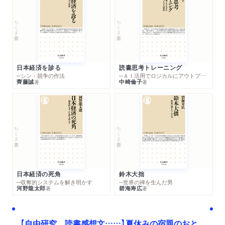
ちくま新書
ちくま新書
日本経済を診る
読書思考トレーニング
─シン・競争の作法
─ＡＩ活用でロジカルにアウトプットする技法
齊藤誠
中崎倫子
著
著
ちくま新書
ちくま新書
日本経済の死角
鈴木大拙
─収奪的システムを解き明かす
─世界の禅を生んだ男
河野龍太郎
碧海寿広
著
著
【自由研究、読書感想文……】夏休みの宿題のおと