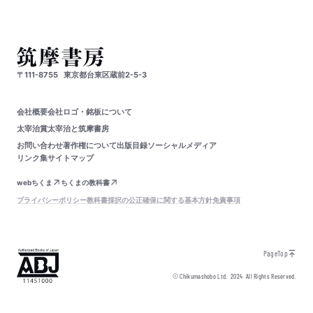
〒111-8755
東京都台東区蔵前2-5-3
会社概要
会社ロゴ・銘板について
太宰治賞
太宰治と筑摩書房
お問い合わせ
著作権について
出版目録
ソーシャルメディア
リンク集
サイトマップ
webちくま
ちくまの教科書
プライバシーポリシー
教科書採択の公正確保に関する基本方針
免責事項
PageTop
© Chikumashobo Ltd.
2024
All Rights Reserved.