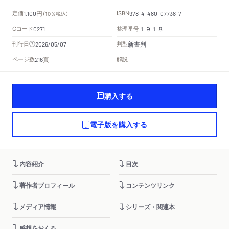
円
定価
ISBN
1,100
（10％税込）
978-4-480-07738-7
Cコード
整理番号
0271
１９１８
新書判
刊行日
判型
2026/05/07
頁
ページ数
解説
216
購入する
電子版を購入する
内容紹介
目次
著作者プロフィール
コンテンツリンク
メディア情報
シリーズ・関連本
感想をおくる