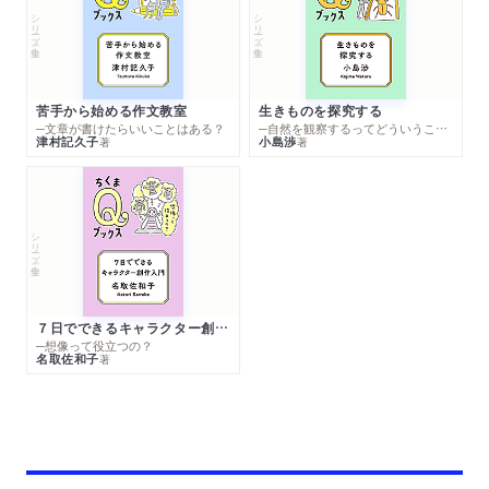
シリーズ・全集
シリーズ・全集
苦手から始める作文教室
生きものを探究する
─文章が書けたらいいことはある？
─自然を観察するってどういうこと？
津村記久子
小島渉
著
著
シリーズ・全集
７日でできるキャラクター創作入門
─想像って役立つの？
名取佐和子
著