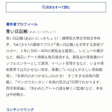
第４章 日野原健司先生に聞く 葛飾北斎《神奈川沖浪裏》
目次をすべて読む
天才の驚くべき仕掛や演出の楽しみ方
第５章 古田亮先生に聞く 高橋由一《鮭》
油彩の幕開けを告げた作品が語る明治の画家渡世
著作者プロフィール
第６章 小林祐子先生に聞く 安藤緑山の象牙彫刻
青い日記帳
（ あおいにっきちょう ）
えっ、作りものなの？！ 知られざる明治工芸のすごさ
青い日記帳（あおいにっきちょう）：國學院大學文学部文学科
第７章 安村敏信先生に聞く もっともっと江戸美術
卒、Tak（タケ）の愛称でブログ「青い日記帳」を主宰する美術ブ
主流から傍流まで、ざっくりつかもう
ロガー。１年に300～400の展覧会を鑑賞し、レビューや書評
あとがき
など、幅広いアート情報を毎日発信する。展覧会や美術書のイ
ンフルエンサーとして講演、イベント登壇するなど、いまや美
術業界では欠かせない存在。著書に『いちばんやさしい美術鑑
賞』、『名画のひみつがぜんぶわかる! すごすぎる絵画の図
鑑』、『マンガでカンタン！名画の見方は7日間でわかります。
西洋美術編』、『失われたアートの謎を解く』（監修）など。本名
は中村剛士。
コンテンツリンク