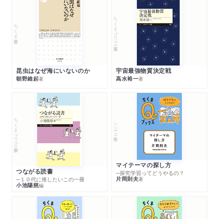
ちくまプリマー新書
ちくま新書
昆虫はなぜ海にいないのか
宇宙最強物質決定戦
朝野維起
高水裕一
著
著
ちくまプリマー新書
シリーズ・全集
マイテーマの探し方
つながる読書
─探究学習ってどうやるの？
片岡則夫
著
─１０代に推したいこの一冊
小池陽慈
編