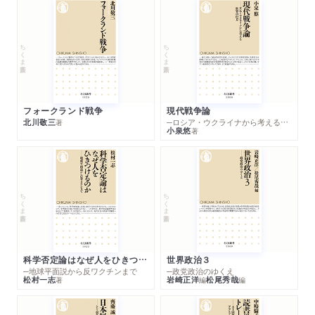
ちくま新書
ちくま新書
フォークランド戦争
現代戦争論
北川敬三
─ロシア・ウクライナから考える世界の行方
著
小泉悠
著
ちくま新書
ちくま新書
科学否定論はなぜ人をひきつけるのか
世界政治３
─地球平面説から反ワクチンまで
─政党政治のゆくえ
松村一志
岩崎正洋
松尾秀哉
著
編
編