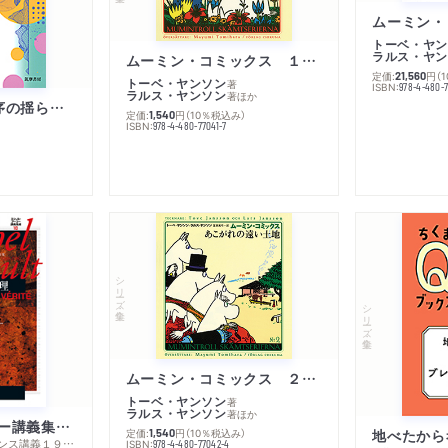
トーベ・ヤン
ラルス・ヤン
ムーミン・コミックス １ 黄金のしっぽ
定価:
円
（
21,560
トーベ・ヤンソン
著
ISBN:
978-4-480-
ラルス・ヤンソン
著
ほか
「リベラル国際秩序の揺らぎ」再考 年報政治学２０２６‐Ⅰ
定価:
円
（10％税込み）
1,540
ISBN:
978-4-480-77041-7
シリーズ・全集
シリーズ・全集
ムーミン・コミックス ２ あこがれの遠い土地
トーベ・ヤンソン
著
ラルス・ヤンソン
著
ほか
ミシェル・フーコー講義集成１０ 主体性と真理
定価:
円
（10％税込み）
地べたから
1,540
─コレージュ・ド・フランス講義１９８０－１９８１年度
ISBN:
978-4-480-77042-4