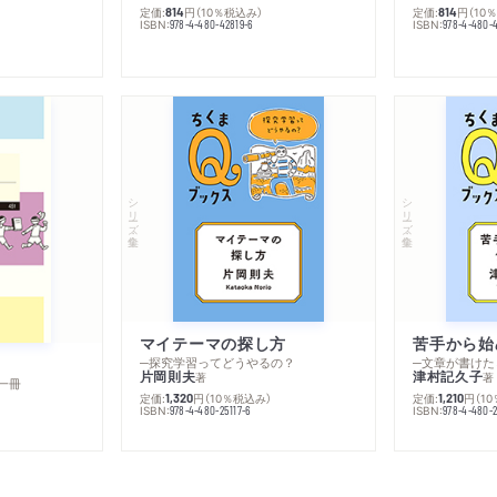
定価:
円
（10％税込み）
定価:
円
（10
814
814
ISBN:
ISBN:
978-4-480-42819-6
978-4-480-
シリーズ・全集
シリーズ・全集
マイテーマの探し方
苦手から始
─探究学習ってどうやるの？
─文章が書けた
片岡則夫
津村記久子
著
著
一冊
定価:
円
（10％税込み）
定価:
円
（1
1,320
1,210
ISBN:
ISBN:
978-4-480-25117-6
978-4-480-2