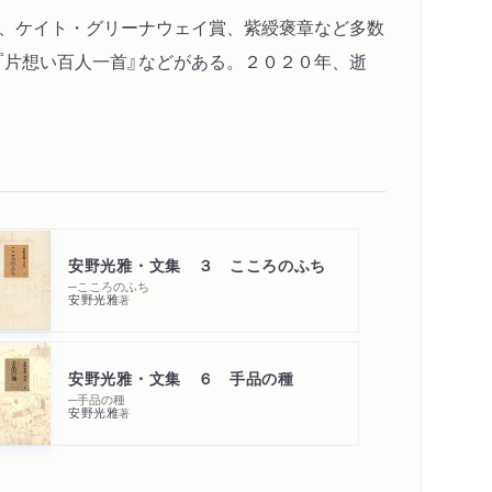
賞、ケイト・グリーナウェイ賞、紫綬褒章など多数
』『片想い百人一首』などがある。２０２０年、逝
安野光雅・文集 ３ こころのふち
─こころのふち
安野光雅
著
安野光雅・文集 ６ 手品の種
─手品の種
安野光雅
著