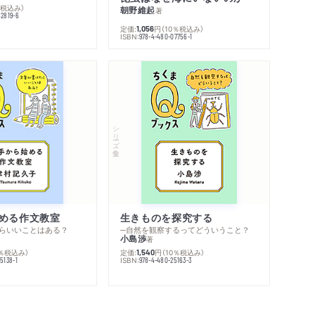
％税込み）
朝野維起
著
42819-6
定価:
円
（10％税込み）
1,056
ISBN:
978-4-480-07756-1
シリーズ・全集
める作文教室
生きものを探究する
らいいことはある？
─自然を観察するってどういうこと？
小島渉
著
0％税込み）
定価:
円
（10％税込み）
1,540
ISBN:
5138-1
978-4-480-25163-3