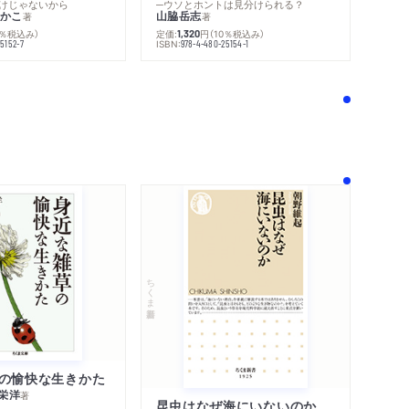
けじゃないから
─ウソとホントは見分けられる？
かこ
山脇岳志
著
著
0％税込み）
定価:
円
（10％税込み）
1,320
ISBN:
5152-7
978-4-480-25154-1
！
ちくま新書
の愉快な生きかた
栄洋
著
昆虫はなぜ海にいないのか