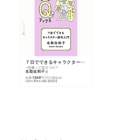
シリーズ・全集
７日でできるキャラクター創作入門
─想像って役立つの？
名取佐和子
著
定価:
円
（10％税込み）
1,540
ISBN:
978-4-480-25162-6