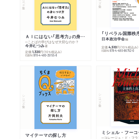
ＡＩにはない「思考力」の身につけ方
日本政治学会
編
─ことばの学びはなぜ大切なのか？
今井むつみ
著
定価:
円
（10％税込み）
4,510
ISBN:
978-4-480-86752-0
定価:
円
（10％税込み）
1,320
ISBN:
978-4-480-25155-8
シリーズ・全集
シリーズ・全集
マイテーマの探し方