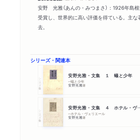
安野 光雅（あんの・みつまさ）：1926年
受賞し、世界的に高い評価を得ている。主な著
去。
シリーズ・関連本
安野光雅・文集 １ 蟻と少年
シリーズ・全集
─蟻と少年
安野光雅
著
安野光雅・文集 ４ ホテル
シリーズ・全集
─ホテル・ヴェリエール
安野光雅
著