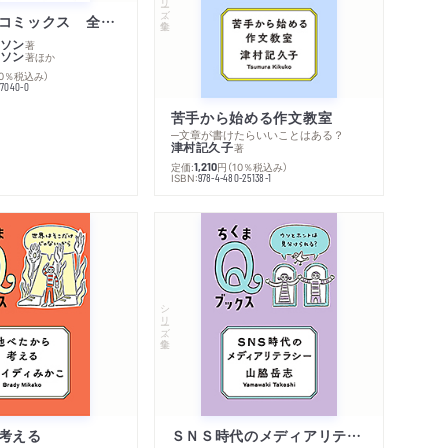
ムーミン・コミックス 全１４巻セット
ソン
著
ソン
著
ほか
10％税込み）
77040-0
苦手から始める作文教室
─文章が書けたらいいことはある？
津村記久子
著
定価:
円
（10％税込み）
1,210
ISBN:
978-4-480-25138-1
内容紹介・目次
著作者プロフィール
シリーズ・関連本
感想をおくる
シリーズ・全集
考える
ＳＮＳ時代のメディアリテラシー