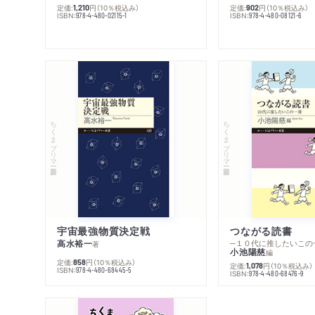
定価:
円
（10％税込み）
定価:
円
（10％税込み）
1,210
902
ISBN:
ISBN:
978-4-480-02115-1
978-4-480-08121-6
ちくまプリマー新書
ちくまプリマー新書
宇宙最強物質決定戦
つながる読書
高水裕一
─１０代に推したいこの
著
小池陽慈
編
定価:
円
（10％税込み）
858
定価:
円
（10％税込み）
1,078
ISBN:
978-4-480-68445-5
ISBN:
978-4-480-68476-9