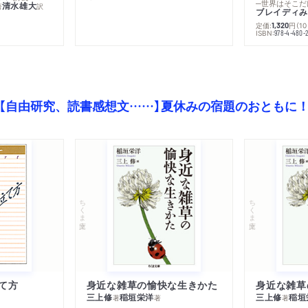
─世界はそこだ
清水雄大
著
訳
ブレイディみ
定価:
円
（1
1,320
）
ISBN:
978-4-480-2
【自由研究、読書感想文……】夏休みの宿題のおともに
ちくま文庫
ちくま文庫
て方
身近な雑草の愉快な生きかた
身近な雑草
三上修
稲垣栄洋
三上修
稲垣
著
著
著