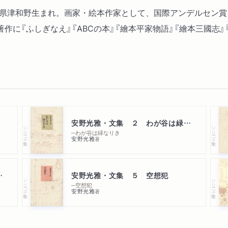
島根県津和野生まれ。画家・絵本作家として、国際アンデルセン
作に『ふしぎなえ』『ABCの本』『繪本平家物語』『繪本三國志
安野光雅・文集 ２ わが谷は緑なりき
シリーズ・全集
シリーズ・全集
─わが谷は緑なりき
安野光雅
著
・ヴェリエール
安野光雅・文集 ５ 空想犯
シリーズ・全集
シリーズ・全集
─空想犯
安野光雅
著