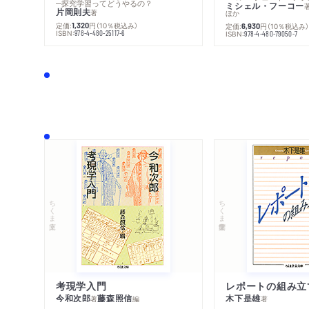
─探究学習ってどうやるの？
ミシェル・フーコー
片岡則夫
著
ほか
定価:
円
（10％税込み）
1,320
定価:
円
（10％税込み
6,930
ISBN:
978-4-480-25117-6
ISBN:
978-4-480-79050-7
ちくま文庫
ちくま学芸文庫
考現学入門
レポートの組み立
今和次郎
藤森照信
木下是雄
著
編
著