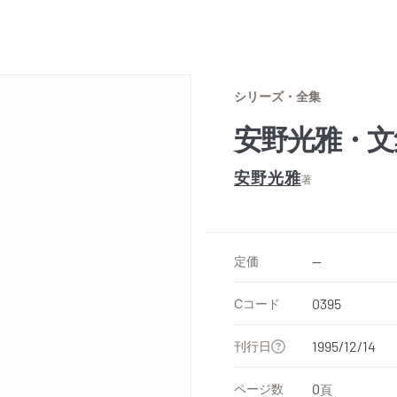
シリーズ・全集
安野光雅・文
安野光雅
著
定価
--
Cコード
0395
刊行日
1995/12/14
ページ数
0
頁